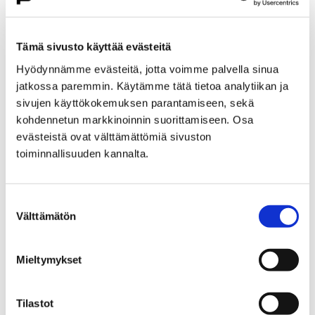
Etusivu
Kasvatus ja koulutus
Lukio
Porin lukio
Yhteistyö
Kehittämishankkeet
Tämä sivusto käyttää evästeitä
Päättyneet hankkeet
Priima
Hyödynnämme evästeitä, jotta voimme palvella sinua
Priima-päivä 25.8. Porissa
jatkossa paremmin. Käytämme tätä tietoa analytiikan ja
Priima-päivä 25.8. Porissa
sivujen käyttökokemuksen parantamiseen, sekä
kohdennetun markkinoinnin suorittamiseen. Osa
evästeistä ovat välttämättömiä sivuston
toiminnallisuuden kannalta.
Suostumuksen
Etusivu
Asuminen ja ympäristö
Välttämätön
valinta
Kaupunkikehitys
Kaupunkikeskusta
Liikenneverkkosuunnittelu
Mieltymykset
Liikenneverkkosuunnittelu
Tilastot
Porin keskustan liikenneverkkosuunnitelma on