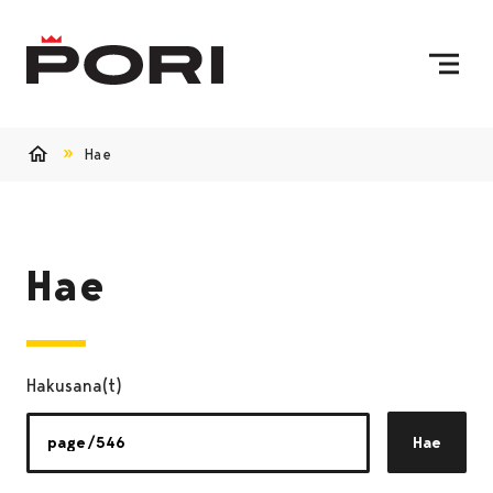
Siirry sisältöön
Etusivulle
Hae
Etusivu
Hae
Hakusana(t)
Hae