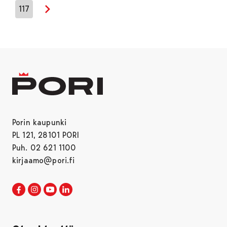
117
Seuraava sivu
Porin kaupunki
PL 121, 28101 PORI
Puh. 02 621 1100
kirjaamo@pori.fi
Porin kaupunki Facebookissa
Avautuu uudessa välilehdessä
Porin kaupunki Instagramissa
Avautuu uudessa välilehdessä
Porin kaupunki Youtubessa
Avautuu uudessa välilehdessä
Porin kaupunki LinkedInissa
Avautuu uudessa välilehdessä