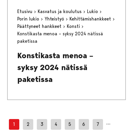
Etusivu
Kasvatus ja koulutus
Lukio
Porin lukio
Yhteistyö
Kehittämishankkeet
Päättyneet hankkeet
Konsti
Konstikasta menoa – syksy 2024 nätissä
paketissa
Konstikasta menoa –
syksy 2024 nätissä
paketissa
…
1
2
3
4
5
6
7