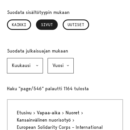
Suodata sisältötyypin mukaan
KAIKKI
SIVUT
, VALITTU
UUTISET
Suodata julkaisuajan mukaan
Kuukausi, valinta lähettää lomakkeen
Vuosi, valinta lähettää lomakkeen
Haku "page/546" palautti 1164 tulosta
Etusivu
Vapaa-aika
Nuoret
Kansainvälinen nuorisotyö
European Solidarity Corps – International