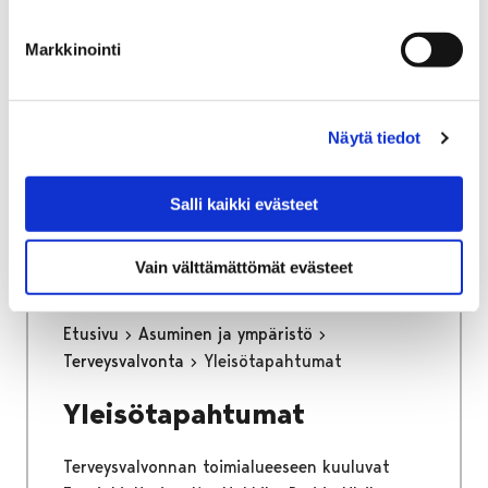
osa keskustan kehittämisen kärkihanketta.
Työssä määritetään kaikkien liikennemuotojen
Markkinointi
tavoiteverkot ja se tulee toimimaan pitkän
aikajänteen ohjenuorana katujen
tarkemmassa suunnittelussa.
Näytä tiedot
Kaupunginhallitus on hyväksynyt
liikenneverkkosuunnitelman loppuraportin
Salli kaikki evästeet
26.6.2023.
Vain välttämättömät evästeet
Etusivu
Asuminen ja ympäristö
Terveysvalvonta
Yleisötapahtumat
Yleisötapahtumat
Terveysvalvonnan toimialueeseen kuuluvat