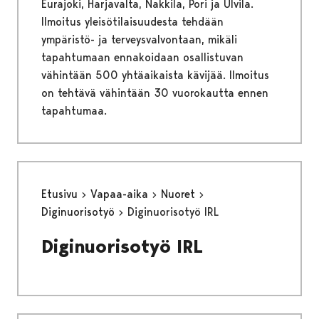
Eurajoki, Harjavalta, Nakkila, Pori ja Ulvila.
Ilmoitus yleisötilaisuudesta tehdään
ympäristö- ja terveysvalvontaan, mikäli
tapahtumaan ennakoidaan osallistuvan
vähintään 500 yhtäaikaista kävijää. Ilmoitus
on tehtävä vähintään 30 vuorokautta ennen
tapahtumaa.
Etusivu
Vapaa-aika
Nuoret
Diginuorisotyö
Diginuorisotyö IRL
Diginuorisotyö IRL