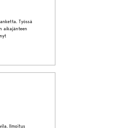
hanketta. Työssä
n aikajänteen
nyt
ila. Ilmoitus