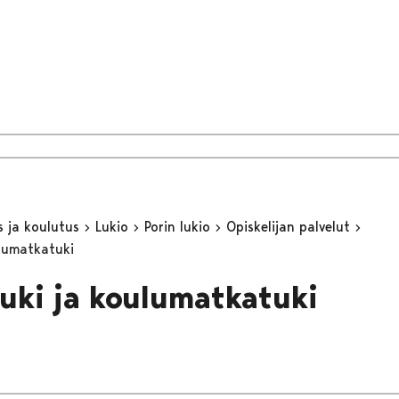
s ja koulutus
Lukio
Porin lukio
Opiskelijan palvelut
lumatkatuki
uki ja koulumatkatuki