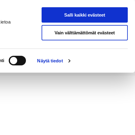
Salli kaikki evästeet
Tapahtumakalenteri
Hae sivustolta
ietoa
Vain välttämättömät evästeet
Työ ja
Kaupunki ja
rittäminen
hallinto
ti
Näytä tiedot