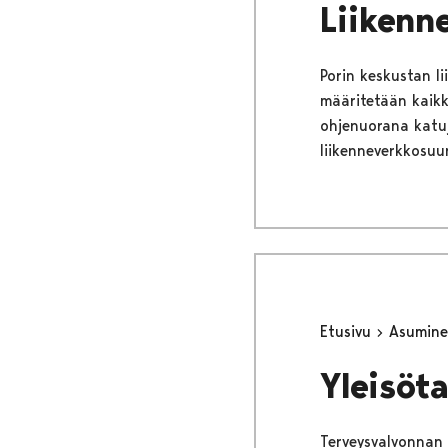
Liikenn
Porin keskustan l
määritetään kaikk
ohjenuorana katu
liikenneverkkosuu
Etusivu
Asumine
Yleisöt
Terveysvalvonnan t