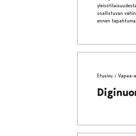
yleisötilaisuudes
osallistuvan vähi
ennen tapahtuma
Etusivu
Vapaa-
Diginuo