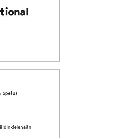
tional
n opetus
 äidinkielenään