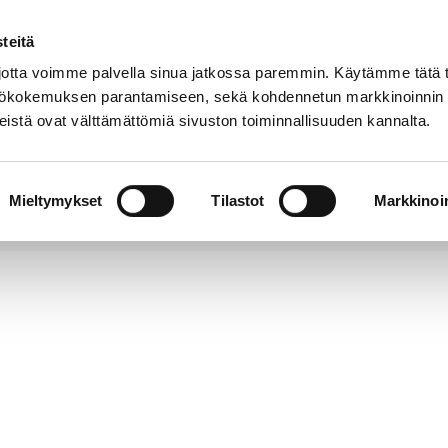
teitä
Puhelinluettelo
Anna palautetta
tta voimme palvella sinua jatkossa paremmin. Käytämme tätä t
yttökokemuksen parantamiseen, sekä kohdennetun markkinoinnin
istä ovat välttämättömiä sivuston toiminnallisuuden kannalta.
s ja
Vapaa-
Hyvinvointi
tus
aika
y
Mieltymykset
Tilastot
Markkinoin