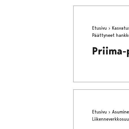
Etusivu
Kasvatu
Päättyneet hank
Priima-
Etusivu
Asumine
Liikenneverkkosuu