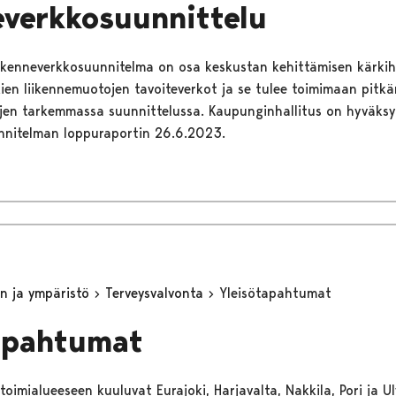
everkkosuunnittelu
iikenneverkkosuunnitelma on osa keskustan kehittämisen kärki
ien liikennemuotojen tavoiteverkot ja se tulee toimimaan pitkä
jen tarkemmassa suunnittelussa. Kaupunginhallitus on hyväksy
nnitelman loppuraportin 26.6.2023.
n ja ympäristö
Terveysvalvonta
Yleisötapahtumat
apahtumat
oimialueeseen kuuluvat Eurajoki, Harjavalta, Nakkila, Pori ja Ulv