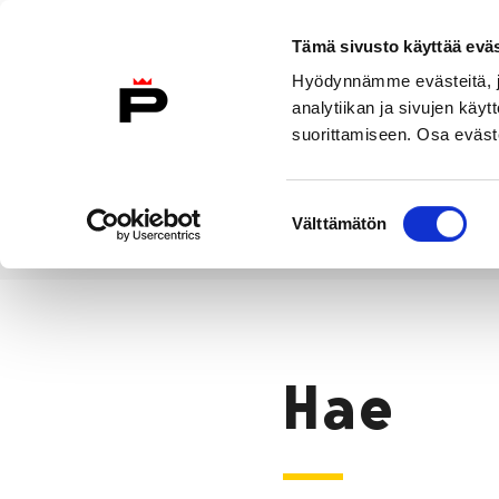
Siirry sisältöön
Tämä sivusto käyttää eväs
Suomeksi
Hyödynnämme evästeitä, jo
Etusivulle
analytiikan ja sivujen kä
suorittamiseen. Osa eväste
Asuminen ja
Kasvatu
ympäristö
koulu
Suostumuksen
Välttämätön
valinta
Hae
Etusivu
Hae