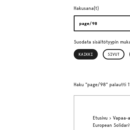
Hakusana(t)
Suodata sisältötyypin muk
KAIKKI
, VALITTU
SIVUT
Haku "page/98" palautti 1
Etusivu
Vapaa-
European Solidari