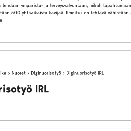
ta tehdään ympäristö- ja terveysvalvontaan, mikäli tapahtuma
ntään 500 yhtäaikaista kävijää. Ilmoitus on tehtävä vähintään
a.
aika
Nuoret
Diginuorisotyö
Diginuorisotyö IRL
risotyö IRL