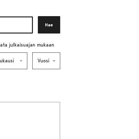
Hae
ata julkaisuajan mukaan
ausi, valinta lähettää lomakkeen
Vuosi, valinta lähettää lomakkeen