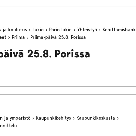
s ja koulutus
Lukio
Porin lukio
Yhteistyö
Kehittämishan
keet
Priima
Priima-päivä 25.8. Porissa
päivä 25.8. Porissa
n ja ympäristö
Kaupunkikehitys
Kaupunkikeskusta
nnittelu