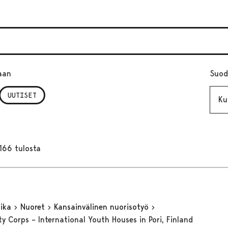
aan
Suod
Kuuk
UUTISET
166 tulosta
aika
Nuoret
Kansainvälinen nuorisotyö
ty Corps – International Youth Houses in Pori, Finland