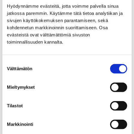
Hyödynnämme evästeitä, jotta voimme palvella sinua
jatkossa paremmin. Käytämme tätä tietoa analytiikan ja
sivujen käyttökokemuksen parantamiseen, sekä
kohdennetun markkinoinnin suorittamiseen. Osa
evästeistä ovat välttämättömiä sivuston
Home
International House Pori
toiminnallisuuden kannalta.
International House Pori
Suostumuksen
Välttämätön
valinta
Mieltymykset
Home
City administration
Decision-making
Tilastot
Committees, sub-committees and boards
Markkinointi
Committees, sub-