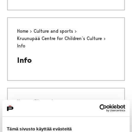
Home
Culture and sports
Kruunupää Centre for Children´s Culture
Info
Info
Home
City services
Housing and environment
Housing counseling
Housing counseling
Tämä sivusto käyttää evästeitä