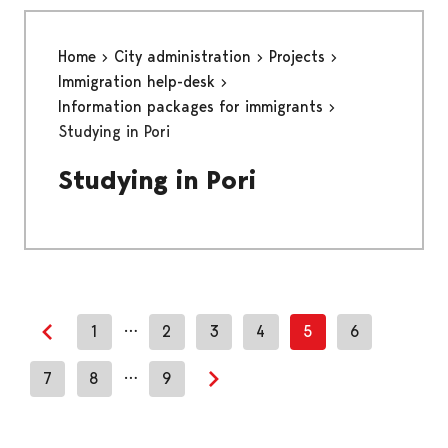
Home
City administration
Projects
Immigration help-desk
Information packages for immigrants
Studying in Pori
Studying in Pori
…
1
2
3
4
5
6
Previous page
…
7
8
9
Next page