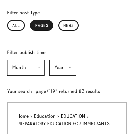
Filter post type
ALL
PAGES
, SELECTED
NEWS
Filter publish time
Month, selection submits the form
Year, selection submits the form
Your search "page/119" returned 83 results
Home
Education
EDUCATION
PREPARATORY EDUCATION FOR IMMIGRANTS