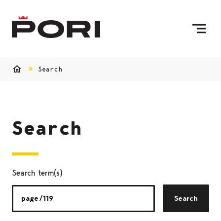
Skip to content
To Home Page
Search
Home
Search
Search term(s)
Search