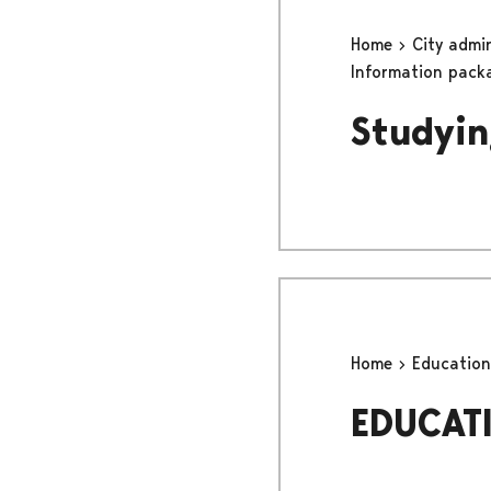
Home
City admi
Information pack
Studyin
Home
Educatio
EDUCAT