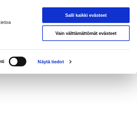
Salli kaikki evästeet
nal House Pori
Search from site
ietoa
Vain välttämättömät evästeet
ti
Näytä tiedot