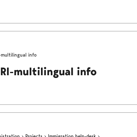
multilingual info
I-multilingual info
nistration
Projects
Immigration help-desk