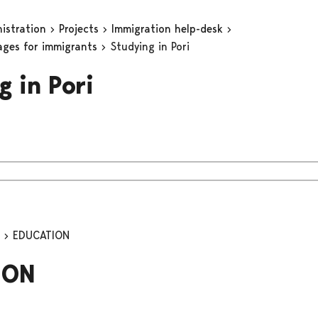
nistration
Projects
Immigration help-desk
ages for immigrants
Studying in Pori
g in Pori
n
EDUCATION
ION