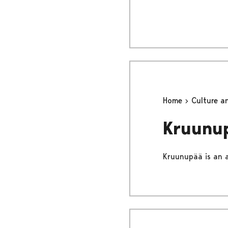
Home
Culture a
Kruunup
Kruunupää is an a