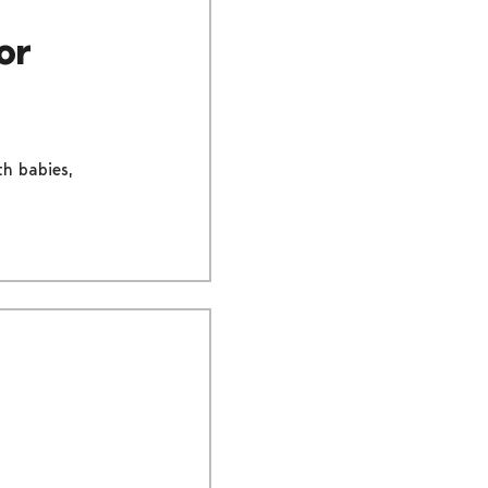
or
th babies,