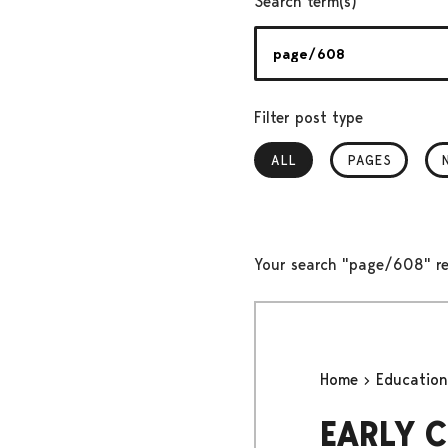
Search term(s)
Filter post type
ALL
, SELECTED
PAGES
Your search "page/608" re
Home
Educatio
EARLY 