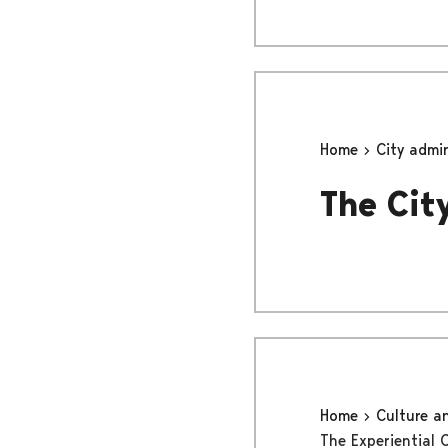
Home
City admi
The Cit
Home
Culture a
The Experiential 