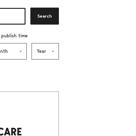
Search
r publish time
h, selection submits the form
Year, selection submits the form
CARE