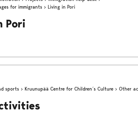
ages for immigrants
Living in Pori
n Pori
nd sports
Kruunupää Centre for Children´s Culture
Other ac
ctivities