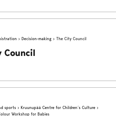
nistration
Decision-making
The City Council
y Council
nd sports
Kruunupää Centre for Children´s Culture
Colour Workshop for Babies