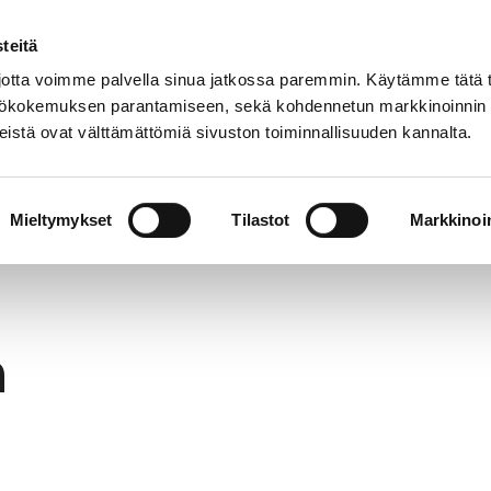
teitä
In
Customer service
Internatio
lish
tta voimme palvella sinua jatkossa paremmin. Käytämme tätä t
yttökokemuksen parantamiseen, sekä kohdennetun markkinoinnin
istä ovat välttämättömiä sivuston toiminnallisuuden kannalta.
services
Participation
Studying in Pori
Mieltymykset
Tilastot
Markkinoin
h