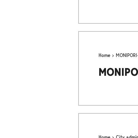
Home
MONIPORI-
MONIPOR
Home
City admi