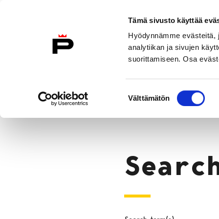
Skip to content
Tämä sivusto käyttää eväs
Eng
Hyödynnämme evästeitä, jo
To Home Page
analytiikan ja sivujen kä
suorittamiseen. Osa eväste
Why Pori?
Move to Pori
City 
Suostumuksen
Search
Välttämätön
valinta
Home
Searc