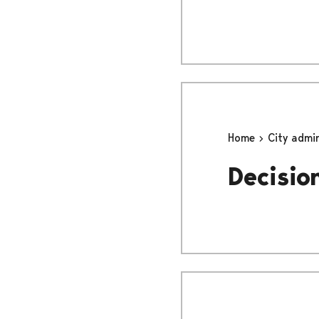
Home
City admi
Decisio