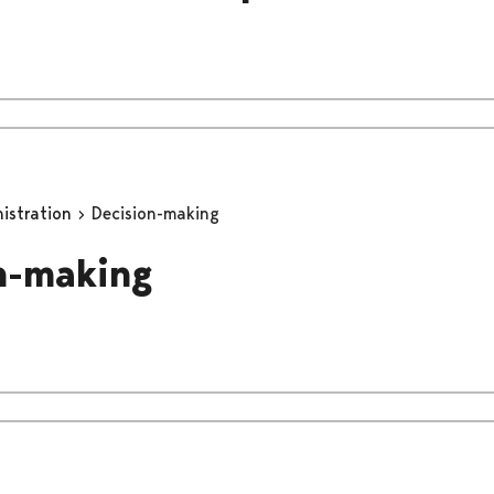
nistration
Decision-making
n-making