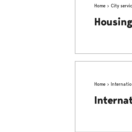
Home
City servi
Housing
Home
Internatio
Interna