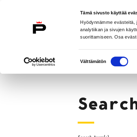
Skip to content
Tämä sivusto käyttää eväs
Eng
Hyödynnämme evästeitä, jo
To Home Page
analytiikan ja sivujen kä
suorittamiseen. Osa eväste
Why Pori?
Move to Pori
City 
Suostumuksen
Search
Välttämätön
valinta
Home
Searc