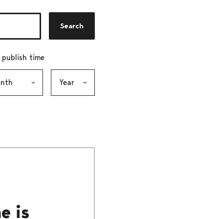
Search
r publish time
h, selection submits the form
Year, selection submits the form
e is