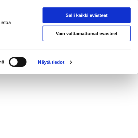
Salli kaikki evästeet
nal House Pori
Search from site
ietoa
Vain välttämättömät evästeet
ti
Näytä tiedot