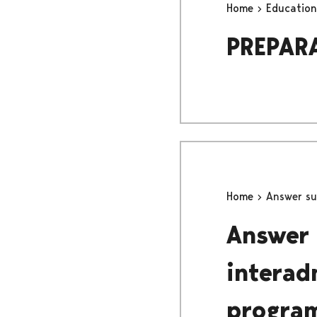
Home
Educatio
PREPAR
Home
Answer sur
Answer 
interad
progra