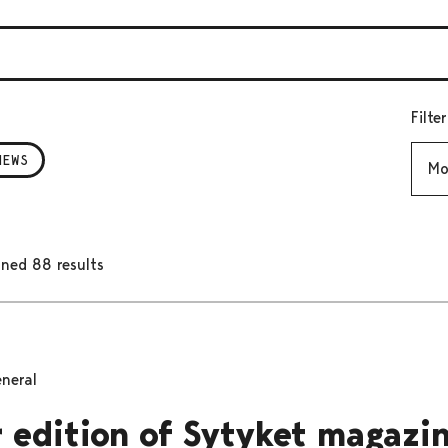
Filte
Mont
NEWS
ned 88 results
neral
edition of Sytyket magazin