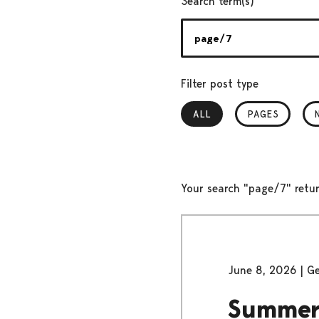
Search term(s)
Filter post type
ALL
, SELECTED
PAGES
Your search "page/7" retur
June 8, 2026
|
Ge
Summer 