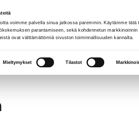
teitä
In
Customer service
Internatio
lish
tta voimme palvella sinua jatkossa paremmin. Käytämme tätä t
yttökokemuksen parantamiseen, sekä kohdennetun markkinoinnin
istä ovat välttämättömiä sivuston toiminnallisuuden kannalta.
services
Participation
Studying in Pori
Mieltymykset
Tilastot
Markkinoin
h