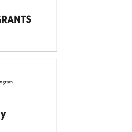
GRANTS
program
ty