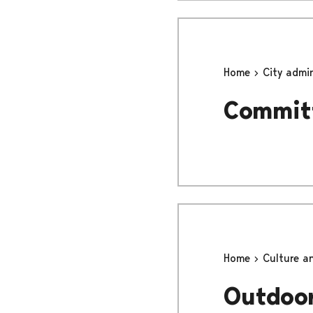
Home
City admi
Committ
Home
Culture a
Outdoor