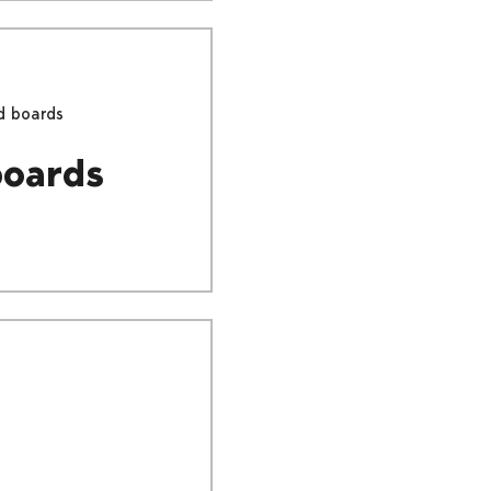
d boards
boards