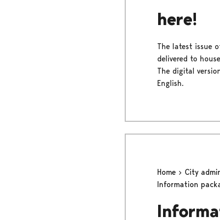
here!
The latest issue o
delivered to hous
The digital versio
English.
Home
City admi
Information pack
Informa