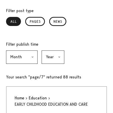
Filter post type
ALL
, SELECTED
PAGES
NEWS
Filter publish time
Month, selection submits the form
Year, selection submits the form
Your search "page/7" returned 88 results
Home
Education
EARLY CHILDHOOD EDUCATION AND CARE