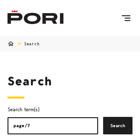
Skip to content
To Home Page
Search
Home
Search
Search term(s)
Search