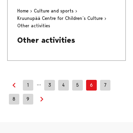
Home
Culture and sports
Kruunupää Centre for Children´s Culture
Other activities
Other activities
…
1
3
4
5
6
7
Previous page
8
9
Next page