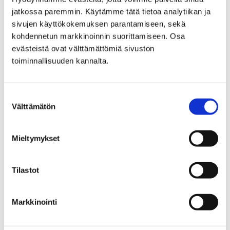
jatkossa paremmin. Käytämme tätä tietoa analytiikan ja
sivujen käyttökokemuksen parantamiseen, sekä
kohdennetun markkinoinnin suorittamiseen. Osa
Home
City administration
evästeistä ovat välttämättömiä sivuston
Decision-making
The City Council
toiminnallisuuden kannalta.
The City Council
Suostumuksen
Välttämätön
valinta
Mieltymykset
Home
Culture and sports
Kruunupää Centre for Children´s Culture
Tilastot
The Experiential Colour Workshop for Babies
The Experiential Colour
Markkinointi
Workshop for Babies