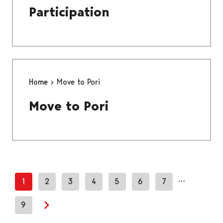
Participation
Home
Move to Pori
Move to Pori
…
1
2
3
4
5
6
7
9
Next page