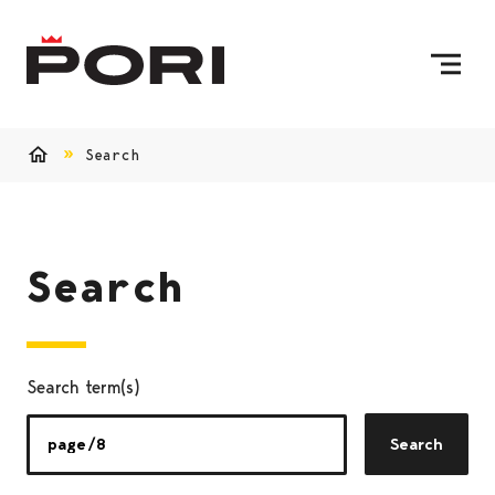
Skip to content
To Home Page
Search
Home
Search
Search term(s)
Search