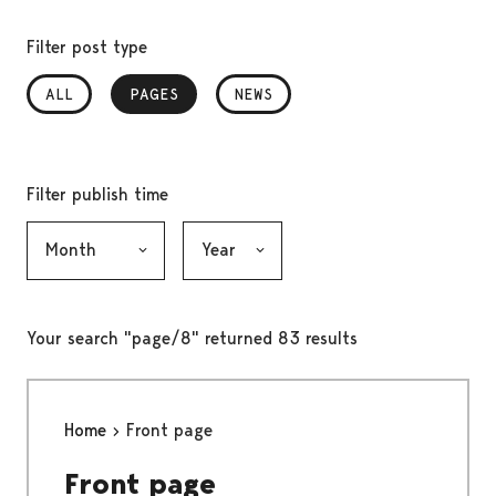
Filter post type
ALL
PAGES
, SELECTED
NEWS
Filter publish time
Month, selection submits the form
Year, selection submits the form
Your search "page/8" returned 83 results
Home
Front page
Front page