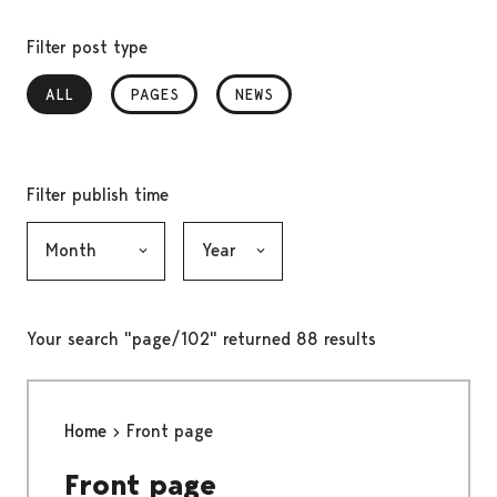
Filter post type
ALL
, SELECTED
PAGES
NEWS
Filter publish time
Month, selection submits the form
Year, selection submits the form
Your search "page/102" returned 88 results
Home
Front page
Front page