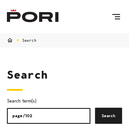
Skip to content
To Home Page
Search
Home
Search
Search term(s)
Search