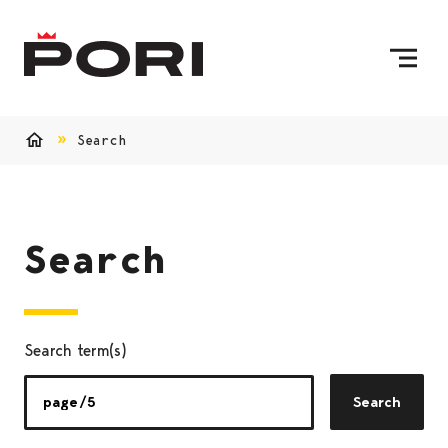
Skip to content
To Home Page
Search
Home
Search
Search term(s)
Search