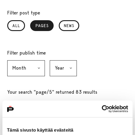
Filter post type
ALL
PAGES
, SELECTED
NEWS
Filter publish time
Month, selection submits the form
Year, selection submits the form
Your search "page/5" returned 83 results
Home
Why Pori
The beauty of Pori
The beauty of Pori
Tämä sivusto käyttää evästeitä