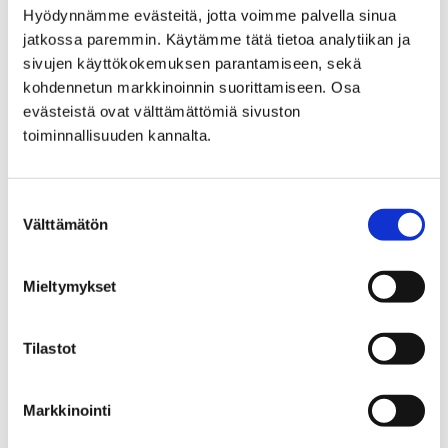
Hyödynnämme evästeitä, jotta voimme palvella sinua
In Pori, you can make a home by the seashore,
jatkossa paremmin. Käytämme tätä tietoa analytiikan ja
quiet forest side or up high looking over the
sivujen käyttökokemuksen parantamiseen, sekä
city.
kohdennetun markkinoinnin suorittamiseen. Osa
evästeistä ovat välttämättömiä sivuston
toiminnallisuuden kannalta.
Home
Education
EDUCATION
Suostumuksen
Välttämätön
valinta
GENERAL UPPER SECONDARY EDUCATION
Porin lukio general upper secondary school
Contact info
Mieltymykset
Contact info
Tilastot
Markkinointi