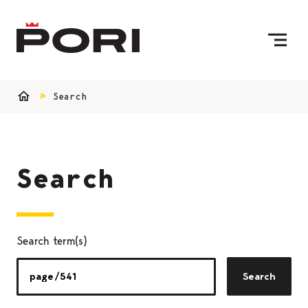
Skip to content
To Home Page
Search
Home
Search
Search term(s)
Search