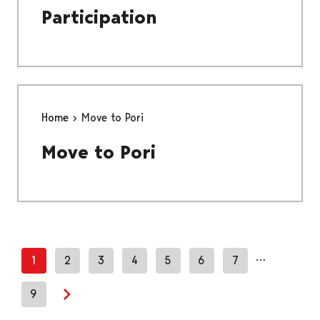
Participation
Home
Move to Pori
Move to Pori
…
1
2
3
4
5
6
7
9
Next page