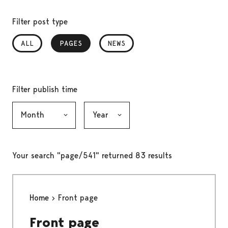
Filter post type
ALL
PAGES
, SELECTED
NEWS
Filter publish time
Month, selection submits the form
Year, selection submits the form
Your search "page/541" returned 83 results
Home
Front page
Front page