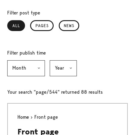
Filter post type
ALL
, SELECTED
PAGES
NEWS
Filter publish time
Month, selection submits the form
Year, selection submits the form
Your search "page/544" returned 88 results
Home
Front page
Front page