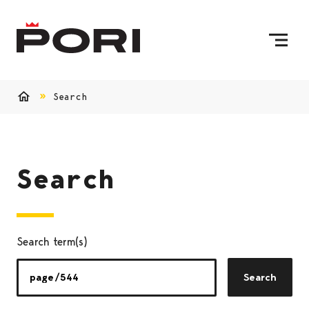
Skip to content
To Home Page
Search
Home
Search
Search term(s)
Search