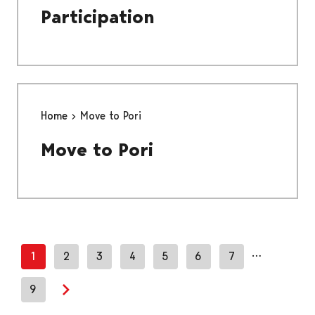
Participation
Home
Move to Pori
Move to Pori
…
1
2
3
4
5
6
7
9
Next page