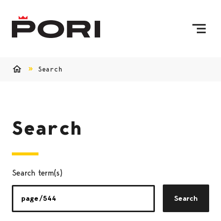
Skip to content
To Home Page
Search
Home
Search
Search term(s)
Search