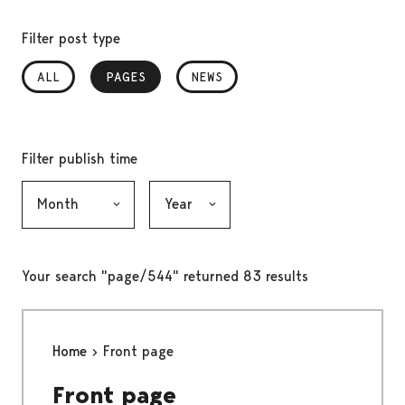
Filter post type
ALL
PAGES
, SELECTED
NEWS
Filter publish time
Month, selection submits the form
Year, selection submits the form
Your search "page/544" returned 83 results
Home
Front page
Front page