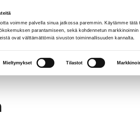
teitä
In
Customer service
Internatio
lish
tta voimme palvella sinua jatkossa paremmin. Käytämme tätä t
yttökokemuksen parantamiseen, sekä kohdennetun markkinoinnin
istä ovat välttämättömiä sivuston toiminnallisuuden kannalta.
services
Participation
Studying in Pori
Mieltymykset
Tilastot
Markkinoin
h