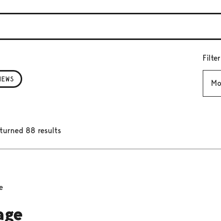
Filte
Mont
NEWS
turned 88 results
e
age