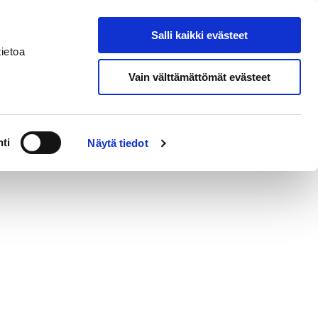
Salli kaikki evästeet
nal House Pori
Search from site
ietoa
Vain välttämättömät evästeet
ti
Näytä tiedot