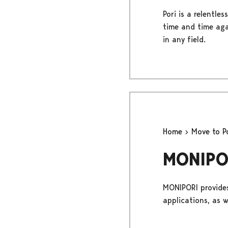
Pori is a relentl
time and time agai
in any field.
Home
Move to P
MONIPOR
MONIPORI provides
applications, as 