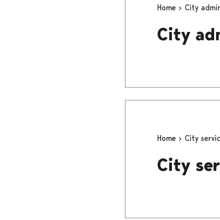
Home
City admin
City ad
Home
City servi
City ser