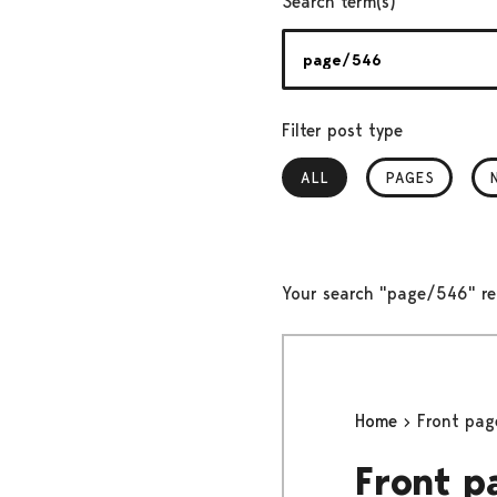
Search term(s)
Filter post type
ALL
, SELECTED
PAGES
Your search "page/546" re
Home
Front pag
Front p