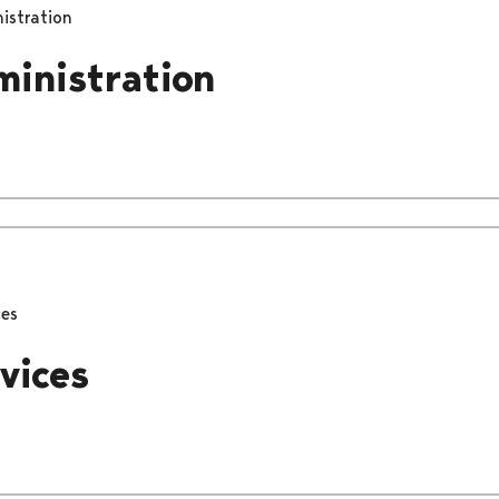
istration
ministration
ces
vices