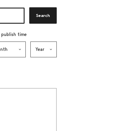
Search
r publish time
h, selection submits the form
Year, selection submits the form