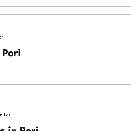
ori
 Pori
n Pori
g in Pori