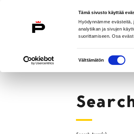
Skip to content
Tämä sivusto käyttää eväs
Eng
Hyödynnämme evästeitä, jo
To Home Page
analytiikan ja sivujen kä
suorittamiseen. Osa eväste
Why Pori?
Move to Pori
City 
Suostumuksen
Search
Välttämätön
valinta
Home
Searc