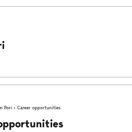
i
in Pori
Career opportunities
opportunities