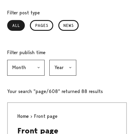
Filter post type
ALL
, SELECTED
PAGES
NEWS
Filter publish time
Month, selection submits the form
Year, selection submits the form
Your search "page/608" returned 88 results
Home
Front page
Front page