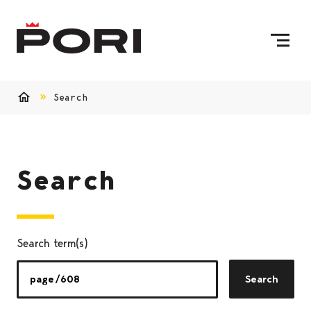
Skip to content
To Home Page
Search
Home
Search
Search term(s)
Search