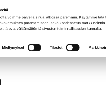
teitä
In
Customer service
Internatio
lish
tta voimme palvella sinua jatkossa paremmin. Käytämme tätä t
yttökokemuksen parantamiseen, sekä kohdennetun markkinoinnin
istä ovat välttämättömiä sivuston toiminnallisuuden kannalta.
services
Participation
Studying in Pori
Mieltymykset
Tilastot
Markkinoin
h