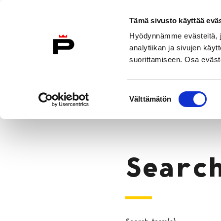
Skip to content
Tämä sivusto käyttää eväs
Eng
Hyödynnämme evästeitä, jo
To Home Page
analytiikan ja sivujen kä
suorittamiseen. Osa eväste
Why Pori?
Move to Pori
City 
Suostumuksen
Search
Välttämätön
valinta
Home
Searc