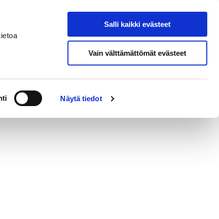
Salli kaikki evästeet
nal House Pori
Search from site
ietoa
Vain välttämättömät evästeet
ti
Näytä tiedot