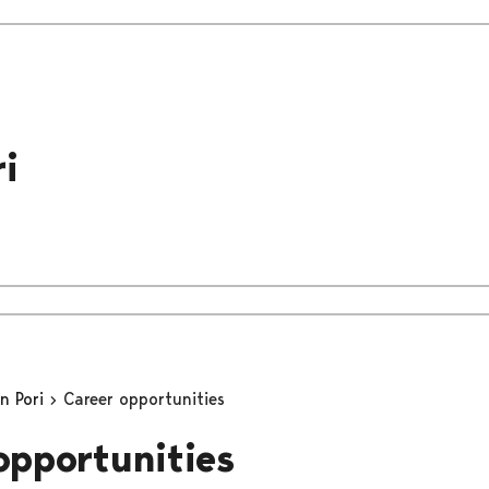
i
in Pori
Career opportunities
opportunities