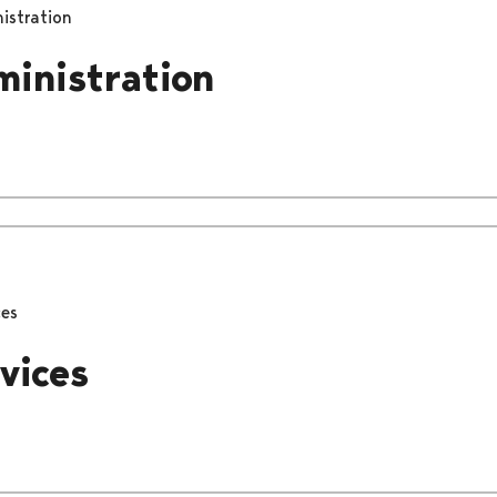
istration
ministration
ces
vices