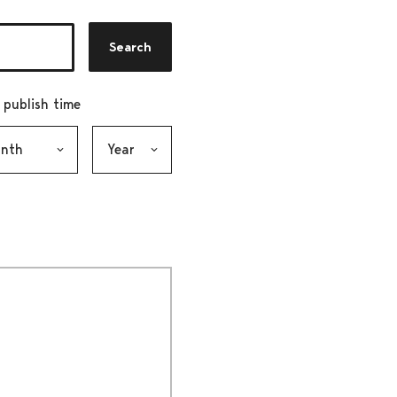
Search
r publish time
h, selection submits the form
Year, selection submits the form