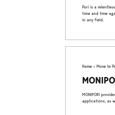
Pori is a relentl
time and time agai
in any field.
Home
Move to P
MONIPOR
MONIPORI provides
applications, as 