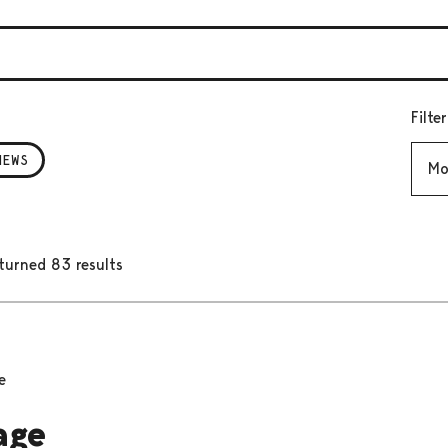
Filte
Mont
NEWS
turned 83 results
e
age