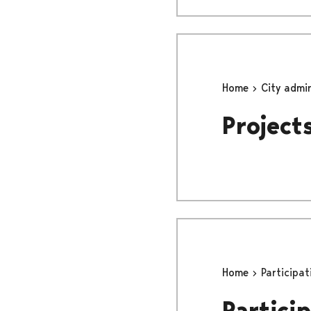
Home
City admi
Project
Home
Participat
Partici