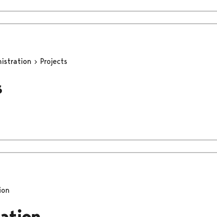
nistration
Projects
s
ion
pation