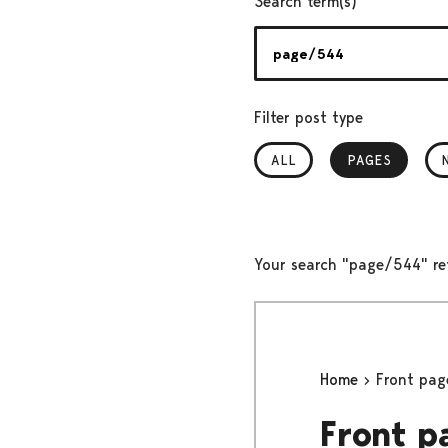
Search term(s)
Filter post type
ALL
PAGES
, SELECTED
Your search "page/544" re
Home
Front pag
Front p