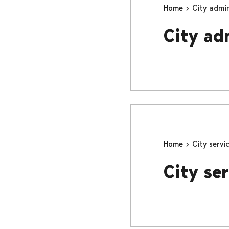
Home
City admin
City ad
Home
City servi
City ser