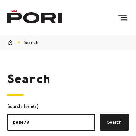
Skip to content
To Home Page
Search
Home
Search
Search term(s)
Search