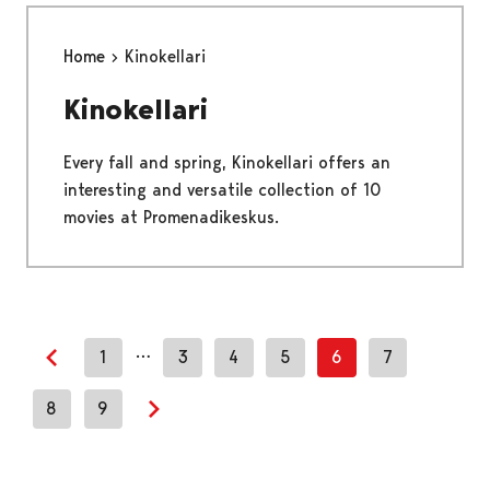
Home
Kinokellari
Kinokellari
Every fall and spring, Kinokellari offers an
interesting and versatile collection of 10
movies at Promenadikeskus.
…
1
3
4
5
6
7
Previous page
8
9
Next page