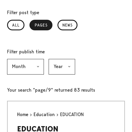
Filter post type
ALL
PAGES
, SELECTED
NEWS
Filter publish time
Month, selection submits the form
Year, selection submits the form
Your search "page/9" returned 83 results
Home
Education
EDUCATION
EDUCATION