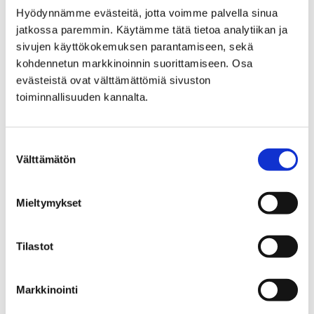
Hyödynnämme evästeitä, jotta voimme palvella sinua
Home
MONIPORI-multilingual info
jatkossa paremmin. Käytämme tätä tietoa analytiikan ja
sivujen käyttökokemuksen parantamiseen, sekä
MONIPORI-multilingual
kohdennetun markkinoinnin suorittamiseen. Osa
evästeistä ovat välttämättömiä sivuston
info
toiminnallisuuden kannalta.
Suostumuksen
Välttämätön
valinta
Home
City administration
Projects
Mieltymykset
Immigration help-desk
Information packages for immigrants
Living in Pori
Tilastot
Living in Pori
Markkinointi