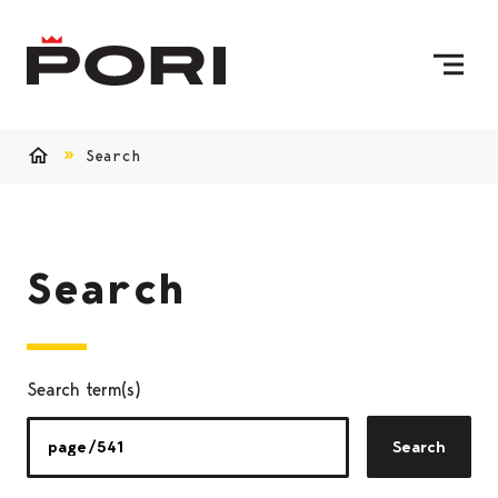
Skip to content
To Home Page
Search
Home
Search
Search term(s)
Search