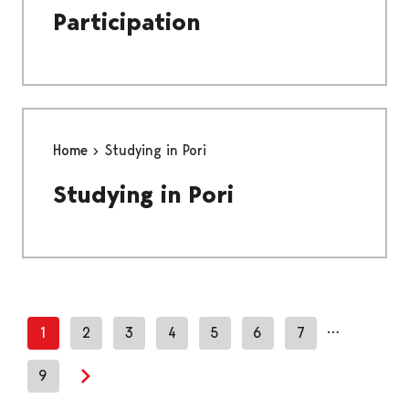
Participation
Home
Studying in Pori
Studying in Pori
…
1
2
3
4
5
6
7
9
Next page