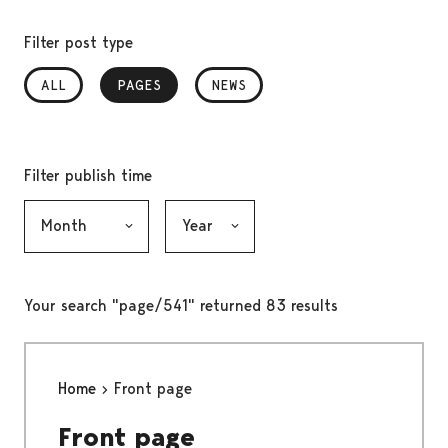
Filter post type
ALL
PAGES
, SELECTED
NEWS
Filter publish time
Month, selection submits the form
Year, selection submits the form
Your search "page/541" returned 83 results
Home
Front page
Front page