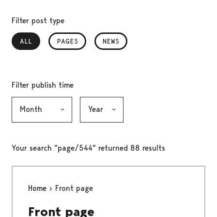
Filter post type
ALL
, SELECTED
PAGES
NEWS
Filter publish time
Month, selection submits the form
Year, selection submits the form
Your search "page/544" returned 88 results
Home
Front page
Front page