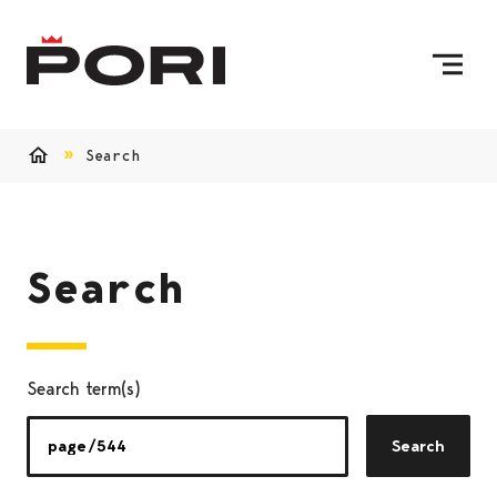
Skip to content
To Home Page
Search
Home
Search
Search term(s)
Search