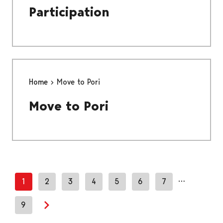
Participation
Home
Move to Pori
Move to Pori
…
1
2
3
4
5
6
7
9
Next page