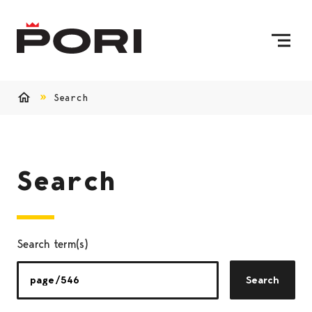
Skip to content
To Home Page
Search
Home
Search
Search term(s)
Search