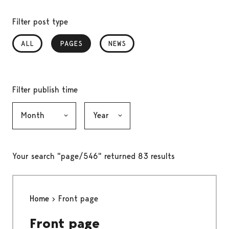
Filter post type
ALL
PAGES
, SELECTED
NEWS
Filter publish time
Month, selection submits the form
Year, selection submits the form
Your search "page/546" returned 83 results
Home
Front page
Front page