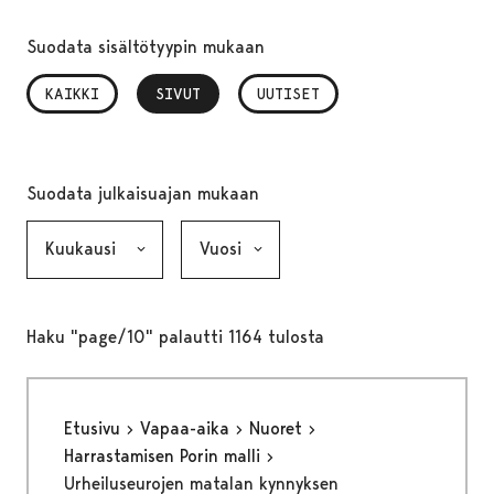
Suodata sisältötyypin mukaan
KAIKKI
SIVUT
, VALITTU
UUTISET
Suodata julkaisuajan mukaan
Kuukausi, valinta lähettää lomakkeen
Vuosi, valinta lähettää lomakkeen
Haku "page/10" palautti 1164 tulosta
Etusivu
Vapaa-aika
Nuoret
Harrastamisen Porin malli
Urheiluseurojen matalan kynnyksen