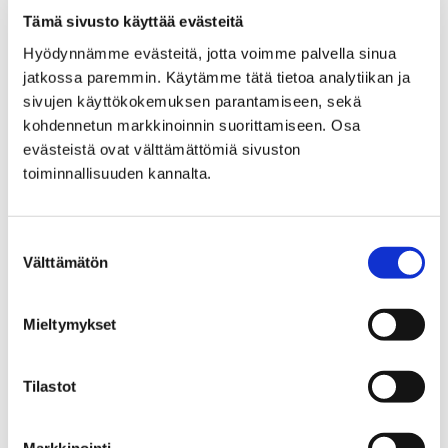
Tämä sivusto käyttää evästeitä
Porin Vesi, liikelaitos
Yhteystiedot
Hyödynnämme evästeitä, jotta voimme palvella sinua
Yhteystiedot
jatkossa paremmin. Käytämme tätä tietoa analytiikan ja
sivujen käyttökokemuksen parantamiseen, sekä
kohdennetun markkinoinnin suorittamiseen. Osa
evästeistä ovat välttämättömiä sivuston
toiminnallisuuden kannalta.
Etusivu
Asuminen ja ympäristö
Turvallisuus ja varautuminen
Suostumuksen
Välttämätön
valinta
Turvallisuus ja
varautuminen
Mieltymykset
Tilastot
Markkinointi