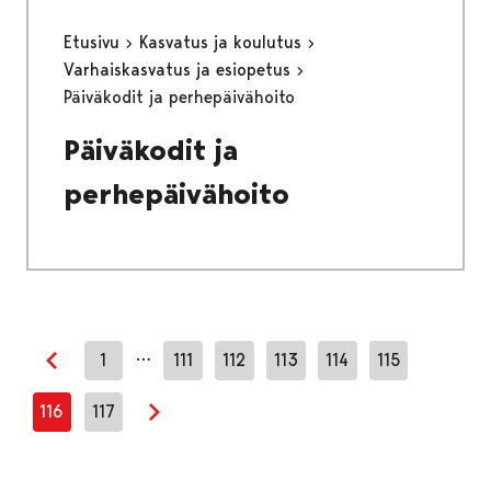
Etusivu
Kasvatus ja koulutus
Varhaiskasvatus ja esiopetus
Päiväkodit ja perhepäivähoito
Päiväkodit ja
perhepäivähoito
…
1
111
112
113
114
115
Edellinen sivu
116
117
Seuraava sivu