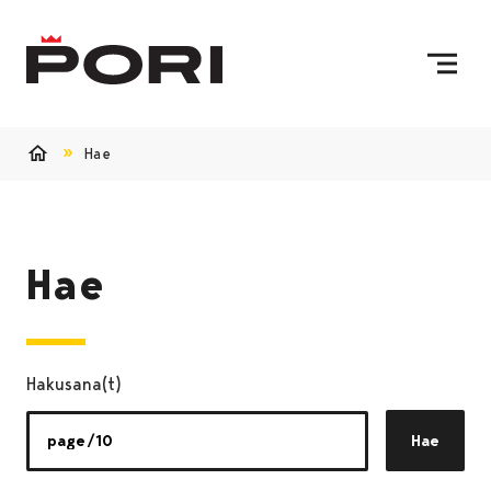
Siirry sisältöön
Etusivulle
Hae
Etusivu
Hae
Hakusana(t)
Hae