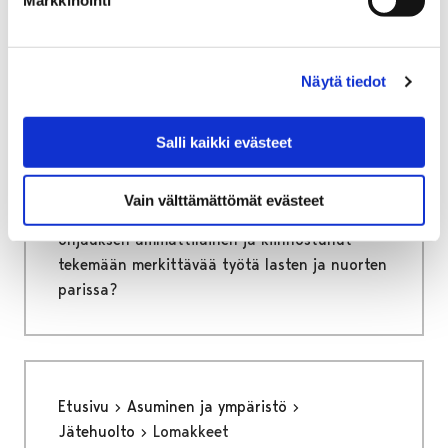
Etusivu
Vapaa-aika
Nuoret
Harrastamisen Porin malli
Ohjaajana Porin mallissa
Näytä tiedot
Ohjaajana Porin mallissa
Salli kaikki evästeet
Harrastamisen Porin malli tarjoaa ilmaisia ja
mielekkäitä harrastusmahdollisuuksia
Vain välttämättömät evästeet
porilaisille lapsille ja nuorille. Oletko sinä
ohjauksen ammattilainen ja kiinnostunut
tekemään merkittävää työtä lasten ja nuorten
parissa?
Etusivu
Asuminen ja ympäristö
Jätehuolto
Lomakkeet