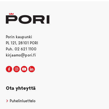
Porin kaupunki
PL 121, 28101 PORI
Puh. 02 621 1100
kirjaamo@pori.fi
Porin kaupunki Facebookissa
Avautuu uudessa välilehdessä
Porin kaupunki Instagramissa
Avautuu uudessa välilehdessä
Porin kaupunki Youtubessa
Avautuu uudessa välilehdessä
Porin kaupunki LinkedInissa
Avautuu uudessa välilehdessä
Ota yhteyttä
Puhelinluettelo