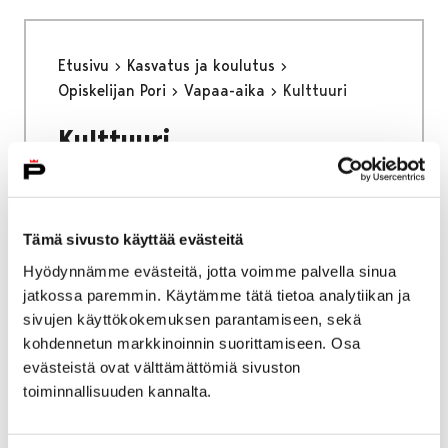
Etusivu
Kasvatus ja koulutus
Opiskelijan Pori
Vapaa-aika
Kulttuuri
Kulttuuri
Tämä sivusto käyttää evästeitä
Hyödynnämme evästeitä, jotta voimme palvella sinua
Etusivu
Kasvatus ja koulutus
Lukio
jatkossa paremmin. Käytämme tätä tietoa analytiikan ja
Porin lukio
Yhteistyö
Kehittämishankkeet
sivujen käyttökokemuksen parantamiseen, sekä
Päättyneet hankkeet
Priima
kohdennetun markkinoinnin suorittamiseen. Osa
Katsaus kevääseen 2024
evästeistä ovat välttämättömiä sivuston
toiminnallisuuden kannalta.
Katsaus kevääseen 2024