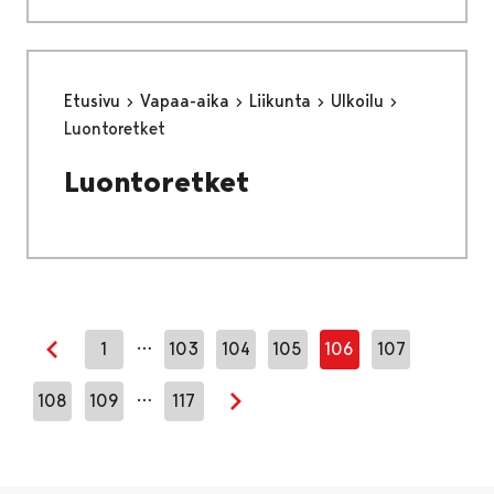
Etusivu
Vapaa-aika
Liikunta
Ulkoilu
Luontoretket
Luontoretket
…
1
103
104
105
106
107
Edellinen sivu
…
108
109
117
Seuraava sivu