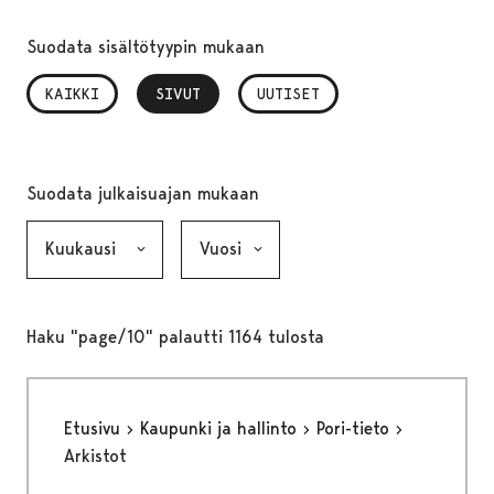
Suodata sisältötyypin mukaan
KAIKKI
SIVUT
, VALITTU
UUTISET
Suodata julkaisuajan mukaan
Kuukausi, valinta lähettää lomakkeen
Vuosi, valinta lähettää lomakkeen
Haku "page/10" palautti 1164 tulosta
Etusivu
Kaupunki ja hallinto
Pori-tieto
Arkistot