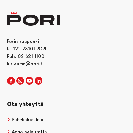
Porin kaupunki
PL 121, 28101 PORI
Puh. 02 621 1100
kirjaamo@pori.fi
Porin kaupunki Facebookissa
Avautuu uudessa välilehdessä
Porin kaupunki Instagramissa
Avautuu uudessa välilehdessä
Porin kaupunki Youtubessa
Avautuu uudessa välilehdessä
Porin kaupunki LinkedInissa
Avautuu uudessa välilehdessä
Ota yhteyttä
Puhelinluettelo
Anna palautetta