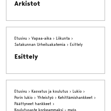
Arkistot
Etusivu
Vapaa-aika
Liikunta
Satakunnan Urheiluakatemia
Esittely
Esittely
Etusivu
Kasvatus ja koulutus
Lukio
Porin lukio
Yhteistyö
Kehittämishankkeet
Päättyneet hankkeet
Koulutusaste korkeammaksi – myös