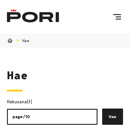
Siirry sisältöön
Etusivulle
Hae
Etusivu
Hae
Hakusana(t)
Hae