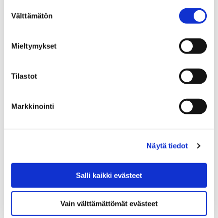
Suostumuksen
Välttämätön
valinta
Mieltymykset
Etusivu
Vapaa-aika
Kulttuuri
Kulttuuritalo Annis
Toimijat
Tilastot
Toimijat
Markkinointi
Näytä tiedot
Etusivu
Vapaa-aika
Liikunta
Liikuntapaikat
Uimahallit ja -rannat
Keskustan uimahalli
Salli kaikki evästeet
Keskustan uimahalli
Vain välttämättömät evästeet