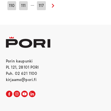
…
110
111
117
Seuraava sivu
Porin kaupunki
PL 121, 28101 PORI
Puh. 02 621 1100
kirjaamo@pori.fi
Porin kaupunki Facebookissa
Avautuu uudessa välilehdessä
Porin kaupunki Instagramissa
Avautuu uudessa välilehdessä
Porin kaupunki Youtubessa
Avautuu uudessa välilehdessä
Porin kaupunki LinkedInissa
Avautuu uudessa välilehdessä