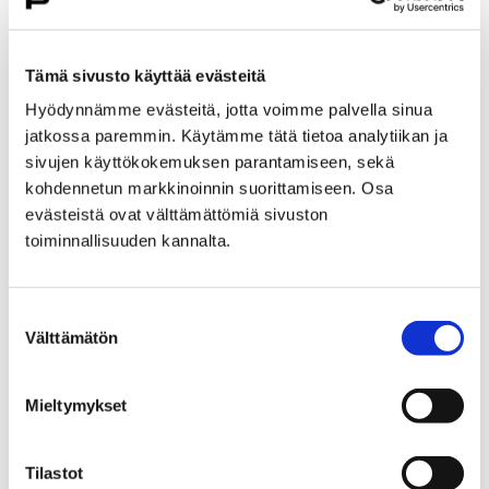
Liikenne ja veneily
Veneily ja venepaikat
Veneily ja venepaikat
Tämä sivusto käyttää evästeitä
Hyödynnämme evästeitä, jotta voimme palvella sinua
Porin kaupungilla on noin 1300 venepaikkaa
jatkossa paremmin. Käytämme tätä tietoa analytiikan ja
keskustan Jokisatamassa sekä Meri-Porin
sivujen käyttökokemuksen parantamiseen, sekä
alueella, yhteensä 20 eri satamassa.
kohdennetun markkinoinnin suorittamiseen. Osa
Talvisäilytyspaikkoja on viidessä satamassa.
evästeistä ovat välttämättömiä sivuston
Lisäksi kaupungilla on soutuvenepaikkoja
toiminnallisuuden kannalta.
Kullaan Joutsijärvellä.
Suostumuksen
Välttämätön
valinta
Etusivu
Kasvatus ja koulutus
Mieltymykset
Varhaiskasvatus ja esiopetus
Varhaiskasvatuksen maksut, tuet ja
palveluseteli
Tilastot