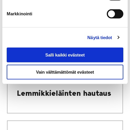
Varhaiskasvatuksen
Markkinointi
maksut, tuet ja
palveluseteli
Näytä tiedot
Salli kaikki evästeet
Etusivu
Asuminen ja ympäristö
Eläimet
Vain välttämättömät evästeet
Lemmikkieläinten hautaus
Lemmikkieläinten hautaus