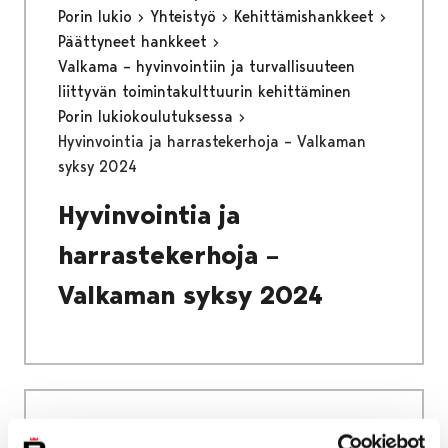
Porin lukio
Yhteistyö
Kehittämishankkeet
Päättyneet hankkeet
Valkama – hyvinvointiin ja turvallisuuteen
liittyvän toimintakulttuurin kehittäminen
Porin lukiokoulutuksessa
Hyvinvointia ja harrastekerhoja – Valkaman
syksy 2024
Hyvinvointia ja
harrastekerhoja –
Valkaman syksy 2024
Etusivu
Asuminen ja ympäristö