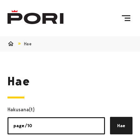
Siirry sisältöön
Etusivulle
Hae
Etusivu
Hae
Hakusana(t)
Hae