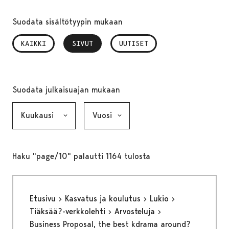
Suodata sisältötyypin mukaan
KAIKKI
SIVUT
, VALITTU
UUTISET
Suodata julkaisuajan mukaan
Kuukausi, valinta lähettää lomakkeen
Vuosi, valinta lähettää lomakkeen
Haku "page/10" palautti 1164 tulosta
Etusivu
Kasvatus ja koulutus
Lukio
Tiäksää?-verkkolehti
Arvosteluja
Business Proposal, the best kdrama around?