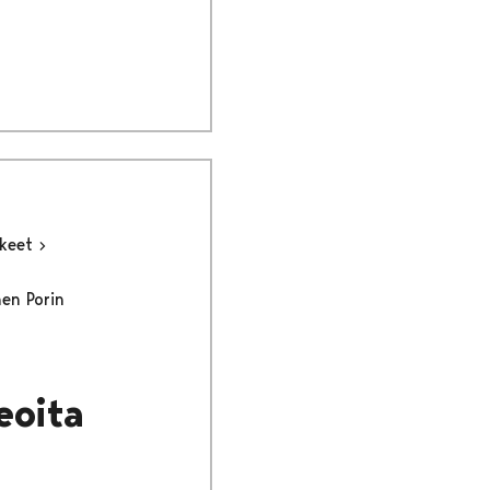
kkeet
nen Porin
eoita