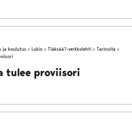
s ja koulutus
Lukio
Tiäksää?-verkkolehti
Tarinoita
viisori
 tulee proviisori