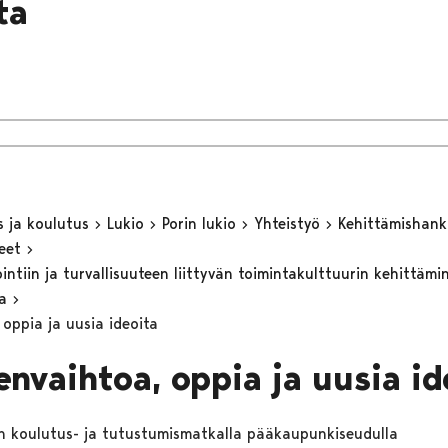
lta
s ja koulutus
Lukio
Porin lukio
Yhteistyö
Kehittämishan
keet
ntiin ja turvallisuuteen liittyvän toimintakulttuurin kehittämi
sa
 oppia ja uusia ideoita
envaihtoa, oppia ja uusia id
 koulutus- ja tutustumismatkalla pääkaupunkiseudulla