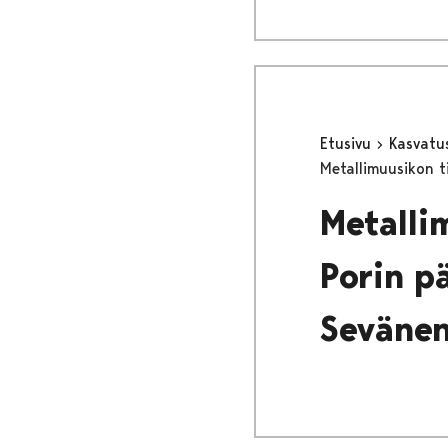
Etusivu
Kasvatu
Metallimuusikon ti
Metallim
Porin pä
Seväne