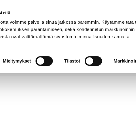
teitä
Puhelinluettelo
Anna palautetta
tta voimme palvella sinua jatkossa paremmin. Käytämme tätä t
yttökokemuksen parantamiseen, sekä kohdennetun markkinoinnin
istä ovat välttämättömiä sivuston toiminnallisuuden kannalta.
s ja
Vapaa-
Hyvinvointi
tus
aika
y
Mieltymykset
Tilastot
Markkinoin