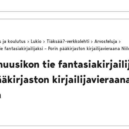
s ja koulutus
Lukio
Tiäksää?-verkkolehti
Arvosteluja
e fantasiakirjailijaksi – Porin pääkirjaston kirjailijavieraana Ni
uusikon tie fantasiakirjaili
äkirjaston kirjailijavieraana
n