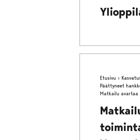
Ylioppi
Etusivu
Kasvatu
Päättyneet hank
Matkailu avartaa 
Matkailu
toimint