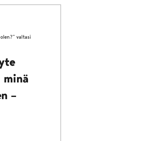
olen?” valtasi
yte
a minä
en –