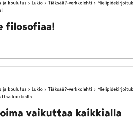
s ja koulutus
Lukio
Tiäksää?-verkkolehti
Mielipidekirjoitu
a!
 filosofiaa!
s ja koulutus
Lukio
Tiäksää?-verkkolehti
Mielipidekirjoitu
uttaa kaikkialla
voima vaikuttaa kaikkialla