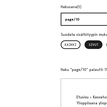
Hakusana(t)
Suodata sisältötyypin muk
KAIKKI
SIVUT
, VALITTU
Haku "page/10" palautti 1
Etusivu
Kasvatu
Ylioppilaana yliop