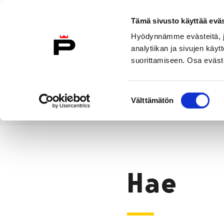
Siirry sisältöön
Tämä sivusto käyttää eväs
Suomeksi
Hyödynnämme evästeitä, jo
Etusivulle
analytiikan ja sivujen kä
suorittamiseen. Osa eväste
Asuminen ja
Kasvatu
ympäristö
koulu
Suostumuksen
Välttämätön
valinta
Hae
Etusivu
Hae