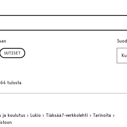
aan
Suod
Kuuk
UUTISET
164 tulosta
s ja koulutus
Lukio
Tiäksää?-verkkolehti
Tarinoita
istoon