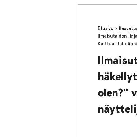
Etusivu
Kasvatu
Ilmaisutaidon lin
Kulttuuritalo Anni
Ilmaisu
häkelly
olen?” 
näyttel