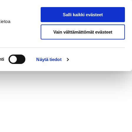
Salli kaikki evästeet
Tapahtumakalenteri
Hae sivustolta
ietoa
Vain välttämättömät evästeet
Työ ja
Kaupunki ja
rittäminen
hallinto
ti
Näytä tiedot