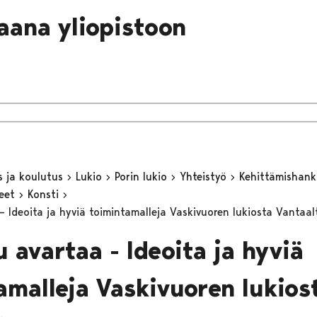
laana yliopistoon
s ja koulutus
Lukio
Porin lukio
Yhteistyö
Kehittämishan
keet
Konsti
– Ideoita ja hyviä toimintamalleja Vaskivuoren lukiosta Vantaa
 avartaa - Ideoita ja hyviä
amalleja Vaskivuoren lukios