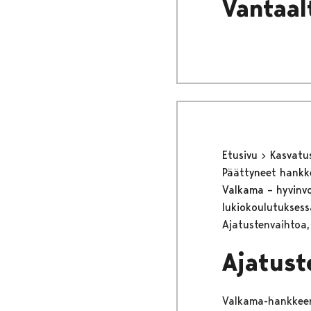
Vantaa
Etusivu
Kasvatu
Päättyneet hank
Valkama – hyvinvoi
lukiokoulutukses
Ajatustenvaihtoa,
Ajatust
Valkama-hankkeen