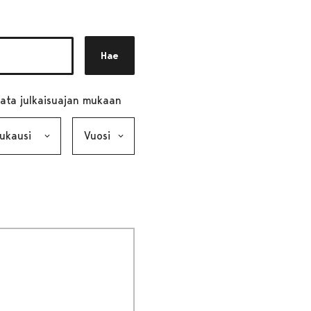
Hae
ata julkaisuajan mukaan
ausi, valinta lähettää lomakkeen
Vuosi, valinta lähettää lomakkeen