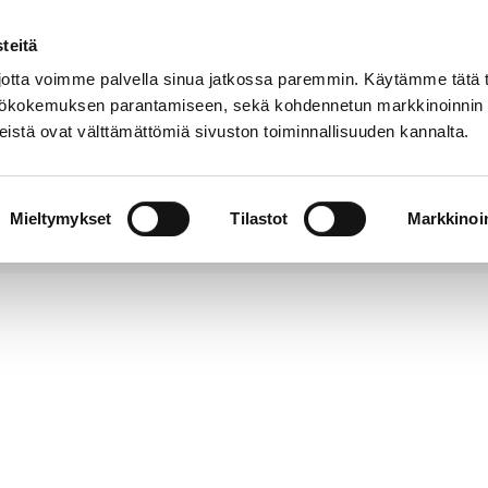
teitä
Puhelinluettelo
Anna palautetta
tta voimme palvella sinua jatkossa paremmin. Käytämme tätä t
yttökokemuksen parantamiseen, sekä kohdennetun markkinoinnin
istä ovat välttämättömiä sivuston toiminnallisuuden kannalta.
s ja
Vapaa-
Hyvinvointi
tus
aika
y
Mieltymykset
Tilastot
Markkinoin