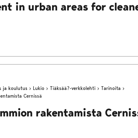
nt in urban areas for cleane
s ja koulutus
Lukio
Tiäksää?-verkkolehti
Tarinoita
ntamista Cernissä
mmion rakentamista Cernis