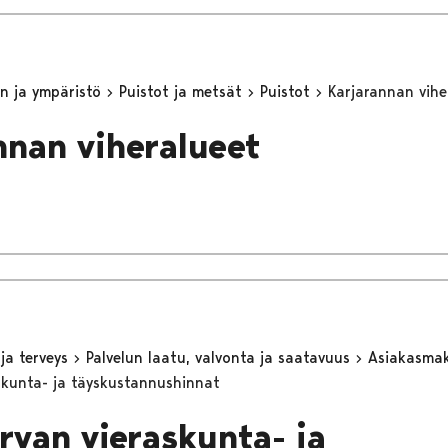
n ja ympäristö
Puistot ja metsät
Puistot
Karjarannan vihe
nnan viheralueet
 ja terveys
Palvelun laatu, valvonta ja saatavuus
Asiakasma
skunta- ja täyskustannushinnat
rvan vieraskunta- ja