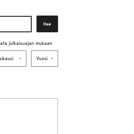
Hae
ata julkaisuajan mukaan
ausi, valinta lähettää lomakkeen
Vuosi, valinta lähettää lomakkeen