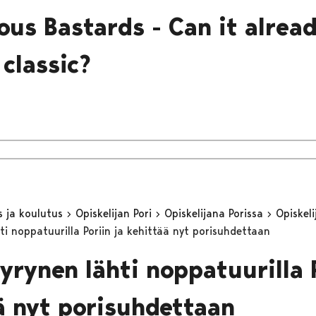
ious Bastards - Can it alrea
 classic?
s ja koulutus
Opiskelijan Pori
Opiskelijana Porissa
Opiskeli
ti noppatuurilla Poriin ja kehittää nyt porisuhdettaan
yrynen lähti noppatuurilla P
ä nyt porisuhdettaan