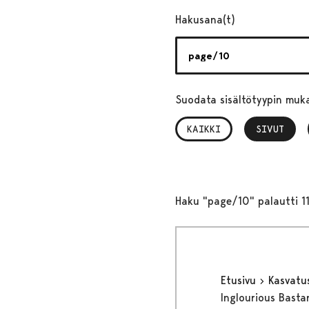
Hakusana(t)
Suodata sisältötyypin muk
KAIKKI
SIVUT
, VALITTU
Haku "page/10" palautti 1
Etusivu
Kasvatu
Inglourious Bastar