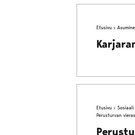
Etusivu
Asumine
Karjara
Etusivu
Sosiaali
Perusturvan viera
Perustu