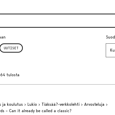
aan
Suod
Kuuk
UUTISET
164 tulosta
s ja koulutus
Lukio
Tiäksää?-verkkolehti
Arvosteluja
ds – Can it already be called a classic?