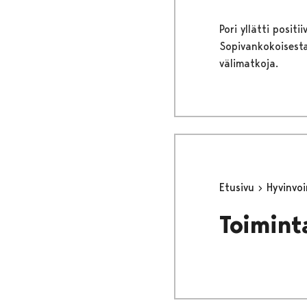
Pori yllätti posit
Sopivankokoisesta
välimatkoja.
Etusivu
Hyvinvo
Toimint