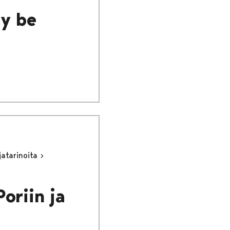
dy be
jatarinoita
oriin ja