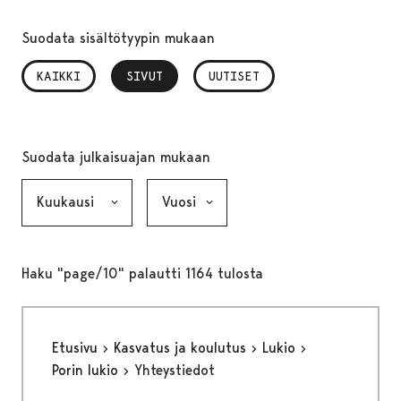
Suodata sisältötyypin mukaan
KAIKKI
SIVUT
, VALITTU
UUTISET
Suodata julkaisuajan mukaan
Kuukausi, valinta lähettää lomakkeen
Vuosi, valinta lähettää lomakkeen
Haku "page/10" palautti 1164 tulosta
Etusivu
Kasvatus ja koulutus
Lukio
Porin lukio
Yhteystiedot