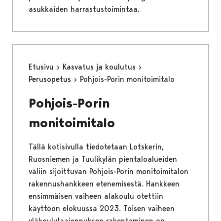
asukkaiden harrastustoimintaa.
Etusivu
Kasvatus ja koulutus
Perusopetus
Pohjois-Porin monitoimitalo
Pohjois-Porin
monitoimitalo
Tällä kotisivulla tiedotetaan Lotskerin,
Ruosniemen ja Tuulikylän pientaloalueiden
väliin sijoittuvan Pohjois-Porin monitoimitalon
rakennushankkeen etenemisestä. Hankkeen
ensimmäisen vaiheen alakoulu otettiin
käyttöön elokuussa 2023. Toisen vaiheen
yläkoululaajennuksen rakentaminen on