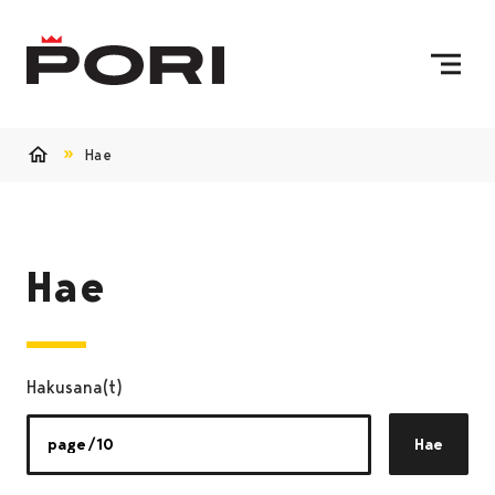
Siirry sisältöön
Etusivulle
Hae
Etusivu
Hae
Hakusana(t)
Hae