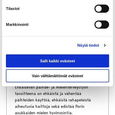
Tilastot
Markkinointi
Etusivu
Hyvinvointi
Ehkäisevä päihde- ja mielenterveystyö
Ehkäisevä päihde- ja
Näytä tiedot
mielenterveystyö
Salli kaikki evästeet
Ehkäisevä päihde- ja mielenterveystyö sekä
väkivallan ehkäisy ovat hyvinvoinnin,
Vain välttämättömät evästeet
terveyden ja turvallisuuden edistämistä.
Ehkäisevän päihde- ja mielenterveystyön
tavoitteena on ehkäistä ja vähentää
päihteiden käyttöä, ehkäistä rahapeleistä
aiheutuvia haittoja sekä edistää Porin
asukkaiden mielen hyvinvointia.