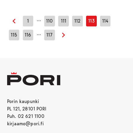
…
1
110
111
112
113
114
Edellinen sivu
…
115
116
117
Seuraava sivu
Porin kaupunki
PL 121, 28101 PORI
Puh. 02 621 1100
kirjaamo@pori.fi