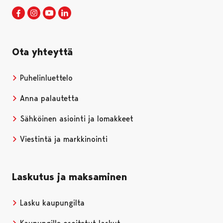
Porin kaupunki Facebookissa
Avautuu uudessa välilehdessä
Porin kaupunki Instagramissa
Avautuu uudessa välilehdessä
Porin kaupunki Youtubessa
Avautuu uudessa välilehdessä
Porin kaupunki LinkedInissa
Avautuu uudessa välilehdessä
Ota yhteyttä
Puhelinluettelo
Anna palautetta
Sähköinen asiointi ja lomakkeet
Viestintä ja markkinointi
Laskutus ja maksaminen
Lasku kaupungilta