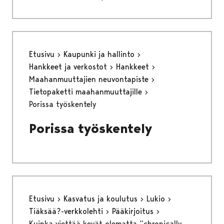
Etusivu
Kaupunki ja hallinto
Hankkeet ja verkostot
Hankkeet
Maahanmuuttajien neuvontapiste
Tietopaketti maahanmuuttajille
Porissa työskentely
Porissa työskentely
Etusivu
Kasvatus ja koulutus
Lukio
Tiäksää?-verkkolehti
Pääkirjoitus
Kuinka viettää kevät olematta “chronically