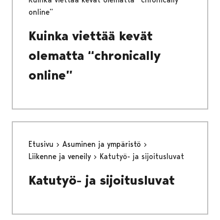
online”
Kuinka viettää kevät
olematta “chronically
online”
Etusivu
Asuminen ja ympäristö
Liikenne ja veneily
Katutyö- ja sijoitusluvat
Katutyö- ja sijoitusluvat