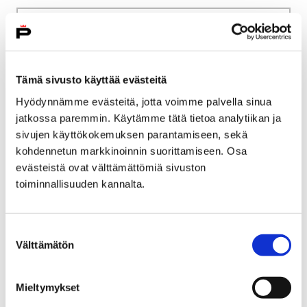
Etusivu
Kasvatus ja koulutus
Lukio
Tiäksää?-verkkolehti
Henkilökuvia
Historiaa neljällä vuosikymmenellä
Tämä sivusto käyttää evästeitä
Hyödynnämme evästeitä, jotta voimme palvella sinua
Historiaa neljällä
jatkossa paremmin. Käytämme tätä tietoa analytiikan ja
vuosikymmenellä
sivujen käyttökokemuksen parantamiseen, sekä
kohdennetun markkinoinnin suorittamiseen. Osa
evästeistä ovat välttämättömiä sivuston
toiminnallisuuden kannalta.
Etusivu
Vapaa-aika
Liikunta
Suostumuksen
Välttämätön
Satakunnan Urheiluakatemia
Opiskelu
valinta
Opiskelu
Mieltymykset