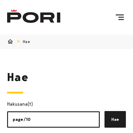
Siirry sisältöön
Etusivulle
Hae
Etusivu
Hae
Hakusana(t)
Hae