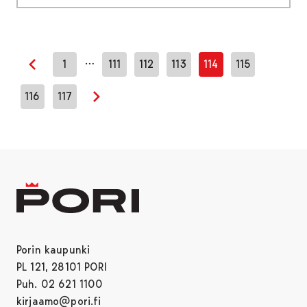
…
1
111
112
113
114
115
Edellinen sivu
116
117
Seuraava sivu
Porin kaupunki
PL 121, 28101 PORI
Puh. 02 621 1100
kirjaamo@pori.fi