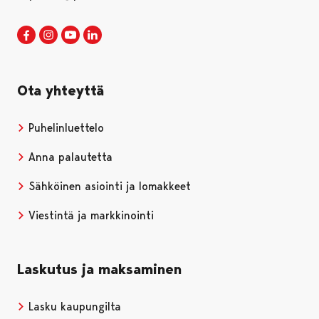
Porin kaupunki Facebookissa
Avautuu uudessa välilehdessä
Porin kaupunki Instagramissa
Avautuu uudessa välilehdessä
Porin kaupunki Youtubessa
Avautuu uudessa välilehdessä
Porin kaupunki LinkedInissa
Avautuu uudessa välilehdessä
Ota yhteyttä
Puhelinluettelo
Anna palautetta
Sähköinen asiointi ja lomakkeet
Viestintä ja markkinointi
Laskutus ja maksaminen
Lasku kaupungilta