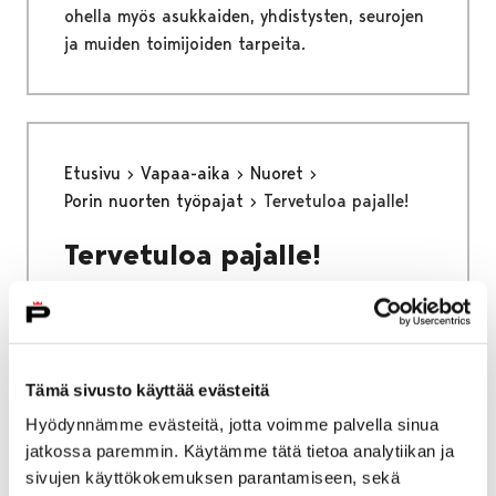
ohella myös asukkaiden, yhdistysten, seurojen
ja muiden toimijoiden tarpeita.
Etusivu
Vapaa-aika
Nuoret
Porin nuorten työpajat
Tervetuloa pajalle!
Tervetuloa pajalle!
Tämä sivusto käyttää evästeitä
Etusivu
Asuminen ja ympäristö
Hyödynnämme evästeitä, jotta voimme palvella sinua
Liikenne ja veneily
jatkossa paremmin. Käytämme tätä tietoa analytiikan ja
Liikenneväylien kunnossapito
sivujen käyttökokemuksen parantamiseen, sekä
Katujen päällystystyöt