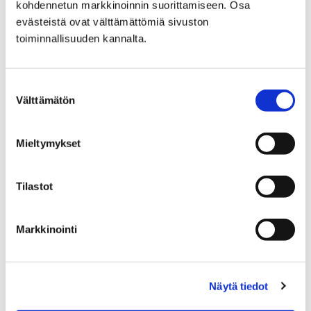
kohdennetun markkinoinnin suorittamiseen. Osa
evästeistä ovat välttämättömiä sivuston
Katujen päällystystyöt
toiminnallisuuden kannalta.
Suostumuksen
Välttämätön
valinta
Etusivu
Hyvinvointi
Mieltymykset
Yhdistyksille ja seuroille
Avustukset
Porin kaupungin hissiavustus
jälkiasennushissin rakentamiseen
Tilastot
Porin kaupungin
Markkinointi
hissiavustus
jälkiasennushissin
Näytä tiedot
rakentamiseen