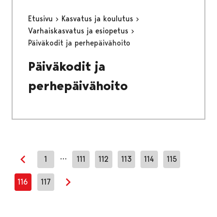
Etusivu
Kasvatus ja koulutus
Varhaiskasvatus ja esiopetus
Päiväkodit ja perhepäivähoito
Päiväkodit ja
perhepäivähoito
…
1
111
112
113
114
115
Edellinen sivu
116
117
Seuraava sivu