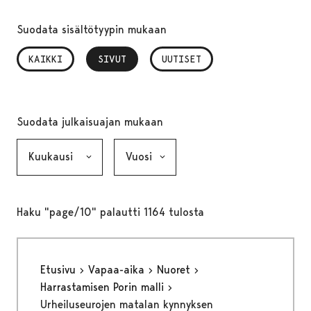
Suodata sisältötyypin mukaan
KAIKKI
SIVUT
, VALITTU
UUTISET
Suodata julkaisuajan mukaan
Kuukausi, valinta lähettää lomakkeen
Vuosi, valinta lähettää lomakkeen
Haku "page/10" palautti 1164 tulosta
Etusivu
Vapaa-aika
Nuoret
Harrastamisen Porin malli
Urheiluseurojen matalan kynnyksen