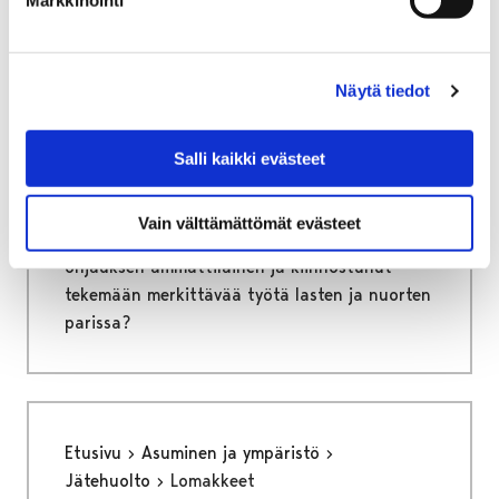
Etusivu
Vapaa-aika
Nuoret
Harrastamisen Porin malli
Ohjaajana Porin mallissa
Näytä tiedot
Ohjaajana Porin mallissa
Salli kaikki evästeet
Harrastamisen Porin malli tarjoaa ilmaisia ja
mielekkäitä harrastusmahdollisuuksia
Vain välttämättömät evästeet
porilaisille lapsille ja nuorille. Oletko sinä
ohjauksen ammattilainen ja kiinnostunut
tekemään merkittävää työtä lasten ja nuorten
parissa?
Etusivu
Asuminen ja ympäristö
Jätehuolto
Lomakkeet