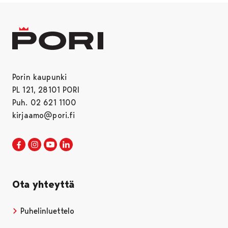
Porin kaupunki
PL 121, 28101 PORI
Puh. 02 621 1100
kirjaamo@pori.fi
Porin kaupunki Facebookissa
Avautuu uudessa välilehdessä
Porin kaupunki Instagramissa
Avautuu uudessa välilehdessä
Porin kaupunki Youtubessa
Avautuu uudessa välilehdessä
Porin kaupunki LinkedInissa
Avautuu uudessa välilehdessä
Ota yhteyttä
Puhelinluettelo