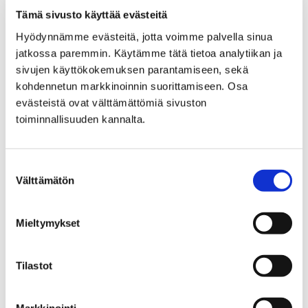
Tämä sivusto käyttää evästeitä
Porin Vesi, liikelaitos
Yhteystiedot
Hyödynnämme evästeitä, jotta voimme palvella sinua
Yhteystiedot
jatkossa paremmin. Käytämme tätä tietoa analytiikan ja
sivujen käyttökokemuksen parantamiseen, sekä
kohdennetun markkinoinnin suorittamiseen. Osa
evästeistä ovat välttämättömiä sivuston
toiminnallisuuden kannalta.
Etusivu
Asuminen ja ympäristö
Turvallisuus ja varautuminen
Suostumuksen
Välttämätön
valinta
Turvallisuus ja
varautuminen
Mieltymykset
Tilastot
Markkinointi