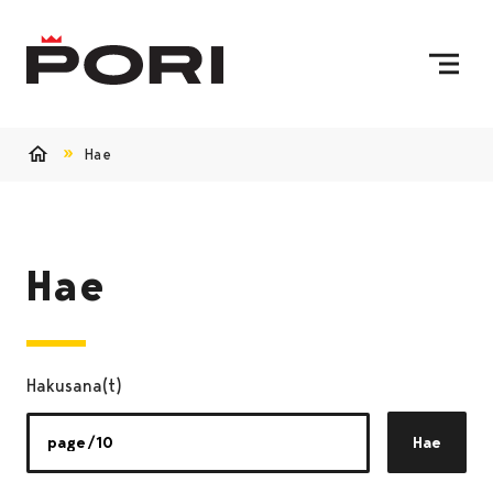
Siirry sisältöön
Etusivulle
Hae
Etusivu
Hae
Hakusana(t)
Hae