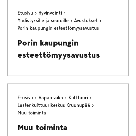
Etusivu
Hyvinvointi
Yhdistyksille ja seuroille
Avustukset
Porin kaupungin esteettömyysavustus
Porin kaupungin
esteettömyysavustus
Etusivu
Vapaa-aika
Kulttuuri
Lastenkulttuurikeskus Kruunupää
Muu toiminta
Muu toiminta