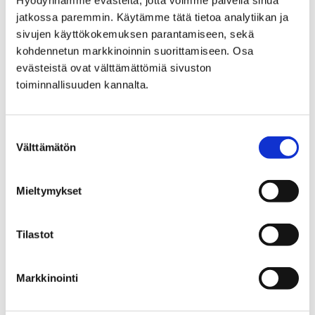
Hyödynnämme evästeitä, jotta voimme palvella sinua
jatkossa paremmin. Käytämme tätä tietoa analytiikan ja
sivujen käyttökokemuksen parantamiseen, sekä
Etusivu
Kaupunki ja hallinto
kohdennetun markkinoinnin suorittamiseen. Osa
Hankkeet ja verkostot
Hankkeet
evästeistä ovat välttämättömiä sivuston
Maahanmuuttajien neuvontapiste
toiminnallisuuden kannalta.
Tietopaketti maahanmuuttajille
Opiskelu Porissa
Suostumuksen
Opiskelu Porissa
Välttämätön
valinta
Mieltymykset
Tilastot
Etusivu
Vapaa-aika
Nuoret
Lomatoiminta
Lomatoiminta
Markkinointi
Tältä sivulta löydät tietoa Porin kaupungin