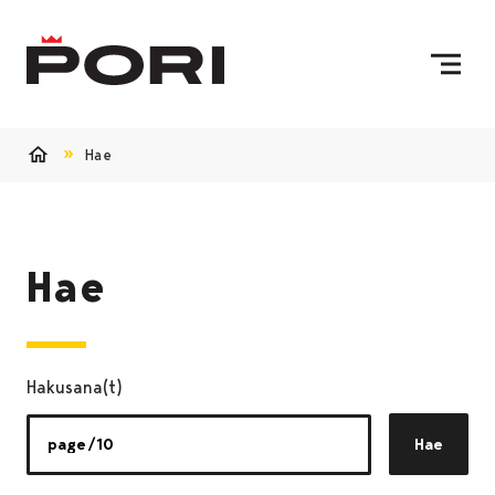
Siirry sisältöön
Etusivulle
Hae
Etusivu
Hae
Hakusana(t)
Hae