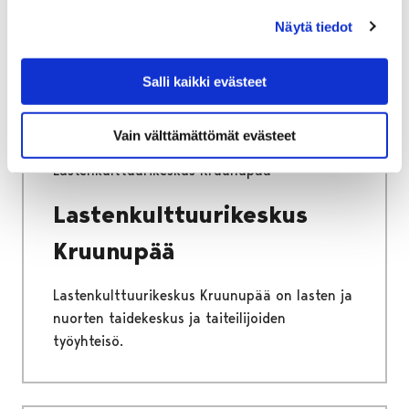
järjestämästä lasten ja nuorten
Näytä tiedot
lomatoiminnasta.
Salli kaikki evästeet
Vain välttämättömät evästeet
Etusivu
Vapaa-aika
Kulttuuri
Lastenkulttuurikeskus Kruunupää
Lastenkulttuurikeskus
Kruunupää
Lastenkulttuurikeskus Kruunupää on lasten ja
nuorten taidekeskus ja taiteilijoiden
työyhteisö.