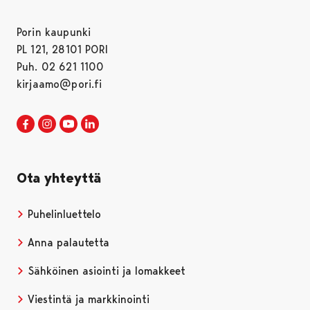
Porin kaupunki
PL 121, 28101 PORI
Puh. 02 621 1100
kirjaamo@pori.fi
Porin kaupunki Facebookissa
Avautuu uudessa välilehdessä
Porin kaupunki Instagramissa
Avautuu uudessa välilehdessä
Porin kaupunki Youtubessa
Avautuu uudessa välilehdessä
Porin kaupunki LinkedInissa
Avautuu uudessa välilehdessä
Ota yhteyttä
Puhelinluettelo
Anna palautetta
Sähköinen asiointi ja lomakkeet
Viestintä ja markkinointi