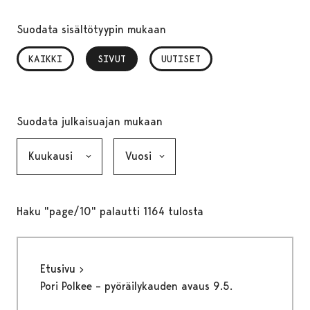
Suodata sisältötyypin mukaan
KAIKKI
SIVUT
, VALITTU
UUTISET
Suodata julkaisuajan mukaan
Kuukausi, valinta lähettää lomakkeen
Vuosi, valinta lähettää lomakkeen
Haku "page/10" palautti 1164 tulosta
Etusivu
Pori Polkee – pyöräilykauden avaus 9.5.