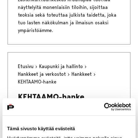
näyttelyitä monenlaisiin tiloihin, sijoittaa
teoksia sekä toteuttaa julkista taidetta, joka
tuo lasten näkökulman ja ilmaisun osaksi
ympäristöämme.
Etusivu
Kaupunki ja hallinto
Hankkeet ja verkostot
Hankkeet
KEHTAAMO-hanke
KEHTAAMO-hanke
Katuväkivallan ehkäisyä turvallisten aikuisten
avulla monitoimijaisesti
Tämä sivusto käyttää evästeitä