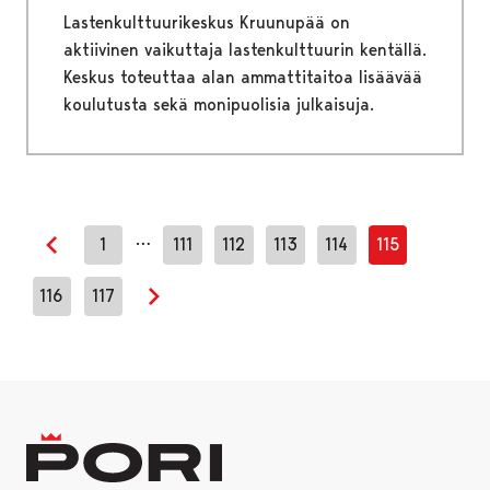
Lastenkulttuurikeskus Kruunupää on
aktiivinen vaikuttaja lastenkulttuurin kentällä.
Keskus toteuttaa alan ammattitaitoa lisäävää
koulutusta sekä monipuolisia julkaisuja.
…
1
111
112
113
114
115
Edellinen sivu
116
117
Seuraava sivu