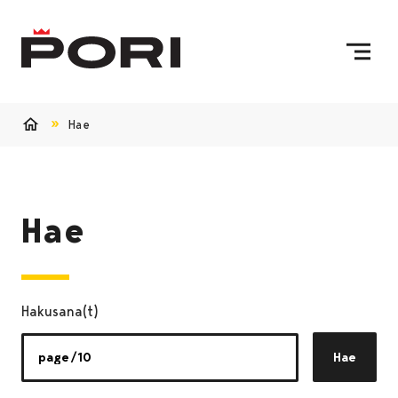
Siirry sisältöön
Etusivulle
Hae
Etusivu
Hae
Hakusana(t)
Hae