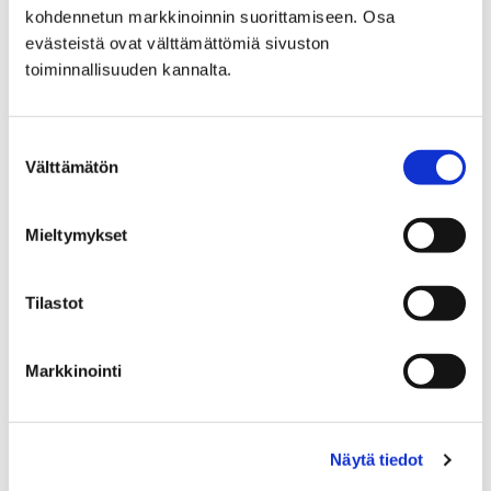
kohdennetun markkinoinnin suorittamiseen. Osa
Vaalimainonta
evästeistä ovat välttämättömiä sivuston
toiminnallisuuden kannalta.
Suostumuksen
Välttämätön
valinta
Etusivu
Kasvatus ja koulutus
Lukio
Tiäksää?-verkkolehti
Arvosteluja
Mieltymykset
Tv:stä tuttu Hovimäki häkellyttää katsojia
näyttämöllä
Tilastot
Tv:stä tuttu Hovimäki
häkellyttää katsojia
Markkinointi
näyttämöllä
Näytä tiedot