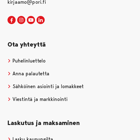
kirjaamo@pori.fi
Porin kaupunki Facebookissa
Avautuu uudessa välilehdessä
Porin kaupunki Instagramissa
Avautuu uudessa välilehdessä
Porin kaupunki Youtubessa
Avautuu uudessa välilehdessä
Porin kaupunki LinkedInissa
Avautuu uudessa välilehdessä
Ota yhteyttä
Puhelinluettelo
Anna palautetta
Sähköinen asiointi ja lomakkeet
Viestintä ja markkinointi
Laskutus ja maksaminen
Lasku kaupungilta