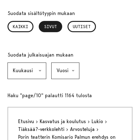
Suodata sisältötyypin mukaan
KAIKKI
SIVUT
, VALITTU
UUTISET
Suodata julkaisuajan mukaan
Kuukausi, valinta lähettää lomakkeen
Vuosi, valinta lähettää lomakkeen
Haku "page/10" palautti 1164 tulosta
Etusivu
Kasvatus ja koulutus
Lukio
Tiäksää?-verkkolehti
Arvosteluja
Porin teatterin Komisario Palmun erehdys on