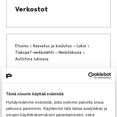
Verkostot
Etusivu
Kasvatus ja koulutus
Lukio
Tiäksää?-verkkolehti
Henkilökuvia
Autistina lukiossa
Autistina lukiossa
Tämä sivusto käyttää evästeitä
Hyödynnämme evästeitä, jotta voimme palvella sinua
Etusivu
Kaupunki ja hallinto
jatkossa paremmin. Käytämme tätä tietoa analytiikan ja
Päätöksenteko
Vaalit
Vaalimainonta
sivujen käyttökokemuksen parantamiseen, sekä