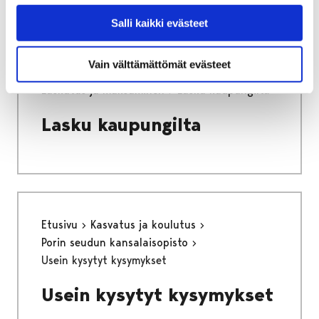
Salli kaikki evästeet
Etusivu
Kaupunki ja hallinto
Vain välttämättömät evästeet
Talous ja strategia
Laskutus ja maksaminen
Lasku kaupungilta
Lasku kaupungilta
Etusivu
Kasvatus ja koulutus
Porin seudun kansalaisopisto
Usein kysytyt kysymykset
Usein kysytyt kysymykset