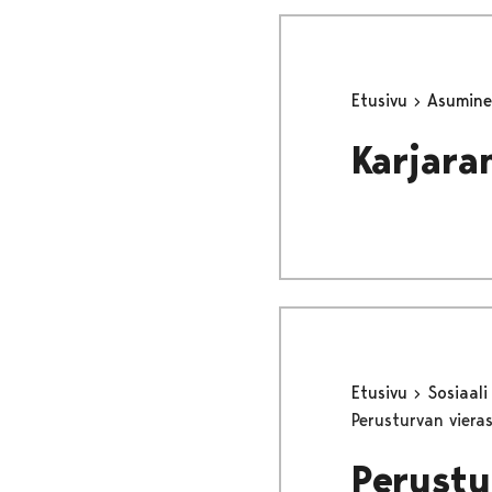
Etusivu
Asumine
Karjara
Etusivu
Sosiaali
Perusturvan viera
Perustu