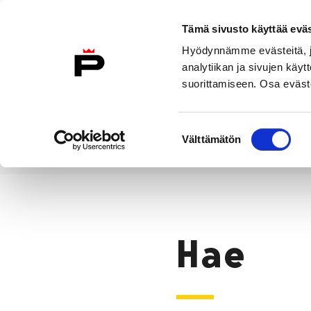
Siirry sisältöön
Tämä sivusto käyttää eväs
Suomeksi
Hyödynnämme evästeitä, jo
Etusivulle
analytiikan ja sivujen kä
suorittamiseen. Osa eväste
Asuminen ja
Kasvatu
ympäristö
koulu
Suostumuksen
Välttämätön
valinta
Hae
Etusivu
Hae