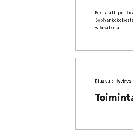
Pori yllätti posit
Sopivankokoisesta
välimatkoja.
Etusivu
Hyvinvo
Toimint