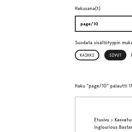
Hakusana(t)
Suodata sisältötyypin muk
KAIKKI
SIVUT
, VALITTU
Haku "page/10" palautti 1
Etusivu
Kasvatu
Inglourious Bastar