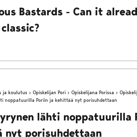
ious Bastards - Can it alrea
 classic?
s ja koulutus
Opiskelijan Pori
Opiskelijana Porissa
Opiskeli
ti noppatuurilla Poriin ja kehittää nyt porisuhdettaan
yrynen lähti noppatuurilla P
ä nyt porisuhdettaan