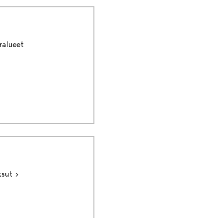
ralueet
ksut