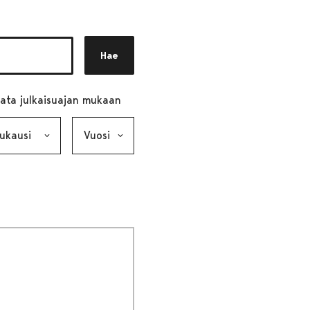
Hae
ata julkaisuajan mukaan
ausi, valinta lähettää lomakkeen
Vuosi, valinta lähettää lomakkeen