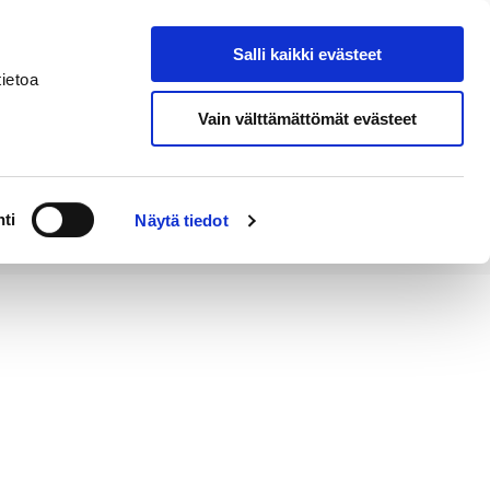
Salli kaikki evästeet
Tapahtumakalenteri
Hae sivustolta
ietoa
Vain välttämättömät evästeet
Työ ja
Kaupunki ja
rittäminen
hallinto
ti
Näytä tiedot