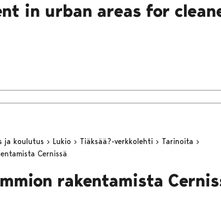
nt in urban areas for cleane
s ja koulutus
Lukio
Tiäksää?-verkkolehti
Tarinoita
ntamista Cernissä
mmion rakentamista Cernis