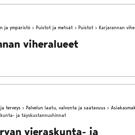
n ja ympäristö
Puistot ja metsät
Puistot
Karjarannan vihe
nnan viheralueet
 ja terveys
Palvelun laatu, valvonta ja saatavuus
Asiakasma
skunta- ja täyskustannushinnat
rvan vieraskunta- ja