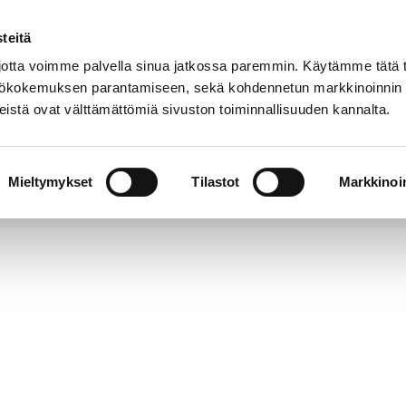
teitä
Puhelinluettelo
Anna palautetta
tta voimme palvella sinua jatkossa paremmin. Käytämme tätä t
yttökokemuksen parantamiseen, sekä kohdennetun markkinoinnin
istä ovat välttämättömiä sivuston toiminnallisuuden kannalta.
s ja
Vapaa-
Hyvinvointi
tus
aika
y
Mieltymykset
Tilastot
Markkinoin