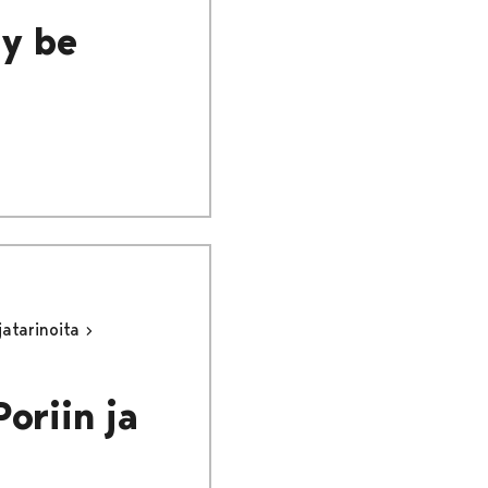
dy be
jatarinoita
oriin ja