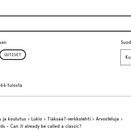
aan
Suod
Kuuk
UUTISET
164 tulosta
s ja koulutus
Lukio
Tiäksää?-verkkolehti
Arvosteluja
ds – Can it already be called a classic?