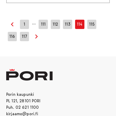
…
1
111
112
113
114
115
Edellinen sivu
116
117
Seuraava sivu
Porin kaupunki
PL 121, 28101 PORI
Puh. 02 621 1100
kirjaamo@pori.fi