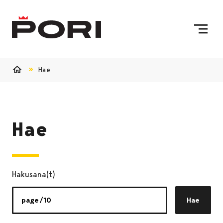
Siirry sisältöön
Etusivulle
Hae
Etusivu
Hae
Hakusana(t)
Hae