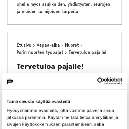
ohella myös asukkaiden, yhdistysten, seurojen
ja muiden toimijoiden tarpeita.
Etusivu
Vapaa-aika
Nuoret
Porin nuorten työpajat
Tervetuloa pajalle!
Tervetuloa pajalle!
Tämä sivusto käyttää evästeitä
Etusivu
Asuminen ja ympäristö
Hyödynnämme evästeitä, jotta voimme palvella sinua
Liikenne ja veneily
jatkossa paremmin. Käytämme tätä tietoa analytiikan ja
Liikenneväylien kunnossapito
sivujen käyttökokemuksen parantamiseen, sekä
Katujen päällystystyöt