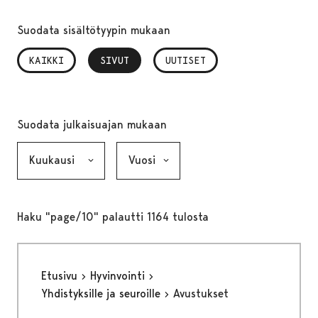
Suodata sisältötyypin mukaan
KAIKKI
SIVUT
, VALITTU
UUTISET
Suodata julkaisuajan mukaan
Kuukausi, valinta lähettää lomakkeen
Vuosi, valinta lähettää lomakkeen
Haku "page/10" palautti 1164 tulosta
Etusivu
Hyvinvointi
Yhdistyksille ja seuroille
Avustukset