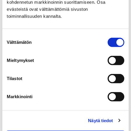
kohdennetun markkinoinnin suorittamiseen. Osa
evästeistä ovat välttämättömiä sivuston
Katujen päällystystyöt
toiminnallisuuden kannalta.
Suostumuksen
Välttämätön
valinta
Etusivu
Hyvinvointi
Mieltymykset
Yhdistyksille ja seuroille
Avustukset
Porin kaupungin hissiavustus
jälkiasennushissin rakentamiseen
Tilastot
Porin kaupungin
Markkinointi
hissiavustus
jälkiasennushissin
Näytä tiedot
rakentamiseen