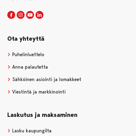
Porin kaupunki Facebookissa
Avautuu uudessa välilehdessä
Porin kaupunki Instagramissa
Avautuu uudessa välilehdessä
Porin kaupunki Youtubessa
Avautuu uudessa välilehdessä
Porin kaupunki LinkedInissa
Avautuu uudessa välilehdessä
Ota yhteyttä
Puhelinluettelo
Anna palautetta
Sähköinen asiointi ja lomakkeet
Viestintä ja markkinointi
Laskutus ja maksaminen
Lasku kaupungilta