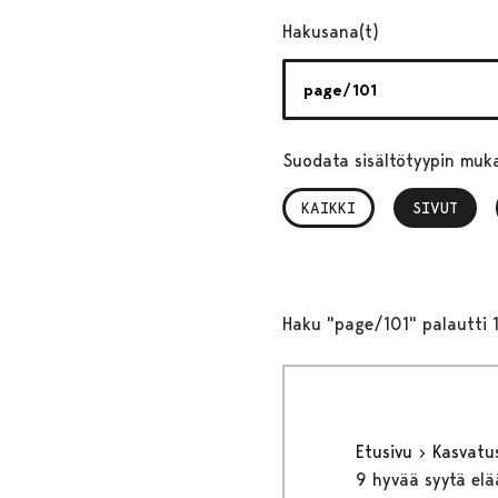
Hakusana(t)
Suodata sisältötyypin muk
KAIKKI
SIVUT
, VALITTU
Haku "page/101" palautti 1
Etusivu
Kasvatu
9 hyvää syytä elä