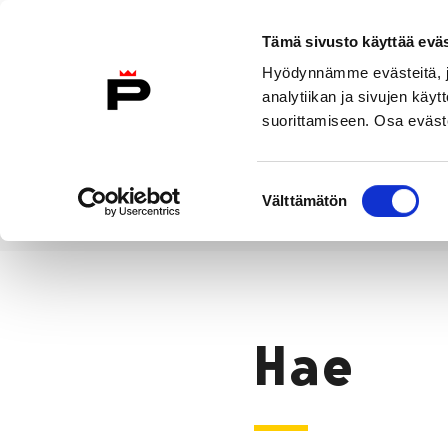
Siirry sisältöön
Tämä sivusto käyttää eväs
Suomeksi
Hyödynnämme evästeitä, jo
Etusivulle
analytiikan ja sivujen kä
suorittamiseen. Osa eväste
Asuminen ja
Kasvatu
ympäristö
koulu
Suostumuksen
Välttämätön
valinta
Hae
Etusivu
Hae