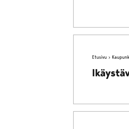
Etusivu
Kaupunki
Ikäystä