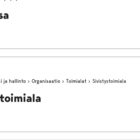
sa
 ja hallinto
Organisaatio
Toimialat
Sivistystoimiala
stoimiala