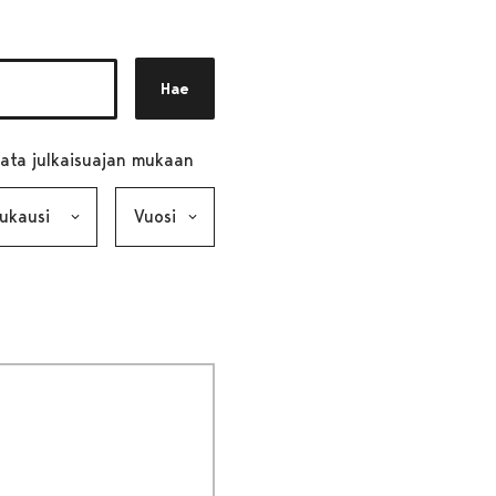
Hae
ata julkaisuajan mukaan
ausi, valinta lähettää lomakkeen
Vuosi, valinta lähettää lomakkeen