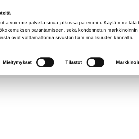
teitä
Puhelinluettelo
Anna palautetta
tta voimme palvella sinua jatkossa paremmin. Käytämme tätä t
yttökokemuksen parantamiseen, sekä kohdennetun markkinoinnin
istä ovat välttämättömiä sivuston toiminnallisuuden kannalta.
s ja
Vapaa-
Hyvinvointi
tus
aika
y
Mieltymykset
Tilastot
Markkinoin