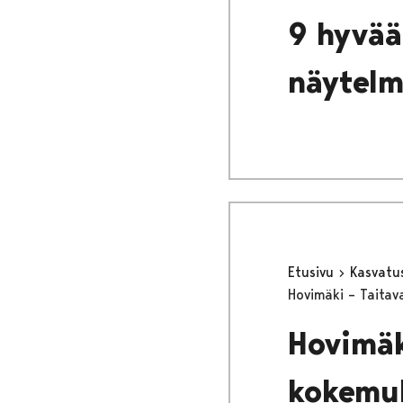
9 hyvää
näytel
Etusivu
Kasvatu
Hovimäki – Taita
Hovimäk
kokemu