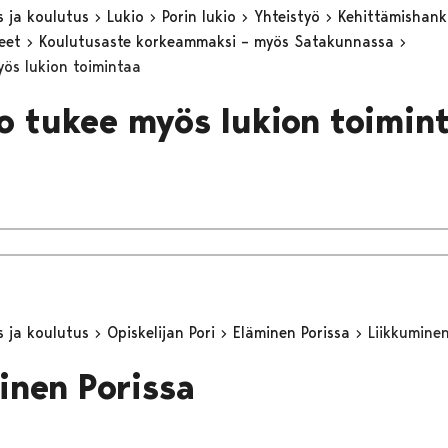
s ja koulutus
Lukio
Porin lukio
Yhteistyö
Kehittämishan
keet
Koulutusaste korkeammaksi – myös Satakunnassa
ös lukion toimintaa
 tukee myös lukion toimin
s ja koulutus
Opiskelijan Pori
Eläminen Porissa
Liikkuminen
inen Porissa