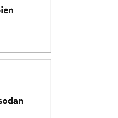
bien
 sodan