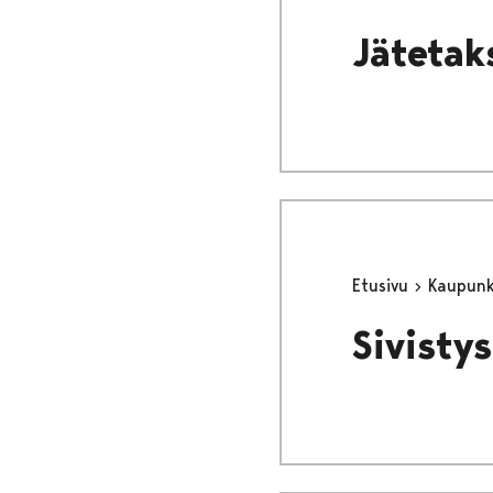
Jätetak
Etusivu
Kaupunki
Sivisty