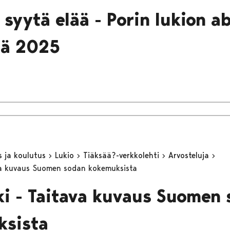
 syytä elää - Porin lukion a
mä 2025
s ja koulutus
Lukio
Tiäksää?-verkkolehti
Arvosteluja
va kuvaus Suomen sodan kokemuksista
i - Taitava kuvaus Suomen
ksista