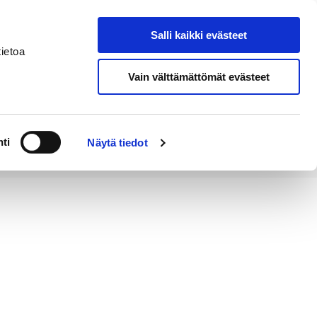
Salli kaikki evästeet
Tapahtumakalenteri
Hae sivustolta
ietoa
Vain välttämättömät evästeet
Työ ja
Kaupunki ja
rittäminen
hallinto
ti
Näytä tiedot