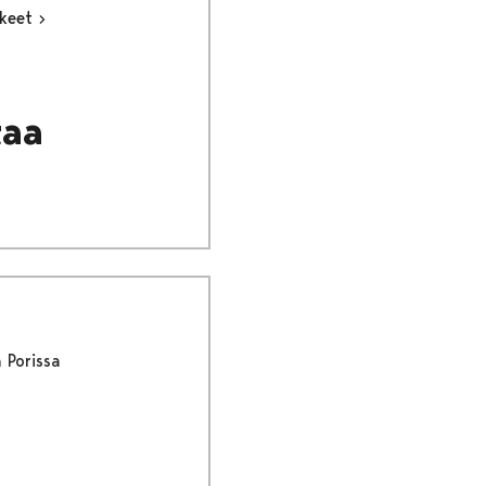
kkeet
taa
 Porissa