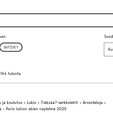
aan
Suod
Kuuk
UUTISET
164 tulosta
s ja koulutus
Lukio
Tiäksää?-verkkolehti
Arvosteluja
ä – Porin lukion abien näytelmä 2025