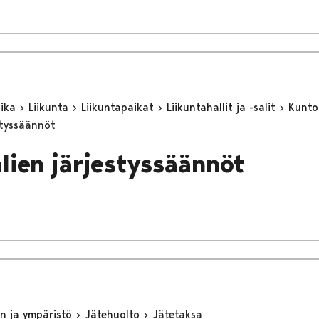
aika
Liikunta
Liikuntapaikat
Liikuntahallit ja -salit
Kunto
styssäännöt
lien järjestyssäännöt
n ja ympäristö
Jätehuolto
Jätetaksa