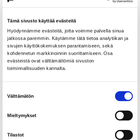
Etusivu
Kasvatus ja koulutus
Lukio
Porin lukio
Yhteistyö
Kehittämishankkeet
Tämä sivusto käyttää evästeitä
Päättyneet hankkeet
Priima
Hyödynnämme evästeitä, jotta voimme palvella sinua
Priima-päivä 25.8. Porissa
jatkossa paremmin. Käytämme tätä tietoa analytiikan ja
Priima-päivä 25.8. Porissa
sivujen käyttökokemuksen parantamiseen, sekä
kohdennetun markkinoinnin suorittamiseen. Osa
evästeistä ovat välttämättömiä sivuston
toiminnallisuuden kannalta.
Suostumuksen
Etusivu
Asuminen ja ympäristö
Välttämätön
valinta
Kaupunkikehitys
Kaupunkikeskusta
Liikenneverkkosuunnittelu
Mieltymykset
Liikenneverkkosuunnittelu
Tilastot
Porin keskustan liikenneverkkosuunnitelma on