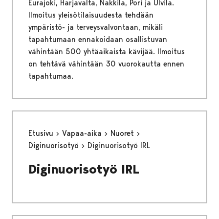
Eurajoki, Harjavalta, Nakkila, Pori ja Ulvila.
Ilmoitus yleisötilaisuudesta tehdään
ympäristö- ja terveysvalvontaan, mikäli
tapahtumaan ennakoidaan osallistuvan
vähintään 500 yhtäaikaista kävijää. Ilmoitus
on tehtävä vähintään 30 vuorokautta ennen
tapahtumaa.
Etusivu
Vapaa-aika
Nuoret
Diginuorisotyö
Diginuorisotyö IRL
Diginuorisotyö IRL