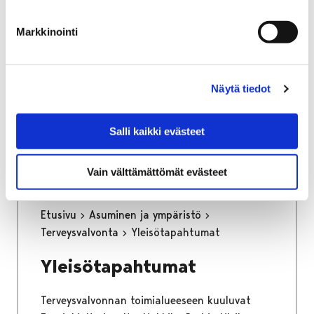
osa keskustan kehittämisen kärkihanketta.
Työssä määritetään kaikkien liikennemuotojen
Markkinointi
tavoiteverkot ja se tulee toimimaan pitkän
aikajänteen ohjenuorana katujen
tarkemmassa suunnittelussa.
Näytä tiedot
Kaupunginhallitus on hyväksynyt
liikenneverkkosuunnitelman loppuraportin
Salli kaikki evästeet
26.6.2023.
Vain välttämättömät evästeet
Etusivu
Asuminen ja ympäristö
Terveysvalvonta
Yleisötapahtumat
Yleisötapahtumat
Terveysvalvonnan toimialueeseen kuuluvat