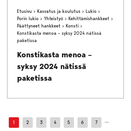
Etusivu
Kasvatus ja koulutus
Lukio
Porin lukio
Yhteistyö
Kehittämishankkeet
Päättyneet hankkeet
Konsti
Konstikasta menoa – syksy 2024 nätissä
paketissa
Konstikasta menoa –
syksy 2024 nätissä
paketissa
…
1
2
3
4
5
6
7