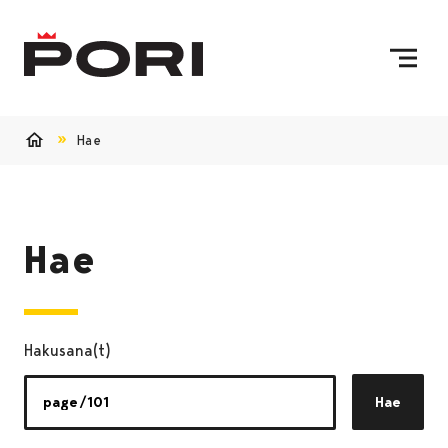
Siirry sisältöön
Etusivulle
Hae
Etusivu
Hae
Hakusana(t)
Hae