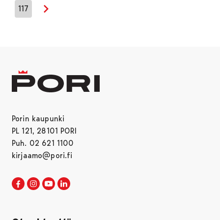
117
Seuraava sivu
Porin kaupunki
PL 121, 28101 PORI
Puh. 02 621 1100
kirjaamo@pori.fi
Porin kaupunki Facebookissa
Avautuu uudessa välilehdessä
Porin kaupunki Instagramissa
Avautuu uudessa välilehdessä
Porin kaupunki Youtubessa
Avautuu uudessa välilehdessä
Porin kaupunki LinkedInissa
Avautuu uudessa välilehdessä