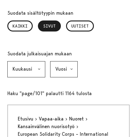
Suodata sisältötyypin mukaan
KAIKKI
SIVUT
, VALITTU
UUTISET
Suodata julkaisuajan mukaan
Kuukausi, valinta lähettää lomakkeen
Vuosi, valinta lähettää lomakkeen
Haku "page/101" palautti 1164 tulosta
Etusivu
Vapaa-aika
Nuoret
Kansainvälinen nuorisotyö
European Solidarity Corps – International