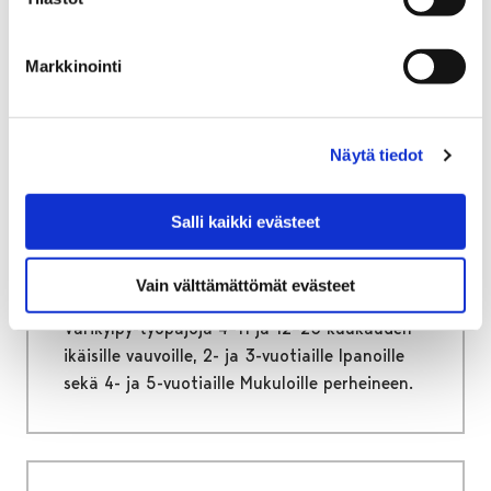
Markkinointi
Etusivu
Vapaa-aika
Kulttuuri
Lastenkulttuurikeskus Kruunupää
Vauvojen värikylpy®
Työpajat ja ilmoittautuminen
Näytä tiedot
Työpajat ja
Salli kaikki evästeet
ilmoittautuminen
Vain välttämättömät evästeet
Lastenkulttuurikeskus Kruunupää järjestää
Värikylpy-työpajoja 4–11 ja 12–23 kuukauden
ikäisille vauvoille, 2- ja 3-vuotiaille Ipanoille
sekä 4- ja 5-vuotiaille Mukuloille perheineen.