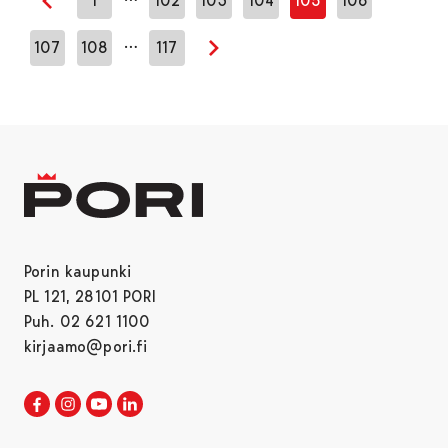
1
102
103
104
105
106
Edellinen sivu
…
107
108
117
Seuraava sivu
Porin kaupunki
PL 121, 28101 PORI
Puh. 02 621 1100
kirjaamo@pori.fi
Porin kaupunki Facebookissa
Avautuu uudessa välilehdessä
Porin kaupunki Instagramissa
Avautuu uudessa välilehdessä
Porin kaupunki Youtubessa
Avautuu uudessa välilehdessä
Porin kaupunki LinkedInissa
Avautuu uudessa välilehdessä