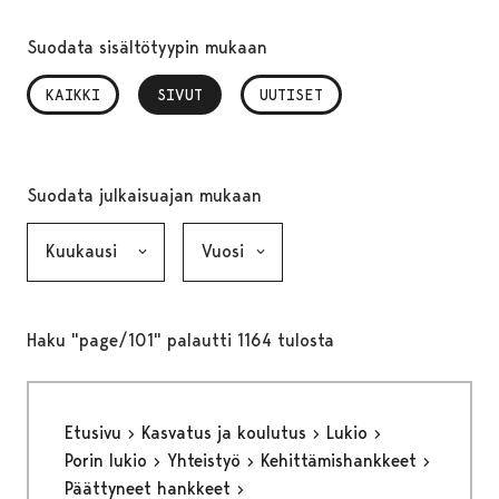
Suodata sisältötyypin mukaan
KAIKKI
SIVUT
, VALITTU
UUTISET
Suodata julkaisuajan mukaan
Kuukausi, valinta lähettää lomakkeen
Vuosi, valinta lähettää lomakkeen
Haku "page/101" palautti 1164 tulosta
Etusivu
Kasvatus ja koulutus
Lukio
Porin lukio
Yhteistyö
Kehittämishankkeet
Päättyneet hankkeet