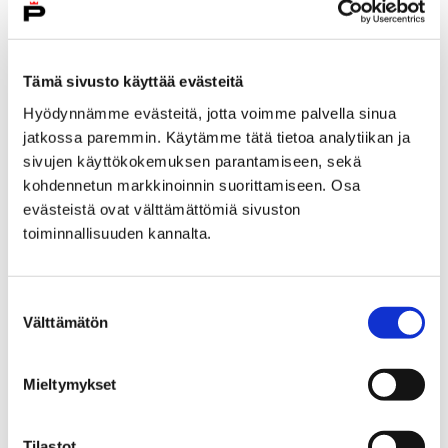
Etusivu
Kaupunki ja hallinto
Tämä sivusto käyttää evästeitä
Päätöksenteko
Osallistu ja vaikuta
Kuntalaisaloite
Hyödynnämme evästeitä, jotta voimme palvella sinua
jatkossa paremmin. Käytämme tätä tietoa analytiikan ja
Kuntalaisaloite
sivujen käyttökokemuksen parantamiseen, sekä
kohdennetun markkinoinnin suorittamiseen. Osa
evästeistä ovat välttämättömiä sivuston
toiminnallisuuden kannalta.
Etusivu
Vapaa-aika
Liikunta
Suostumuksen
Ohjattu liikunta
Lavian ohjatut ryhmät
Välttämätön
valinta
Lavian ohjatut ryhmät
Mieltymykset
Tilastot