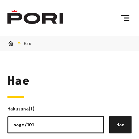
Siirry sisältöön
Etusivulle
Hae
Etusivu
Hae
Hakusana(t)
Hae