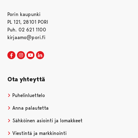
Porin kaupunki
PL 121, 28101 PORI
Puh. 02 621 1100
kirjaamo@pori.fi
Porin kaupunki Facebookissa
Avautuu uudessa välilehdessä
Porin kaupunki Instagramissa
Avautuu uudessa välilehdessä
Porin kaupunki Youtubessa
Avautuu uudessa välilehdessä
Porin kaupunki LinkedInissa
Avautuu uudessa välilehdessä
Ota yhteyttä
Puhelinluettelo
Anna palautetta
Sähköinen asiointi ja lomakkeet
Viestintä ja markkinointi