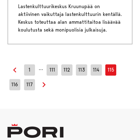
Lastenkulttuurikeskus Kruunupää on
aktiivinen vaikuttaja lastenkulttuurin kentällä.
Keskus toteuttaa alan ammattitaitoa lisäävää
koulutusta sekä monipuolisia julkaisuja.
…
1
111
112
113
114
115
Edellinen sivu
116
117
Seuraava sivu