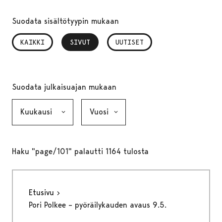
Suodata sisältötyypin mukaan
KAIKKI
SIVUT
, VALITTU
UUTISET
Suodata julkaisuajan mukaan
Kuukausi, valinta lähettää lomakkeen
Vuosi, valinta lähettää lomakkeen
Haku "page/101" palautti 1164 tulosta
Etusivu
Pori Polkee – pyöräilykauden avaus 9.5.