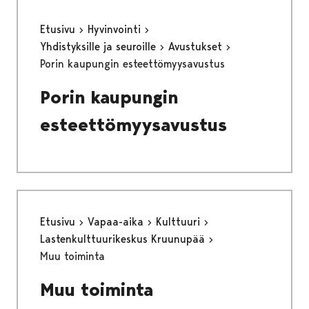
Etusivu
Hyvinvointi
Yhdistyksille ja seuroille
Avustukset
Porin kaupungin esteettömyysavustus
Porin kaupungin
esteettömyysavustus
Etusivu
Vapaa-aika
Kulttuuri
Lastenkulttuurikeskus Kruunupää
Muu toiminta
Muu toiminta