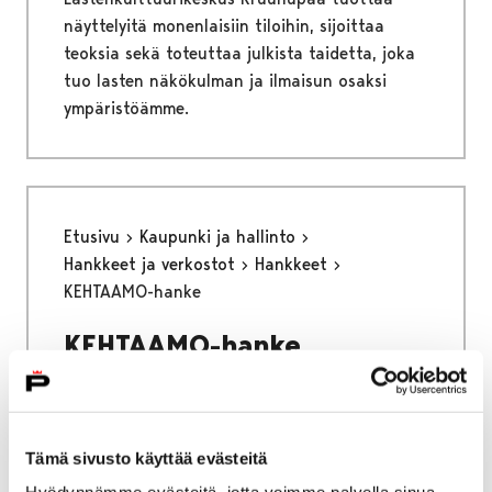
näyttelyitä monenlaisiin tiloihin, sijoittaa
teoksia sekä toteuttaa julkista taidetta, joka
tuo lasten näkökulman ja ilmaisun osaksi
ympäristöämme.
Etusivu
Kaupunki ja hallinto
Hankkeet ja verkostot
Hankkeet
KEHTAAMO-hanke
KEHTAAMO-hanke
Katuväkivallan ehkäisyä turvallisten aikuisten
avulla monitoimijaisesti
Tämä sivusto käyttää evästeitä