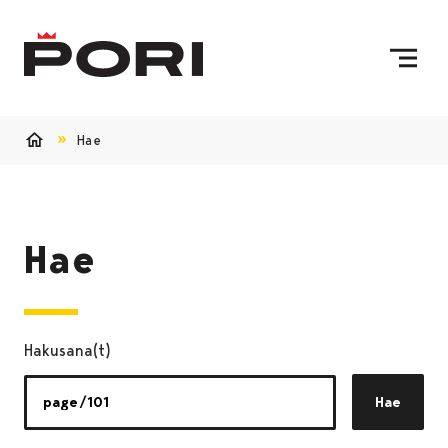
Siirry sisältöön
Etusivulle
Hae
Etusivu
Hae
Hakusana(t)
Hae