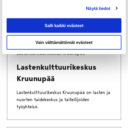
järjestämästä lasten ja nuorten
Näytä tiedot
lomatoiminnasta.
Salli kaikki evästeet
Vain välttämättömät evästeet
Etusivu
Vapaa-aika
Kulttuuri
Lastenkulttuurikeskus Kruunupää
Lastenkulttuurikeskus
Kruunupää
Lastenkulttuurikeskus Kruunupää on lasten ja
nuorten taidekeskus ja taiteilijoiden
työyhteisö.