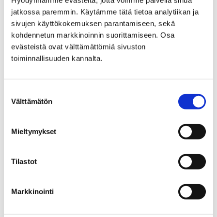
Hyödynnämme evästeitä, jotta voimme palvella sinua
jatkossa paremmin. Käytämme tätä tietoa analytiikan ja
sivujen käyttökokemuksen parantamiseen, sekä
Etusivu
Kaupunki ja hallinto
kohdennetun markkinoinnin suorittamiseen. Osa
Hankkeet ja verkostot
Hankkeet
evästeistä ovat välttämättömiä sivuston
Maahanmuuttajien neuvontapiste
toiminnallisuuden kannalta.
Tietopaketti maahanmuuttajille
Opiskelu Porissa
Suostumuksen
Opiskelu Porissa
Välttämätön
valinta
Mieltymykset
Tilastot
Etusivu
Vapaa-aika
Nuoret
Lomatoiminta
Lomatoiminta
Markkinointi
Tältä sivulta löydät tietoa Porin kaupungin