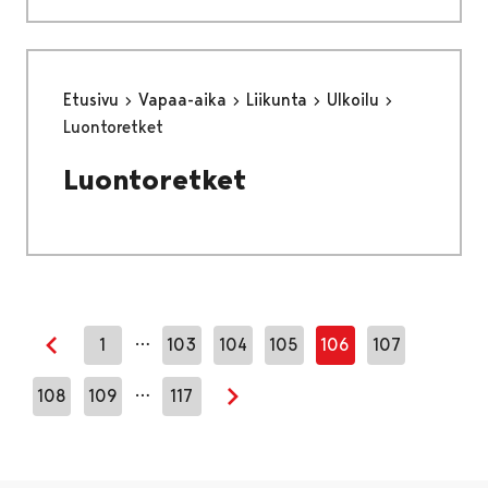
Etusivu
Vapaa-aika
Liikunta
Ulkoilu
Luontoretket
Luontoretket
…
1
103
104
105
106
107
Edellinen sivu
…
108
109
117
Seuraava sivu