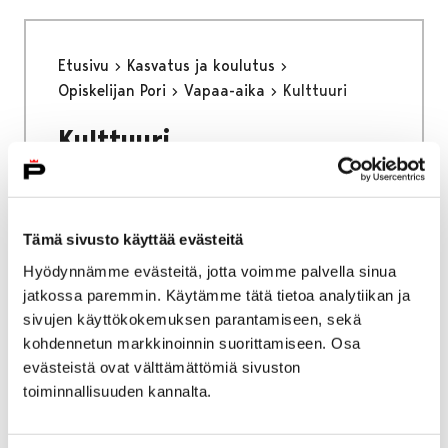
Etusivu
Kasvatus ja koulutus
Opiskelijan Pori
Vapaa-aika
Kulttuuri
Kulttuuri
Tämä sivusto käyttää evästeitä
Hyödynnämme evästeitä, jotta voimme palvella sinua
Etusivu
Kasvatus ja koulutus
Lukio
jatkossa paremmin. Käytämme tätä tietoa analytiikan ja
Porin lukio
Yhteistyö
Kehittämishankkeet
sivujen käyttökokemuksen parantamiseen, sekä
Päättyneet hankkeet
Priima
kohdennetun markkinoinnin suorittamiseen. Osa
Katsaus kevääseen 2024
evästeistä ovat välttämättömiä sivuston
toiminnallisuuden kannalta.
Katsaus kevääseen 2024