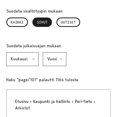
Suodata sisältötyypin mukaan
KAIKKI
SIVUT
, VALITTU
UUTISET
Suodata julkaisuajan mukaan
Kuukausi, valinta lähettää lomakkeen
Vuosi, valinta lähettää lomakkeen
Haku "page/101" palautti 1164 tulosta
Etusivu
Kaupunki ja hallinto
Pori-tieto
Arkistot