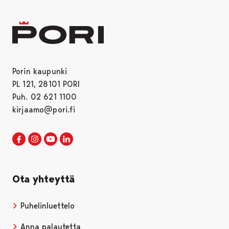
Porin kaupunki
PL 121, 28101 PORI
Puh. 02 621 1100
kirjaamo@pori.fi
Porin kaupunki Facebookissa
Avautuu uudessa välilehdessä
Porin kaupunki Instagramissa
Avautuu uudessa välilehdessä
Porin kaupunki Youtubessa
Avautuu uudessa välilehdessä
Porin kaupunki LinkedInissa
Avautuu uudessa välilehdessä
Ota yhteyttä
Puhelinluettelo
Anna palautetta