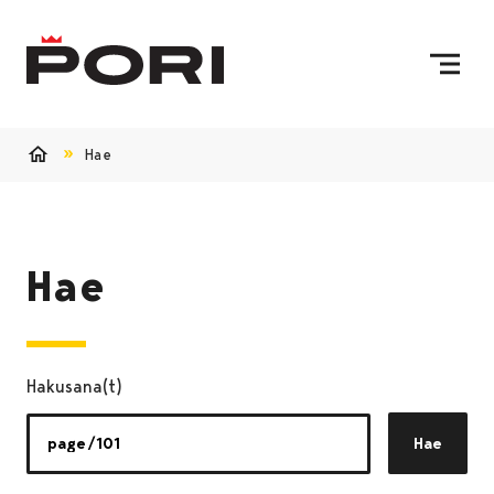
Siirry sisältöön
Etusivulle
Hae
Etusivu
Hae
Hakusana(t)
Hae