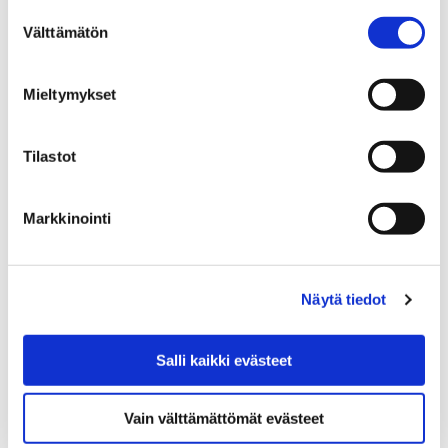
Suostumuksen
Välttämätön
valinta
Mieltymykset
Etusivu
Vapaa-aika
Kulttuuri
Kulttuuritalo Annis
Toimijat
Tilastot
Toimijat
Markkinointi
Näytä tiedot
Etusivu
Vapaa-aika
Liikunta
Liikuntapaikat
Uimahallit ja -rannat
Keskustan uimahalli
Salli kaikki evästeet
Keskustan uimahalli
Vain välttämättömät evästeet