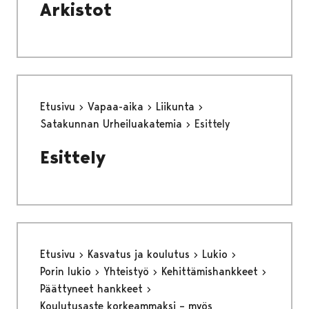
Arkistot
Etusivu
Vapaa-aika
Liikunta
Satakunnan Urheiluakatemia
Esittely
Esittely
Etusivu
Kasvatus ja koulutus
Lukio
Porin lukio
Yhteistyö
Kehittämishankkeet
Päättyneet hankkeet
Koulutusaste korkeammaksi – myös