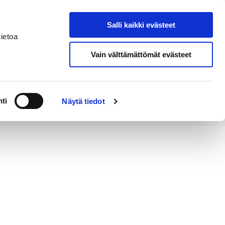
Salli kaikki evästeet
Tapahtumakalenteri
Hae sivustolta
ietoa
Vain välttämättömät evästeet
Työ ja
Kaupunki ja
rittäminen
hallinto
ti
Näytä tiedot