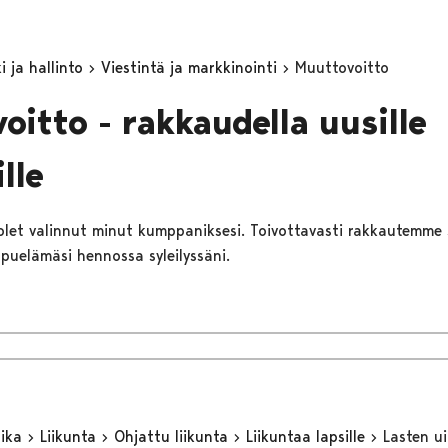
 ja hallinto
Viestintä ja markkinointi
Muuttovoitto
oitto - rakkaudella uusille
ille
 olet valinnut minut kumppaniksesi. Toivottavasti rakkautemme 
ppuelämäsi hennossa syleilyssäni.
aika
Liikunta
Ohjattu liikunta
Liikuntaa lapsille
Lasten u