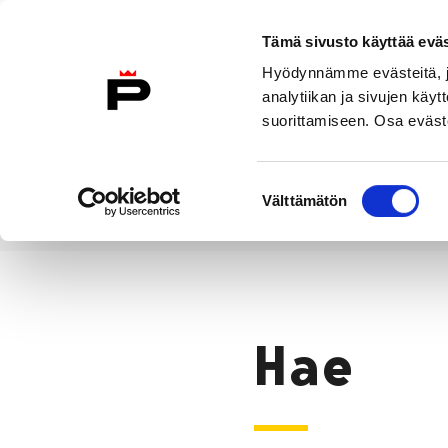
Siirry sisältöön
Tämä sivusto käyttää eväs
Suomeksi
Hyödynnämme evästeitä, jo
Etusivulle
analytiikan ja sivujen kä
suorittamiseen. Osa eväste
Asuminen ja
Kasvatu
ympäristö
koulu
Suostumuksen
Välttämätön
valinta
Hae
Etusivu
Hae