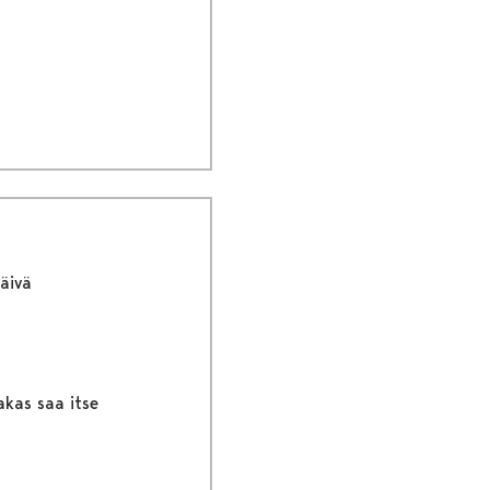
äivä
akas saa itse