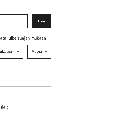
Hae
ata julkaisuajan mukaan
ausi, valinta lähettää lomakkeen
Vuosi, valinta lähettää lomakkeen
ksia