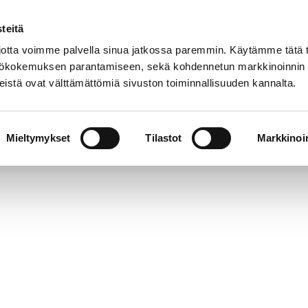
teitä
Puhelinluettelo
Anna palautetta
tta voimme palvella sinua jatkossa paremmin. Käytämme tätä t
yttökokemuksen parantamiseen, sekä kohdennetun markkinoinnin
istä ovat välttämättömiä sivuston toiminnallisuuden kannalta.
s ja
Vapaa-
Hyvinvointi
tus
aika
y
Mieltymykset
Tilastot
Markkinoin