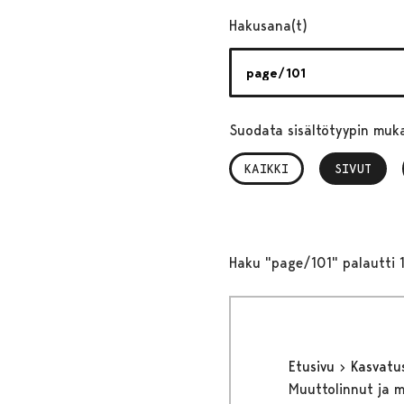
Hakusana(t)
Suodata sisältötyypin muk
KAIKKI
SIVUT
, VALITTU
Haku "page/101" palautti 1
Etusivu
Kasvatu
Muuttolinnut ja 