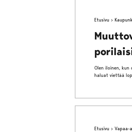
Etusivu
Kaupunki
Muuttov
porilais
Olen iloinen, kun
haluat viettää lo
Etusivu
Vapaa-