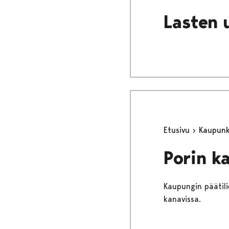
Lasten 
Etusivu
Kaupunki
Porin k
Kaupungin päätilie
kanavissa.