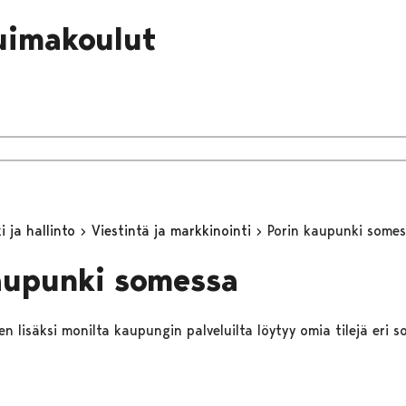
uimakoulut
 ja hallinto
Viestintä ja markkinointi
Porin kaupunki some
aupunki somessa
n lisäksi monilta kaupungin palveluilta löytyy omia tilejä eri s