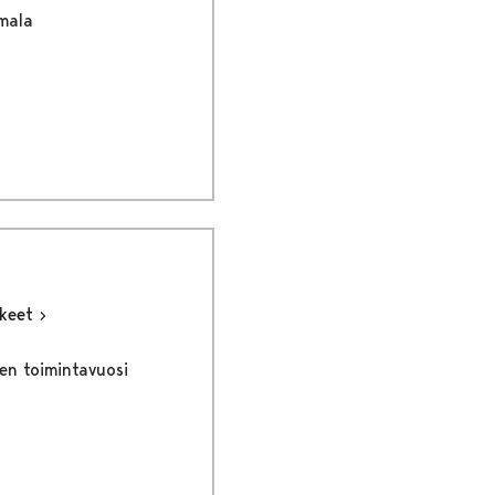
mala
kkeet
en toimintavuosi