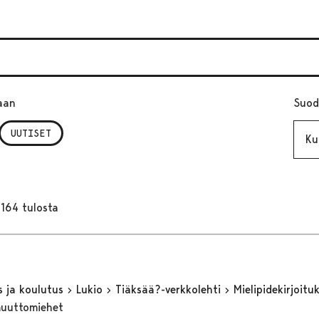
aan
Suod
Kuuk
UUTISET
164 tulosta
s ja koulutus
Lukio
Tiäksää?-verkkolehti
Mielipidekirjoitu
muuttomiehet