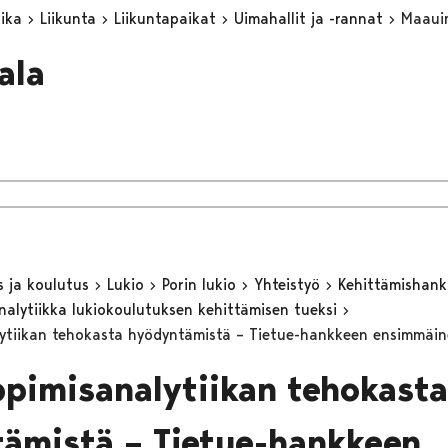
aika
Liikunta
Liikuntapaikat
Uimahallit ja -rannat
Maaui
ala
s ja koulutus
Lukio
Porin lukio
Yhteistyö
Kehittämishan
nalytiikka lukiokoulutuksen kehittämisen tueksi
ytiikan tehokasta hyödyntämistä – Tietue-hankkeen ensimmäin
ppimisanalytiikan tehokasta
ämistä – Tietue-hankkeen