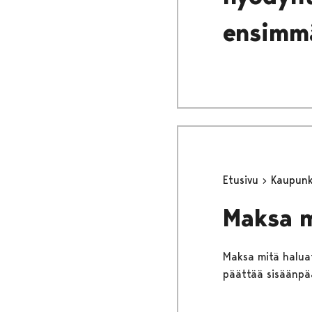
ensimmä
Etusivu
Kaupunki
Maksa m
Maksa mitä haluat
päättää sisäänpä