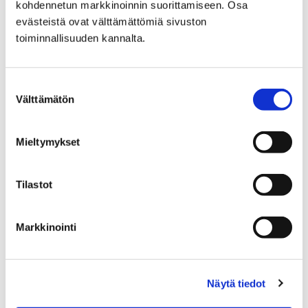
kohdennetun markkinoinnin suorittamiseen. Osa
evästeistä ovat välttämättömiä sivuston
Katujen päällystystyöt
toiminnallisuuden kannalta.
Suostumuksen
Välttämätön
valinta
Etusivu
Hyvinvointi
Mieltymykset
Yhdistyksille ja seuroille
Avustukset
Porin kaupungin hissiavustus
jälkiasennushissin rakentamiseen
Tilastot
Porin kaupungin
Markkinointi
hissiavustus
jälkiasennushissin
Näytä tiedot
rakentamiseen