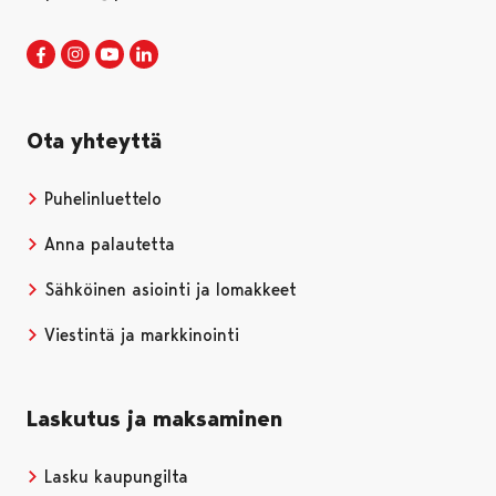
Porin kaupunki Facebookissa
Avautuu uudessa välilehdessä
Porin kaupunki Instagramissa
Avautuu uudessa välilehdessä
Porin kaupunki Youtubessa
Avautuu uudessa välilehdessä
Porin kaupunki LinkedInissa
Avautuu uudessa välilehdessä
Ota yhteyttä
Puhelinluettelo
Anna palautetta
Sähköinen asiointi ja lomakkeet
Viestintä ja markkinointi
Laskutus ja maksaminen
Lasku kaupungilta