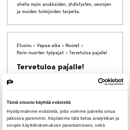
ohella myös asukkaiden, yhdistysten, seurojen
ja muiden toimijoiden tarpeita.
Etusivu
Vapaa-aika
Nuoret
Porin nuorten työpajat
Tervetuloa pajalle!
Tervetuloa pajalle!
Tämä sivusto käyttää evästeitä
Etusivu
Asuminen ja ympäristö
Hyödynnämme evästeitä, jotta voimme palvella sinua
Liikenne ja veneily
jatkossa paremmin. Käytämme tätä tietoa analytiikan ja
Liikenneväylien kunnossapito
sivujen käyttökokemuksen parantamiseen, sekä
Katujen päällystystyöt