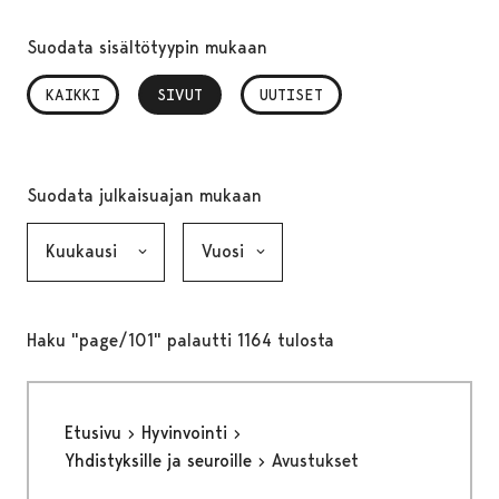
Suodata sisältötyypin mukaan
KAIKKI
SIVUT
, VALITTU
UUTISET
Suodata julkaisuajan mukaan
Kuukausi, valinta lähettää lomakkeen
Vuosi, valinta lähettää lomakkeen
Haku "page/101" palautti 1164 tulosta
Etusivu
Hyvinvointi
Yhdistyksille ja seuroille
Avustukset