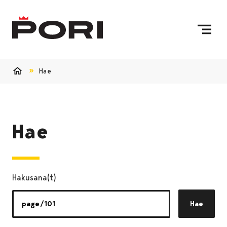
Siirry sisältöön
Etusivulle
Hae
Etusivu
Hae
Hakusana(t)
Hae