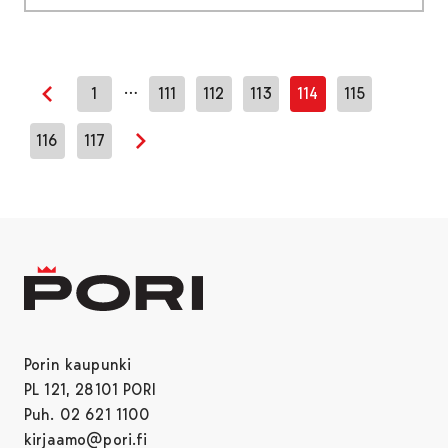
…
1
111
112
113
114
115
Edellinen sivu
116
117
Seuraava sivu
Porin kaupunki
PL 121, 28101 PORI
Puh. 02 621 1100
kirjaamo@pori.fi