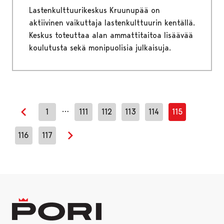
Lastenkulttuurikeskus Kruunupää on
aktiivinen vaikuttaja lastenkulttuurin kentällä.
Keskus toteuttaa alan ammattitaitoa lisäävää
koulutusta sekä monipuolisia julkaisuja.
…
1
111
112
113
114
115
Edellinen sivu
116
117
Seuraava sivu