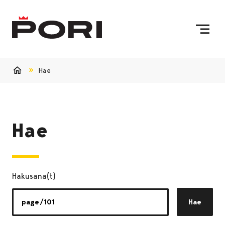
Siirry sisältöön
Etusivulle
Hae
Etusivu
Hae
Hakusana(t)
Hae