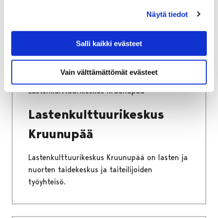
järjestämästä lasten ja nuorten
Näytä tiedot
lomatoiminnasta.
Salli kaikki evästeet
Vain välttämättömät evästeet
Etusivu
Vapaa-aika
Kulttuuri
Lastenkulttuurikeskus Kruunupää
Lastenkulttuurikeskus
Kruunupää
Lastenkulttuurikeskus Kruunupää on lasten ja
nuorten taidekeskus ja taiteilijoiden
työyhteisö.