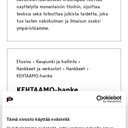
näyttelyitä monenlaisiin tiloihin, sijoittaa
teoksia sekä toteuttaa julkista taidetta, joka
tuo lasten näkökulman ja ilmaisun osaksi
ympäristöämme.
Etusivu
Kaupunki ja hallinto
Hankkeet ja verkostot
Hankkeet
KEHTAAMO-hanke
KEHTAAMO-hanke
Katuväkivallan ehkäisyä turvallisten aikuisten
avulla monitoimijaisesti
Tämä sivusto käyttää evästeitä