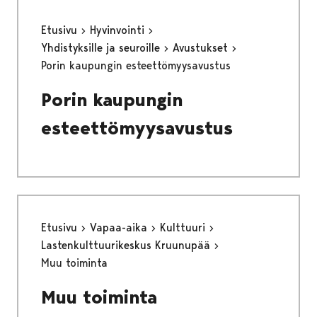
Etusivu
Hyvinvointi
Yhdistyksille ja seuroille
Avustukset
Porin kaupungin esteettömyysavustus
Porin kaupungin
esteettömyysavustus
Etusivu
Vapaa-aika
Kulttuuri
Lastenkulttuurikeskus Kruunupää
Muu toiminta
Muu toiminta