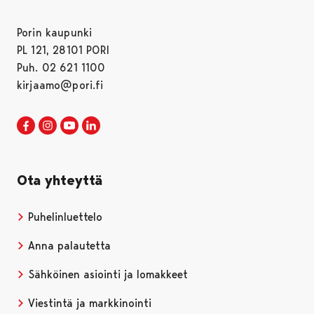
Porin kaupunki
PL 121, 28101 PORI
Puh. 02 621 1100
kirjaamo@pori.fi
Porin kaupunki Facebookissa
Avautuu uudessa välilehdessä
Porin kaupunki Instagramissa
Avautuu uudessa välilehdessä
Porin kaupunki Youtubessa
Avautuu uudessa välilehdessä
Porin kaupunki LinkedInissa
Avautuu uudessa välilehdessä
Ota yhteyttä
Puhelinluettelo
Anna palautetta
Sähköinen asiointi ja lomakkeet
Viestintä ja markkinointi