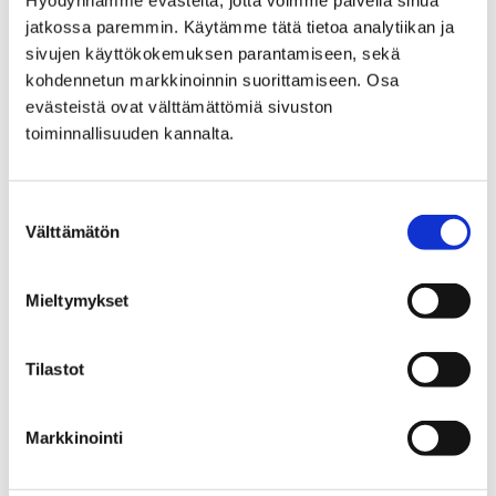
Hyödynnämme evästeitä, jotta voimme palvella sinua
jatkossa paremmin. Käytämme tätä tietoa analytiikan ja
sivujen käyttökokemuksen parantamiseen, sekä
Etusivu
Kaupunki ja hallinto
kohdennetun markkinoinnin suorittamiseen. Osa
Hankkeet ja verkostot
Hankkeet
evästeistä ovat välttämättömiä sivuston
Maahanmuuttajien neuvontapiste
toiminnallisuuden kannalta.
Tietopaketti maahanmuuttajille
Opiskelu Porissa
Suostumuksen
Opiskelu Porissa
Välttämätön
valinta
Mieltymykset
Tilastot
Etusivu
Vapaa-aika
Nuoret
Lomatoiminta
Lomatoiminta
Markkinointi
Tältä sivulta löydät tietoa Porin kaupungin