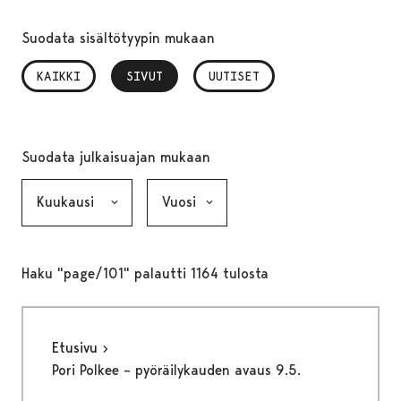
Suodata sisältötyypin mukaan
KAIKKI
SIVUT
, VALITTU
UUTISET
Suodata julkaisuajan mukaan
Kuukausi, valinta lähettää lomakkeen
Vuosi, valinta lähettää lomakkeen
Haku "page/101" palautti 1164 tulosta
Etusivu
Pori Polkee – pyöräilykauden avaus 9.5.