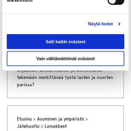
Etusivu
Vapaa-aika
Nuoret
Harrastamisen Porin malli
Ohjaajana Porin mallissa
Näytä tiedot
Ohjaajana Porin mallissa
Salli kaikki evästeet
Harrastamisen Porin malli tarjoaa ilmaisia ja
mielekkäitä harrastusmahdollisuuksia
Vain välttämättömät evästeet
porilaisille lapsille ja nuorille. Oletko sinä
ohjauksen ammattilainen ja kiinnostunut
tekemään merkittävää työtä lasten ja nuorten
parissa?
Etusivu
Asuminen ja ympäristö
Jätehuolto
Lomakkeet