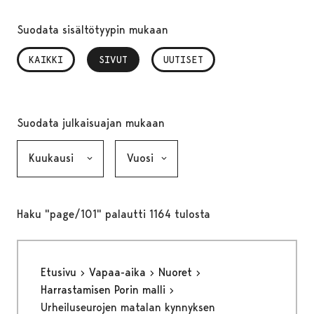
Suodata sisältötyypin mukaan
KAIKKI
SIVUT
, VALITTU
UUTISET
Suodata julkaisuajan mukaan
Kuukausi, valinta lähettää lomakkeen
Vuosi, valinta lähettää lomakkeen
Haku "page/101" palautti 1164 tulosta
Etusivu
Vapaa-aika
Nuoret
Harrastamisen Porin malli
Urheiluseurojen matalan kynnyksen