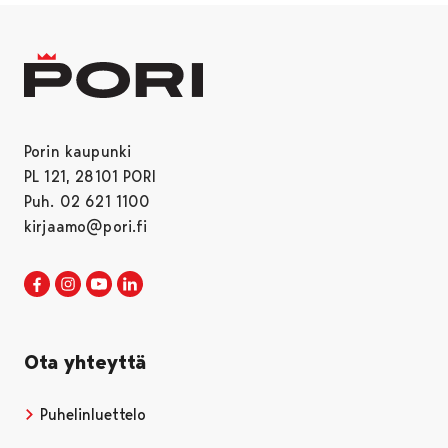
Porin kaupunki
PL 121, 28101 PORI
Puh. 02 621 1100
kirjaamo@pori.fi
Porin kaupunki Facebookissa
Avautuu uudessa välilehdessä
Porin kaupunki Instagramissa
Avautuu uudessa välilehdessä
Porin kaupunki Youtubessa
Avautuu uudessa välilehdessä
Porin kaupunki LinkedInissa
Avautuu uudessa välilehdessä
Ota yhteyttä
Puhelinluettelo