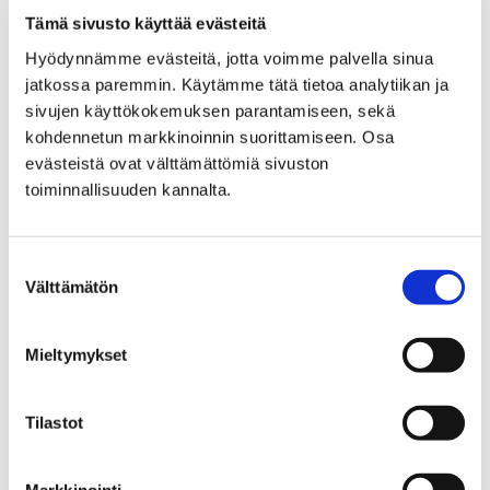
Tämä sivusto käyttää evästeitä
Porin Vesi, liikelaitos
Yhteystiedot
Hyödynnämme evästeitä, jotta voimme palvella sinua
Yhteystiedot
jatkossa paremmin. Käytämme tätä tietoa analytiikan ja
sivujen käyttökokemuksen parantamiseen, sekä
kohdennetun markkinoinnin suorittamiseen. Osa
evästeistä ovat välttämättömiä sivuston
toiminnallisuuden kannalta.
Etusivu
Asuminen ja ympäristö
Turvallisuus ja varautuminen
Suostumuksen
Välttämätön
valinta
Turvallisuus ja
varautuminen
Mieltymykset
Tilastot
Markkinointi