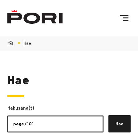
Siirry sisältöön
Etusivulle
Hae
Etusivu
Hae
Hakusana(t)
Hae