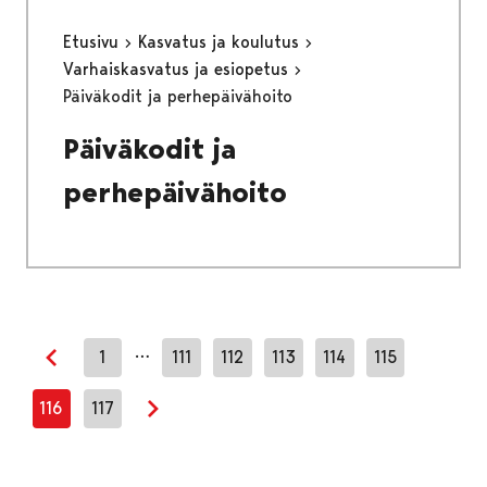
Etusivu
Kasvatus ja koulutus
Varhaiskasvatus ja esiopetus
Päiväkodit ja perhepäivähoito
Päiväkodit ja
perhepäivähoito
…
1
111
112
113
114
115
Edellinen sivu
116
117
Seuraava sivu