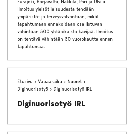
Eurajoki, Harjavalta, Nakkila, Pori ja Ulvila.
Ilmoitus yleisötilaisuudesta tehdään
ympäristö- ja terveysvalvontaan, mikäli
tapahtumaan ennakoidaan osallistuvan
vähintään 500 yhtäaikaista kävijää. Ilmoitus
on tehtävä vähintään 30 vuorokautta ennen
tapahtumaa.
Etusivu
Vapaa-aika
Nuoret
Diginuorisotyö
Diginuorisotyö IRL
Diginuorisotyö IRL