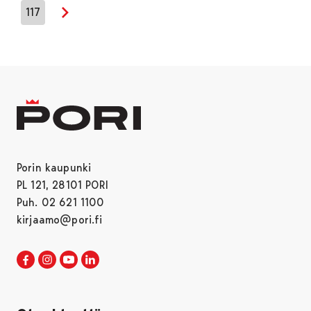
117
Seuraava sivu
Porin kaupunki
PL 121, 28101 PORI
Puh. 02 621 1100
kirjaamo@pori.fi
Porin kaupunki Facebookissa
Avautuu uudessa välilehdessä
Porin kaupunki Instagramissa
Avautuu uudessa välilehdessä
Porin kaupunki Youtubessa
Avautuu uudessa välilehdessä
Porin kaupunki LinkedInissa
Avautuu uudessa välilehdessä