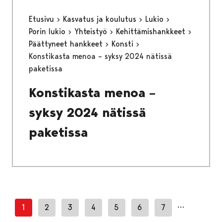
Etusivu
Kasvatus ja koulutus
Lukio
Porin lukio
Yhteistyö
Kehittämishankkeet
Päättyneet hankkeet
Konsti
Konstikasta menoa – syksy 2024 nätissä
paketissa
Konstikasta menoa –
syksy 2024 nätissä
paketissa
…
1
2
3
4
5
6
7