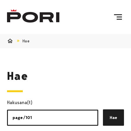
Siirry sisältöön
Etusivulle
Hae
Etusivu
Hae
Hakusana(t)
Hae