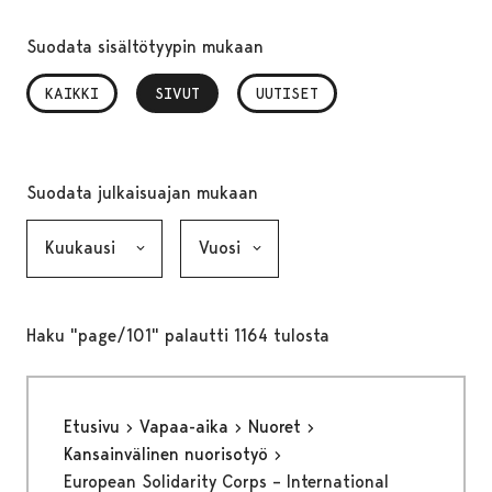
Suodata sisältötyypin mukaan
KAIKKI
SIVUT
, VALITTU
UUTISET
Suodata julkaisuajan mukaan
Kuukausi, valinta lähettää lomakkeen
Vuosi, valinta lähettää lomakkeen
Haku "page/101" palautti 1164 tulosta
Etusivu
Vapaa-aika
Nuoret
Kansainvälinen nuorisotyö
European Solidarity Corps – International