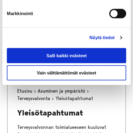
osa keskustan kehittämisen kärkihanketta.
Työssä määritetään kaikkien liikennemuotojen
Markkinointi
tavoiteverkot ja se tulee toimimaan pitkän
aikajänteen ohjenuorana katujen
tarkemmassa suunnittelussa.
Näytä tiedot
Kaupunginhallitus on hyväksynyt
liikenneverkkosuunnitelman loppuraportin
Salli kaikki evästeet
26.6.2023.
Vain välttämättömät evästeet
Etusivu
Asuminen ja ympäristö
Terveysvalvonta
Yleisötapahtumat
Yleisötapahtumat
Terveysvalvonnan toimialueeseen kuuluvat