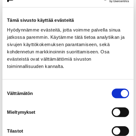
Etusivu
Kasvatus ja koulutus
Lukio
Porin lukio
Yhteistyö
Kehittämishankkeet
Tämä sivusto käyttää evästeitä
Päättyneet hankkeet
Priima
Hyödynnämme evästeitä, jotta voimme palvella sinua
Priima-päivä 25.8. Porissa
jatkossa paremmin. Käytämme tätä tietoa analytiikan ja
Priima-päivä 25.8. Porissa
sivujen käyttökokemuksen parantamiseen, sekä
kohdennetun markkinoinnin suorittamiseen. Osa
evästeistä ovat välttämättömiä sivuston
toiminnallisuuden kannalta.
Suostumuksen
Etusivu
Asuminen ja ympäristö
Välttämätön
valinta
Kaupunkikehitys
Kaupunkikeskusta
Liikenneverkkosuunnittelu
Mieltymykset
Liikenneverkkosuunnittelu
Tilastot
Porin keskustan liikenneverkkosuunnitelma on