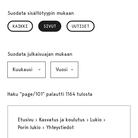
Suodata sisältötyypin mukaan
KAIKKI
SIVUT
, VALITTU
UUTISET
Suodata julkaisuajan mukaan
Kuukausi, valinta lähettää lomakkeen
Vuosi, valinta lähettää lomakkeen
Haku "page/101" palautti 1164 tulosta
Etusivu
Kasvatus ja koulutus
Lukio
Porin lukio
Yhteystiedot