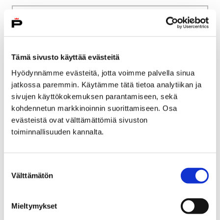
Etusivu
Kasvatus ja koulutus
Lukio
Tiäksää?-verkkolehti
Henkilökuvia
Historiaa neljällä vuosikymmenellä
Tämä sivusto käyttää evästeitä
Hyödynnämme evästeitä, jotta voimme palvella sinua
Historiaa neljällä
jatkossa paremmin. Käytämme tätä tietoa analytiikan ja
vuosikymmenellä
sivujen käyttökokemuksen parantamiseen, sekä
kohdennetun markkinoinnin suorittamiseen. Osa
evästeistä ovat välttämättömiä sivuston
toiminnallisuuden kannalta.
Etusivu
Vapaa-aika
Liikunta
Suostumuksen
Välttämätön
Satakunnan Urheiluakatemia
Opiskelu
valinta
Opiskelu
Mieltymykset