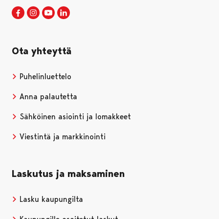
Porin kaupunki Facebookissa
Avautuu uudessa välilehdessä
Porin kaupunki Instagramissa
Avautuu uudessa välilehdessä
Porin kaupunki Youtubessa
Avautuu uudessa välilehdessä
Porin kaupunki LinkedInissa
Avautuu uudessa välilehdessä
Ota yhteyttä
Puhelinluettelo
Anna palautetta
Sähköinen asiointi ja lomakkeet
Viestintä ja markkinointi
Laskutus ja maksaminen
Lasku kaupungilta