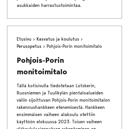
asukkaiden harrastustoimintaa.
Etusivu
Kasvatus ja koulutus
Perusopetus
Pohjois-Porin monitoimitalo
Pohjois-Porin
monitoimitalo
Tällä kotisivulla tiedotetaan Lotskerin,
Ruosniemen ja Tuulikylän pientaloalueiden
väliin sijoittuvan Pohjois-Porin monitoimitalon
rakennushankkeen etenemisestä. Hankkeen
ensimmäisen vaiheen alakoulu otettiin
käyttöön elokuussa 2023. Toisen vaiheen
yläkoululaajennuksen rakentaminen on