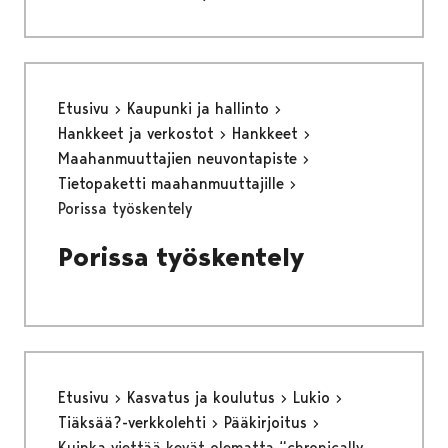
Etusivu
Kaupunki ja hallinto
Hankkeet ja verkostot
Hankkeet
Maahanmuuttajien neuvontapiste
Tietopaketti maahanmuuttajille
Porissa työskentely
Porissa työskentely
Etusivu
Kasvatus ja koulutus
Lukio
Tiäksää?-verkkolehti
Pääkirjoitus
Kuinka viettää kevät olematta “chronically