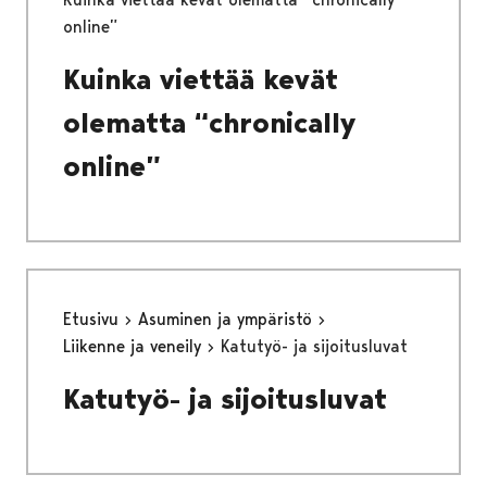
online”
Kuinka viettää kevät
olematta “chronically
online”
Etusivu
Asuminen ja ympäristö
Liikenne ja veneily
Katutyö- ja sijoitusluvat
Katutyö- ja sijoitusluvat