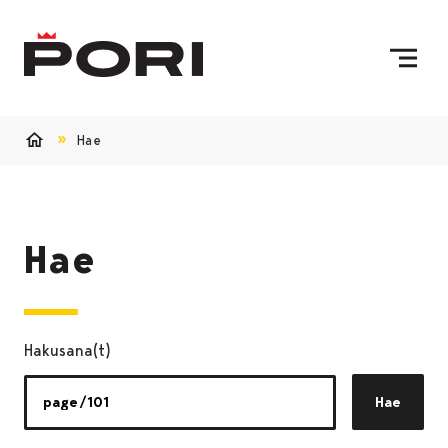
Siirry sisältöön
Etusivulle
Hae
Etusivu
Hae
Hakusana(t)
Hae