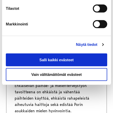
Tilastot
Markkinointi
Etusivu
Hyvinvointi
Ehkäisevä päihde- ja mielenterveystyö
Ehkäisevä päihde- ja
Näytä tiedot
mielenterveystyö
Salli kaikki evästeet
Ehkäisevä päihde- ja mielenterveystyö sekä
väkivallan ehkäisy ovat hyvinvoinnin,
Vain välttämättömät evästeet
terveyden ja turvallisuuden edistämistä.
Ehkäisevän päihde- ja mielenterveystyön
tavoitteena on ehkäistä ja vähentää
päihteiden käyttöä, ehkäistä rahapeleistä
aiheutuvia haittoja sekä edistää Porin
asukkaiden mielen hyvinvointia.