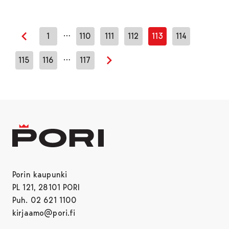
…
1
110
111
112
113
114
Edellinen sivu
…
115
116
117
Seuraava sivu
Porin kaupunki
PL 121, 28101 PORI
Puh. 02 621 1100
kirjaamo@pori.fi