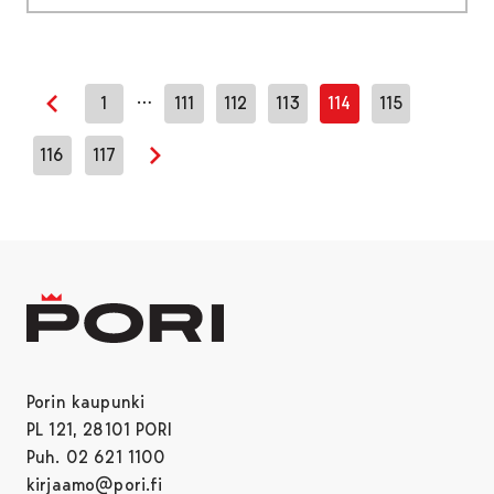
…
1
111
112
113
114
115
Edellinen sivu
116
117
Seuraava sivu
Porin kaupunki
PL 121, 28101 PORI
Puh. 02 621 1100
kirjaamo@pori.fi