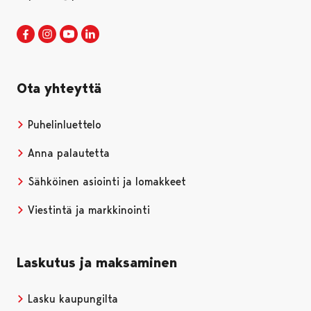
Porin kaupunki Facebookissa
Avautuu uudessa välilehdessä
Porin kaupunki Instagramissa
Avautuu uudessa välilehdessä
Porin kaupunki Youtubessa
Avautuu uudessa välilehdessä
Porin kaupunki LinkedInissa
Avautuu uudessa välilehdessä
Ota yhteyttä
Puhelinluettelo
Anna palautetta
Sähköinen asiointi ja lomakkeet
Viestintä ja markkinointi
Laskutus ja maksaminen
Lasku kaupungilta