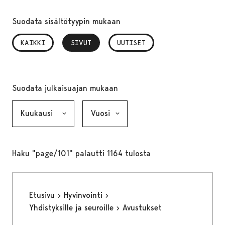
Suodata sisältötyypin mukaan
KAIKKI
SIVUT
, VALITTU
UUTISET
Suodata julkaisuajan mukaan
Kuukausi, valinta lähettää lomakkeen
Vuosi, valinta lähettää lomakkeen
Haku "page/101" palautti 1164 tulosta
Etusivu
Hyvinvointi
Yhdistyksille ja seuroille
Avustukset