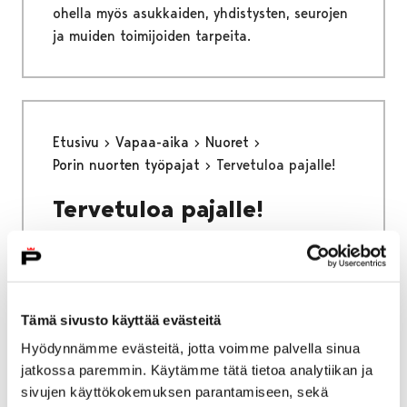
ohella myös asukkaiden, yhdistysten, seurojen
ja muiden toimijoiden tarpeita.
Etusivu
Vapaa-aika
Nuoret
Porin nuorten työpajat
Tervetuloa pajalle!
Tervetuloa pajalle!
Tämä sivusto käyttää evästeitä
Etusivu
Asuminen ja ympäristö
Hyödynnämme evästeitä, jotta voimme palvella sinua
Liikenne ja veneily
jatkossa paremmin. Käytämme tätä tietoa analytiikan ja
Liikenneväylien kunnossapito
sivujen käyttökokemuksen parantamiseen, sekä
Katujen päällystystyöt