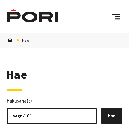
Siirry sisältöön
Etusivulle
Hae
Etusivu
Hae
Hakusana(t)
Hae