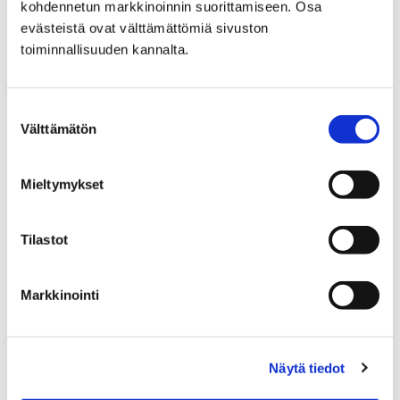
kohdennetun markkinoinnin suorittamiseen. Osa
evästeistä ovat välttämättömiä sivuston
Katujen päällystystyöt
toiminnallisuuden kannalta.
Suostumuksen
Välttämätön
valinta
Etusivu
Hyvinvointi
Mieltymykset
Yhdistyksille ja seuroille
Avustukset
Porin kaupungin hissiavustus
jälkiasennushissin rakentamiseen
Tilastot
Porin kaupungin
Markkinointi
hissiavustus
jälkiasennushissin
Näytä tiedot
rakentamiseen