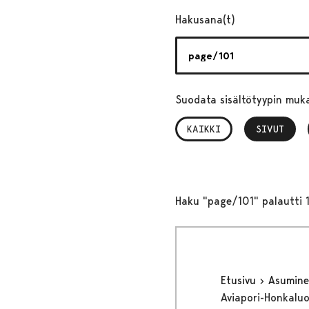
Hakusana(t)
Suodata sisältötyypin muk
KAIKKI
SIVUT
, VALITTU
Haku "page/101" palautti 1
Etusivu
Asumine
Aviapori-Honkaluo