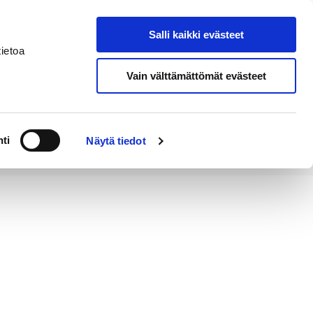
Salli kaikki evästeet
Tapahtumakalenteri
Hae sivustolta
ietoa
Vain välttämättömät evästeet
Työ ja
Kaupunki ja
rittäminen
hallinto
ti
Näytä tiedot