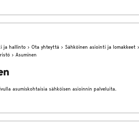
 ja hallinto
Ota yhteyttä
Sähköinen asiointi ja lomakkeet
ristö
Asuminen
en
sivulla asumiskohtaisia sähköisen asioinnin palveluita.