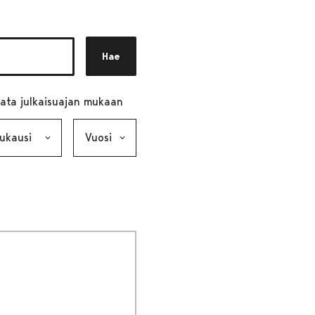
Hae
ata julkaisuajan mukaan
ausi, valinta lähettää lomakkeen
Vuosi, valinta lähettää lomakkeen