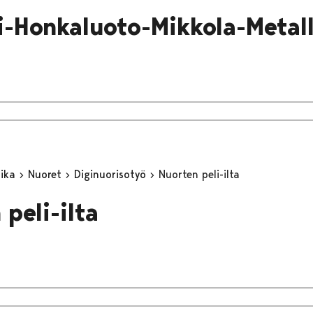
i-Honkaluoto-Mikkola-Metall
aika
Nuoret
Diginuorisotyö
Nuorten peli-ilta
peli-ilta