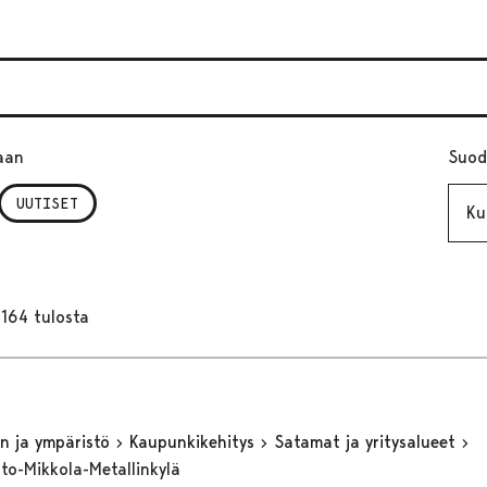
aan
Suod
Kuuk
UUTISET
164 tulosta
n ja ympäristö
Kaupunkikehitys
Satamat ja yritysalueet
to-Mikkola-Metallinkylä