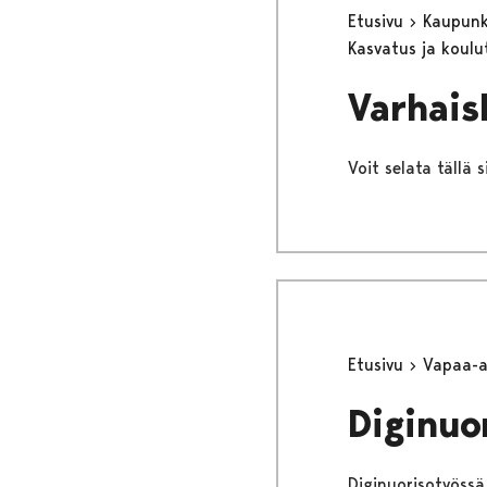
Etusivu
Kaupunki
Kasvatus ja koul
Varhais
Voit selata tällä 
Etusivu
Vapaa-
Diginuo
Diginuorisotyössä 