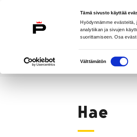
Siirry sisältöön
Tämä sivusto käyttää eväs
Suomeksi
Hyödynnämme evästeitä, jo
Etusivulle
analytiikan ja sivujen kä
suorittamiseen. Osa eväste
Asuminen ja
Kasvatu
ympäristö
koulu
Suostumuksen
Välttämätön
valinta
Hae
Etusivu
Hae