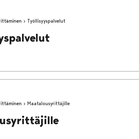
yrittäminen
Työllisyyspalvelut
yyspalvelut
yrittäminen
Maatalousyrittäjille
syrittäjille