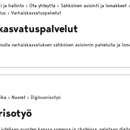
 ja hallinto
Ota yhteyttä
Sähköinen asiointi ja lomakkeet
utus
Varhaiskasvatuspalvelut
kasvatuspalvelut
sivulla varhaiskasvatuksen sähköisen asioinnin palveluita ja lom
aika
Nuoret
Diginuorisotyö
risotyö
jutellaan nuorten kanssa somessa ja chateissa, pelataan digitaa