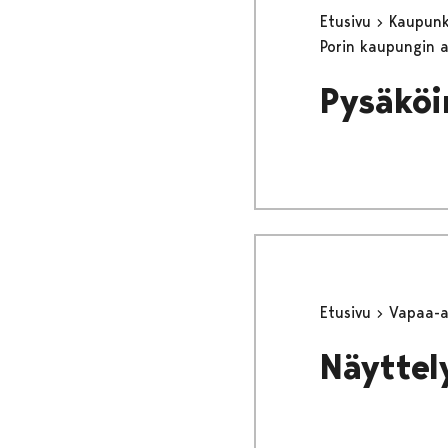
Etusivu
Kaupunki
Porin kaupungin 
Pysäköi
Etusivu
Vapaa-
Näyttel