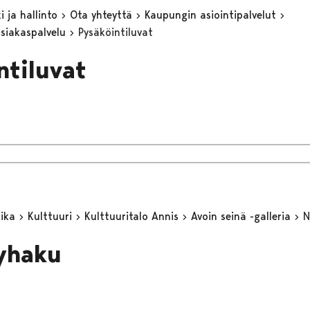
 ja hallinto
Ota yhteyttä
Kaupungin asiointipalvelut
asiakaspalvelu
Pysäköintiluvat
ntiluvat
aika
Kulttuuri
Kulttuuritalo Annis
Avoin seinä -galleria
N
yhaku