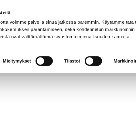
teitä
Puhelinluettelo
Anna palautetta
tta voimme palvella sinua jatkossa paremmin. Käytämme tätä t
yttökokemuksen parantamiseen, sekä kohdennetun markkinoinnin
istä ovat välttämättömiä sivuston toiminnallisuuden kannalta.
s ja
Vapaa-
Hyvinvointi
tus
aika
y
Mieltymykset
Tilastot
Markkinoin