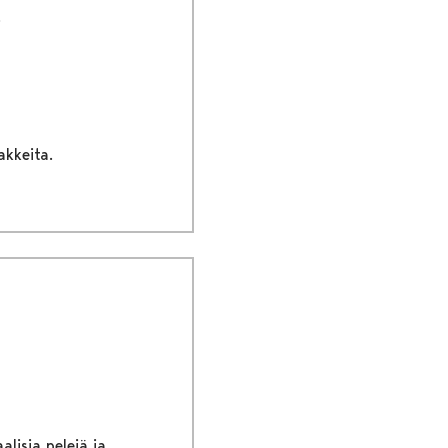
akkeita.
lisia pelejä ja