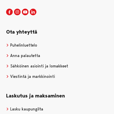
Porin kaupunki Facebookissa
Avautuu uudessa välilehdessä
Porin kaupunki Instagramissa
Avautuu uudessa välilehdessä
Porin kaupunki Youtubessa
Avautuu uudessa välilehdessä
Porin kaupunki LinkedInissa
Avautuu uudessa välilehdessä
Ota yhteyttä
Puhelinluettelo
Anna palautetta
Sähköinen asiointi ja lomakkeet
Viestintä ja markkinointi
Laskutus ja maksaminen
Lasku kaupungilta