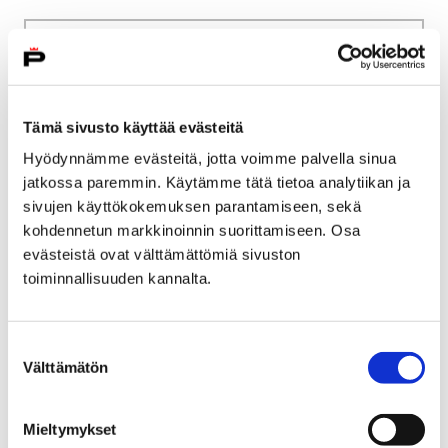
Etusivu
Kasvatus ja koulutus
Palveluverkkouudistus
Itä-Pori
Tämä sivusto käyttää evästeitä
Itä-Pori
Hyödynnämme evästeitä, jotta voimme palvella sinua
jatkossa paremmin. Käytämme tätä tietoa analytiikan ja
sivujen käyttökokemuksen parantamiseen, sekä
kohdennetun markkinoinnin suorittamiseen. Osa
evästeistä ovat välttämättömiä sivuston
toiminnallisuuden kannalta.
Etusivu
Kasvatus ja koulutus
Palveluverkkouudistus
Länsi-Pori
Länsi-Pori
Suostumuksen
Välttämätön
valinta
Mieltymykset