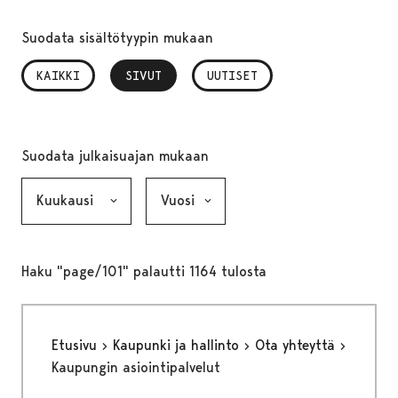
Suodata sisältötyypin mukaan
KAIKKI
SIVUT
, VALITTU
UUTISET
Suodata julkaisuajan mukaan
Kuukausi, valinta lähettää lomakkeen
Vuosi, valinta lähettää lomakkeen
Haku "page/101" palautti 1164 tulosta
Etusivu
Kaupunki ja hallinto
Ota yhteyttä
Kaupungin asiointipalvelut