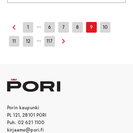
…
1
6
7
8
9
10
Edellinen sivu
…
11
12
117
Seuraava sivu
Porin kaupunki
PL 121, 28101 PORI
Puh. 02 621 1100
kirjaamo@pori.fi