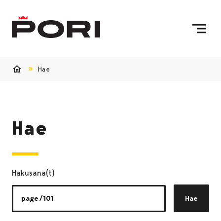
Siirry sisältöön
Etusivulle
Hae
Etusivu
Hae
Hakusana(t)
Hae