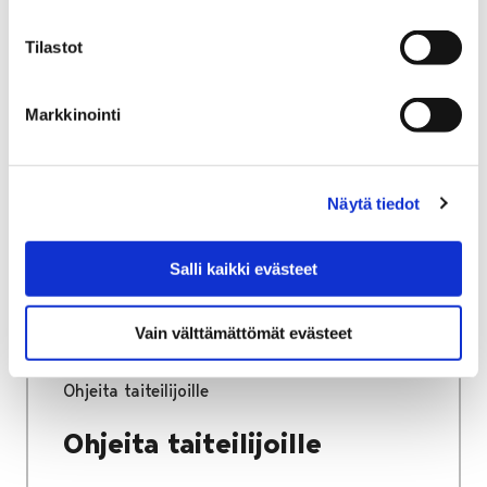
Tilastot
Etusivu
Kaupunki ja hallinto
Ota yhteyttä
Kaupungin asiointipalvelut
Porin kaupungin asiakaspalvelu
Markkinointi
Porin brändituotteet
Porin brändituotteet
Näytä tiedot
Salli kaikki evästeet
Vain välttämättömät evästeet
Etusivu
Vapaa-aika
Kulttuuri
Kulttuuritalo Annis
Avoin seinä -galleria
Ohjeita taiteilijoille
Ohjeita taiteilijoille