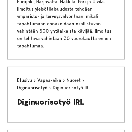
Eurajoki, Harjavalta, Nakkila, Pori ja Ulvila.
Ilmoitus yleisötilaisuudesta tehdään
ympäristö- ja terveysvalvontaan, mikäli
tapahtumaan ennakoidaan osallistuvan
vähintään 500 yhtäaikaista kävijää. Ilmoitus
on tehtävä vähintään 30 vuorokautta ennen
tapahtumaa.
Etusivu
Vapaa-aika
Nuoret
Diginuorisotyö
Diginuorisotyö IRL
Diginuorisotyö IRL