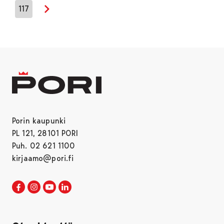
117
Seuraava sivu
Porin kaupunki
PL 121, 28101 PORI
Puh. 02 621 1100
kirjaamo@pori.fi
Porin kaupunki Facebookissa
Avautuu uudessa välilehdessä
Porin kaupunki Instagramissa
Avautuu uudessa välilehdessä
Porin kaupunki Youtubessa
Avautuu uudessa välilehdessä
Porin kaupunki LinkedInissa
Avautuu uudessa välilehdessä