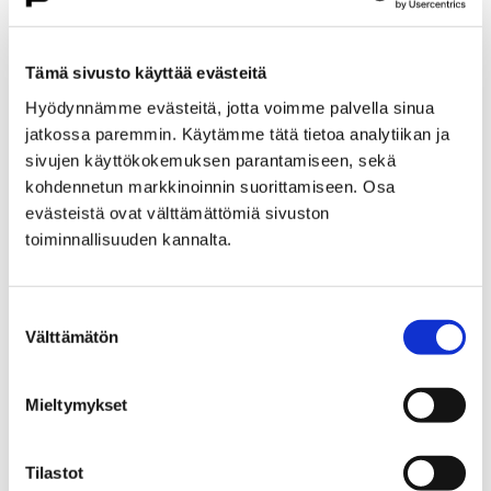
Etusivu
Kasvatus ja koulutus
Lukio
Porin lukio
Yhteistyö
Kehittämishankkeet
Tämä sivusto käyttää evästeitä
Päättyneet hankkeet
Priima
Hyödynnämme evästeitä, jotta voimme palvella sinua
Priima-päivä 25.8. Porissa
jatkossa paremmin. Käytämme tätä tietoa analytiikan ja
Priima-päivä 25.8. Porissa
sivujen käyttökokemuksen parantamiseen, sekä
kohdennetun markkinoinnin suorittamiseen. Osa
evästeistä ovat välttämättömiä sivuston
toiminnallisuuden kannalta.
Suostumuksen
Etusivu
Asuminen ja ympäristö
Välttämätön
valinta
Kaupunkikehitys
Kaupunkikeskusta
Liikenneverkkosuunnittelu
Mieltymykset
Liikenneverkkosuunnittelu
Tilastot
Porin keskustan liikenneverkkosuunnitelma on