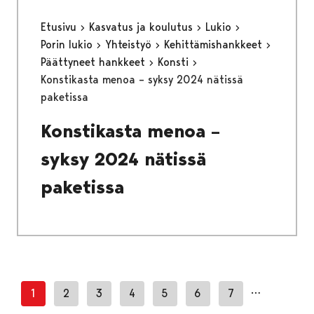
Etusivu
Kasvatus ja koulutus
Lukio
Porin lukio
Yhteistyö
Kehittämishankkeet
Päättyneet hankkeet
Konsti
Konstikasta menoa – syksy 2024 nätissä
paketissa
Konstikasta menoa –
syksy 2024 nätissä
paketissa
…
1
2
3
4
5
6
7