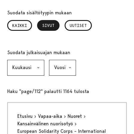
Suodata sisältötyypin mukaan
KAIKKI
SIVUT
, VALITTU
UUTISET
Suodata julkaisuajan mukaan
Kuukausi, valinta lähettää lomakkeen
Vuosi, valinta lähettää lomakkeen
Haku "page/112" palautti 1164 tulosta
Etusivu
Vapaa-aika
Nuoret
Kansainvälinen nuorisotyö
European Solidarity Corps – International