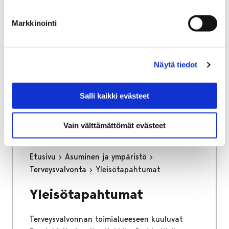
osa keskustan kehittämisen kärkihanketta.
Työssä määritetään kaikkien liikennemuotojen
Markkinointi
tavoiteverkot ja se tulee toimimaan pitkän
aikajänteen ohjenuorana katujen
tarkemmassa suunnittelussa.
Näytä tiedot
Kaupunginhallitus on hyväksynyt
liikenneverkkosuunnitelman loppuraportin
Salli kaikki evästeet
26.6.2023.
Vain välttämättömät evästeet
Etusivu
Asuminen ja ympäristö
Terveysvalvonta
Yleisötapahtumat
Yleisötapahtumat
Terveysvalvonnan toimialueeseen kuuluvat