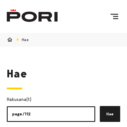
Siirry sisältöön
Etusivulle
Hae
Etusivu
Hae
Hakusana(t)
Hae