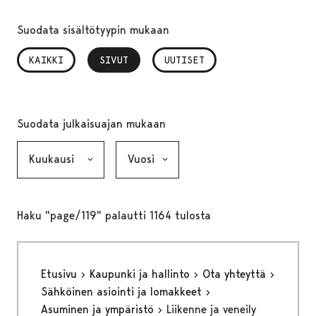
Suodata sisältötyypin mukaan
KAIKKI
SIVUT
, VALITTU
UUTISET
Suodata julkaisuajan mukaan
Kuukausi, valinta lähettää lomakkeen
Vuosi, valinta lähettää lomakkeen
Haku "page/119" palautti 1164 tulosta
Etusivu
Kaupunki ja hallinto
Ota yhteyttä
Sähköinen asiointi ja lomakkeet
Asuminen ja ympäristö
Liikenne ja veneily