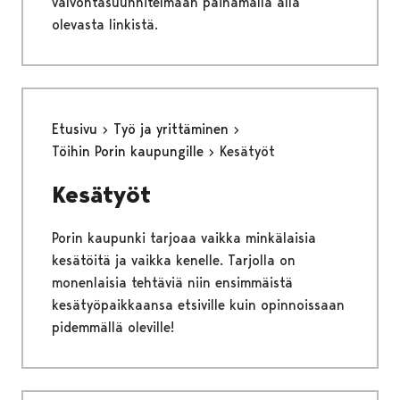
valvontasuunnitelmaan painamalla alla
olevasta linkistä.
Etusivu
Työ ja yrittäminen
Töihin Porin kaupungille
Kesätyöt
Kesätyöt
Porin kaupunki tarjoaa vaikka minkälaisia
kesätöitä ja vaikka kenelle. Tarjolla on
monenlaisia tehtäviä niin ensimmäistä
kesätyöpaikkaansa etsiville kuin opinnoissaan
pidemmällä oleville!