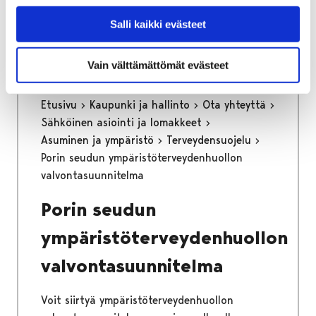
Voit siirtyä tilinumeron ilmoitukseen
painamalla alla olevasta linkistä.
Salli kaikki evästeet
Vain välttämättömät evästeet
Etusivu
Kaupunki ja hallinto
Ota yhteyttä
Sähköinen asiointi ja lomakkeet
Asuminen ja ympäristö
Terveydensuojelu
Porin seudun ympäristöterveydenhuollon
valvontasuunnitelma
Porin seudun
ympäristöterveydenhuollon
valvontasuunnitelma
Voit siirtyä ympäristöterveydenhuollon