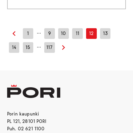
…
1
9
10
11
12
13
Edellinen sivu
…
14
15
117
Seuraava sivu
Porin kaupunki
PL 121, 28101 PORI
Puh. 02 621 1100