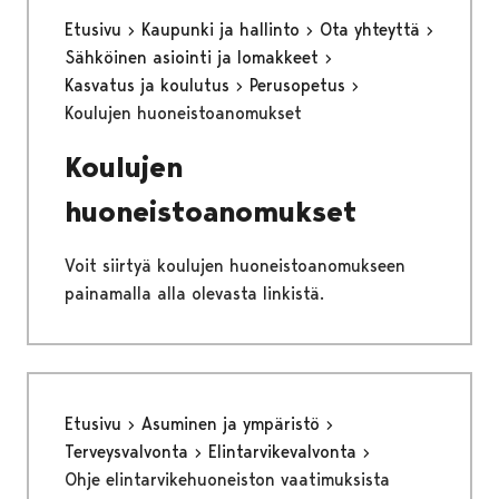
Etusivu
Kaupunki ja hallinto
Ota yhteyttä
Sähköinen asiointi ja lomakkeet
Kasvatus ja koulutus
Perusopetus
Koulujen huoneistoanomukset
Koulujen
huoneistoanomukset
Voit siirtyä koulujen huoneistoanomukseen
painamalla alla olevasta linkistä.
Etusivu
Asuminen ja ympäristö
Terveysvalvonta
Elintarvikevalvonta
Ohje elintarvikehuoneiston vaatimuksista