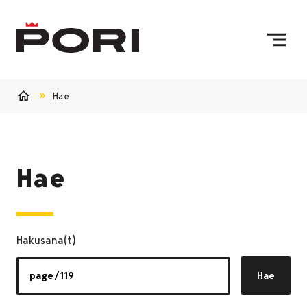
Siirry sisältöön
Etusivulle
Hae
Etusivu
Hae
Hakusana(t)
Hae