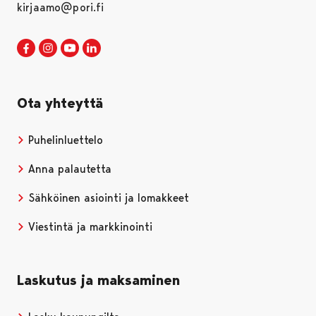
kirjaamo@pori.fi
Porin kaupunki Facebookissa
Avautuu uudessa välilehdessä
Porin kaupunki Instagramissa
Avautuu uudessa välilehdessä
Porin kaupunki Youtubessa
Avautuu uudessa välilehdessä
Porin kaupunki LinkedInissa
Avautuu uudessa välilehdessä
Ota yhteyttä
Puhelinluettelo
Anna palautetta
Sähköinen asiointi ja lomakkeet
Viestintä ja markkinointi
Laskutus ja maksaminen