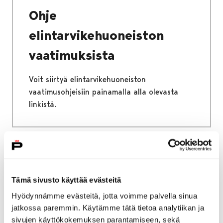
Ohje
elintarvikehuoneiston
vaatimuksista
Voit siirtyä elintarvikehuoneiston
vaatimusohjeisiin painamalla alla olevasta
linkistä.
Etusivu
Kaupunki ja hallinto
Ota yhteyttä
Sähköinen asiointi ja lomakkeet
Tämä sivusto käyttää evästeitä
Sosiaali- ja terveyspalveluiden sähköiset
Hyödynnämme evästeitä, jotta voimme palvella sinua
palvelut ja lomakkeet
jatkossa paremmin. Käytämme tätä tietoa analytiikan ja
Vammaispalvelut
Vammaispalveluhakemus
sivujen käyttökokemuksen parantamiseen, sekä