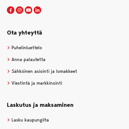
Porin kaupunki Facebookissa
Avautuu uudessa välilehdessä
Porin kaupunki Instagramissa
Avautuu uudessa välilehdessä
Porin kaupunki Youtubessa
Avautuu uudessa välilehdessä
Porin kaupunki LinkedInissa
Avautuu uudessa välilehdessä
Ota yhteyttä
Puhelinluettelo
Anna palautetta
Sähköinen asiointi ja lomakkeet
Viestintä ja markkinointi
Laskutus ja maksaminen
Lasku kaupungilta