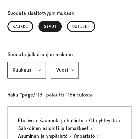
Suodata sisältötyypin mukaan
KAIKKI
SIVUT
, VALITTU
UUTISET
Suodata julkaisuajan mukaan
Kuukausi, valinta lähettää lomakkeen
Vuosi, valinta lähettää lomakkeen
Haku "page/119" palautti 1164 tulosta
Etusivu
Kaupunki ja hallinto
Ota yhteyttä
Sähköinen asiointi ja lomakkeet
Asuminen ja ympäristö
Ympäristö