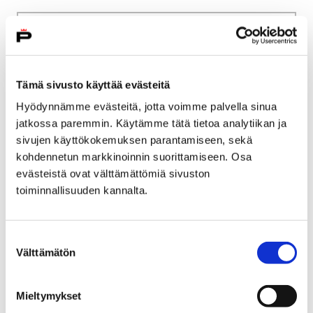
Etusivu
Kaupunki ja hallinto
Ota yhteyttä
Sähköinen asiointi ja lomakkeet
Kulttuuri ja vapaa-aika
Liikunta
Tämä sivusto käyttää evästeitä
Liikuntatilojen ja leirikeskusten vuorohakemus
Hyödynnämme evästeitä, jotta voimme palvella sinua
jatkossa paremmin. Käytämme tätä tietoa analytiikan ja
Liikuntatilojen ja
sivujen käyttökokemuksen parantamiseen, sekä
leirikeskusten
kohdennetun markkinoinnin suorittamiseen. Osa
evästeistä ovat välttämättömiä sivuston
vuorohakemus
toiminnallisuuden kannalta.
Voit siirtyä liikuntatilojen ja leirikeskusten
vuorohakemus palveluun tai pdf-lomakkeeseen
Suostumuksen
Välttämätön
painamalla alla olevasta linkistä.
valinta
Mieltymykset