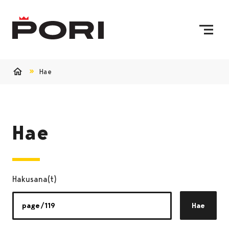
Siirry sisältöön
Etusivulle
Hae
Etusivu
Hae
Hakusana(t)
Hae