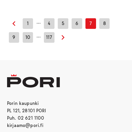
…
1
4
5
6
7
8
Edellinen sivu
…
9
10
117
Seuraava sivu
Porin kaupunki
PL 121, 28101 PORI
Puh. 02 621 1100
kirjaamo@pori.fi