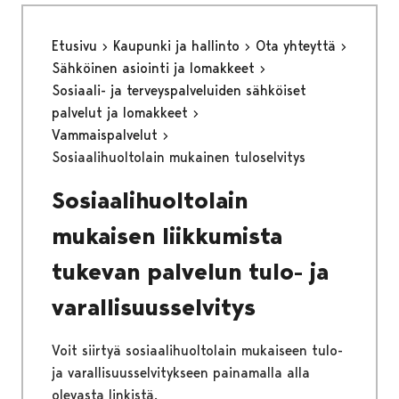
Etusivu
Kaupunki ja hallinto
Ota yhteyttä
Sähköinen asiointi ja lomakkeet
Sosiaali- ja terveyspalveluiden sähköiset
palvelut ja lomakkeet
Vammaispalvelut
Sosiaalihuoltolain mukainen tuloselvitys
Sosiaalihuoltolain
mukaisen liikkumista
tukevan palvelun tulo- ja
varallisuusselvitys
Voit siirtyä sosiaalihuoltolain mukaiseen tulo-
ja varallisuusselvitykseen painamalla alla
olevasta linkistä.