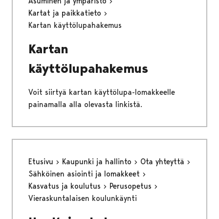
Asuminen ja ympäristö
Kartat ja paikkatieto
Kartan käyttölupahakemus
Kartan
käyttölupahakemus
Voit siirtyä kartan käyttölupa-lomakkeelle
painamalla alla olevasta linkistä.
Etusivu
Kaupunki ja hallinto
Ota yhteyttä
Sähköinen asiointi ja lomakkeet
Kasvatus ja koulutus
Perusopetus
Vieraskuntalaisen koulunkäynti