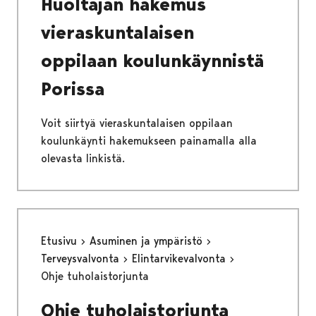
Huoltajan hakemus
vieraskuntalaisen
oppilaan koulunkäynnistä
Porissa
Voit siirtyä vieraskuntalaisen oppilaan
koulunkäynti hakemukseen painamalla alla
olevasta linkistä.
Etusivu
Asuminen ja ympäristö
Terveysvalvonta
Elintarvikevalvonta
Ohje tuholaistorjunta
Ohje tuholaistorjunta