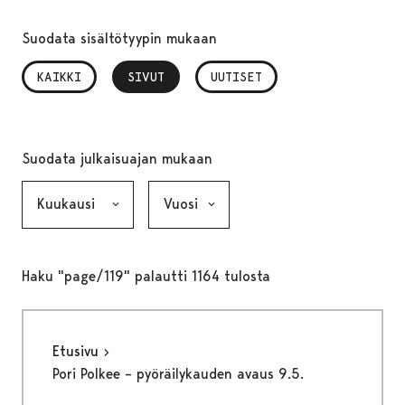
Suodata sisältötyypin mukaan
KAIKKI
SIVUT
, VALITTU
UUTISET
Suodata julkaisuajan mukaan
Kuukausi, valinta lähettää lomakkeen
Vuosi, valinta lähettää lomakkeen
Haku "page/119" palautti 1164 tulosta
Etusivu
Pori Polkee – pyöräilykauden avaus 9.5.