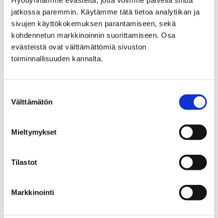
Hyödynnämme evästeitä, jotta voimme palvella sinua
jatkossa paremmin. Käytämme tätä tietoa analytiikan ja
sivujen käyttökokemuksen parantamiseen, sekä
Etusivu
Kaupunki ja hallinto
kohdennetun markkinoinnin suorittamiseen. Osa
Hankkeet ja verkostot
Hankkeet
evästeistä ovat välttämättömiä sivuston
Maahanmuuttajien neuvontapiste
toiminnallisuuden kannalta.
Tietopaketti maahanmuuttajille
Opiskelu Porissa
Suostumuksen
Opiskelu Porissa
Välttämätön
valinta
Mieltymykset
Tilastot
Etusivu
Vapaa-aika
Nuoret
Lomatoiminta
Lomatoiminta
Markkinointi
Tältä sivulta löydät tietoa Porin kaupungin