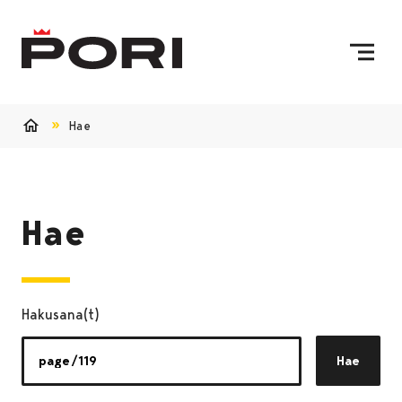
Siirry sisältöön
Etusivulle
Hae
Etusivu
Hae
Hakusana(t)
Hae