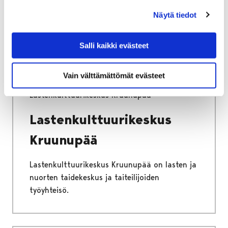
järjestämästä lasten ja nuorten
Näytä tiedot
lomatoiminnasta.
Salli kaikki evästeet
Vain välttämättömät evästeet
Etusivu
Vapaa-aika
Kulttuuri
Lastenkulttuurikeskus Kruunupää
Lastenkulttuurikeskus
Kruunupää
Lastenkulttuurikeskus Kruunupää on lasten ja
nuorten taidekeskus ja taiteilijoiden
työyhteisö.