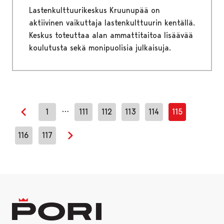
Lastenkulttuurikeskus Kruunupää on
aktiivinen vaikuttaja lastenkulttuurin kentällä.
Keskus toteuttaa alan ammattitaitoa lisäävää
koulutusta sekä monipuolisia julkaisuja.
…
1
111
112
113
114
115
Edellinen sivu
116
117
Seuraava sivu