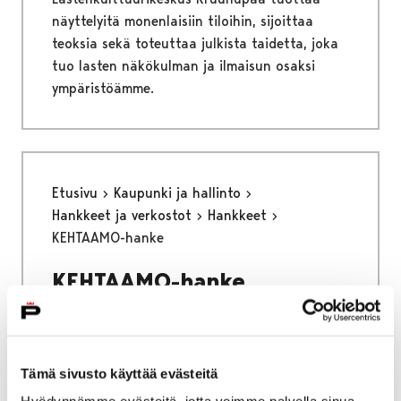
näyttelyitä monenlaisiin tiloihin, sijoittaa
teoksia sekä toteuttaa julkista taidetta, joka
tuo lasten näkökulman ja ilmaisun osaksi
ympäristöämme.
Etusivu
Kaupunki ja hallinto
Hankkeet ja verkostot
Hankkeet
KEHTAAMO-hanke
KEHTAAMO-hanke
Katuväkivallan ehkäisyä turvallisten aikuisten
avulla monitoimijaisesti
Tämä sivusto käyttää evästeitä