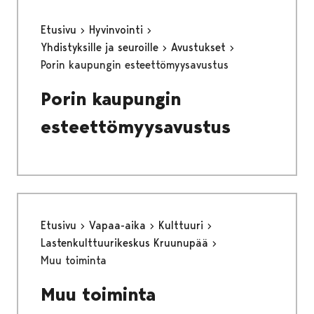
Etusivu
Hyvinvointi
Yhdistyksille ja seuroille
Avustukset
Porin kaupungin esteettömyysavustus
Porin kaupungin
esteettömyysavustus
Etusivu
Vapaa-aika
Kulttuuri
Lastenkulttuurikeskus Kruunupää
Muu toiminta
Muu toiminta