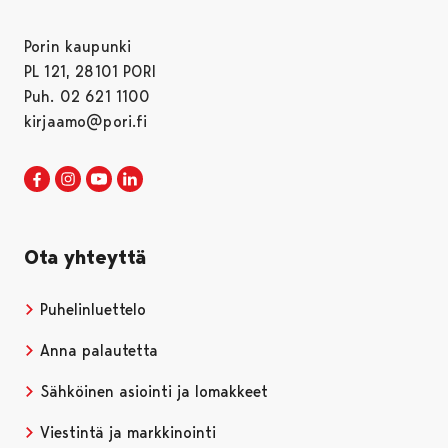
Porin kaupunki
PL 121, 28101 PORI
Puh. 02 621 1100
kirjaamo@pori.fi
Porin kaupunki Facebookissa
Avautuu uudessa välilehdessä
Porin kaupunki Instagramissa
Avautuu uudessa välilehdessä
Porin kaupunki Youtubessa
Avautuu uudessa välilehdessä
Porin kaupunki LinkedInissa
Avautuu uudessa välilehdessä
Ota yhteyttä
Puhelinluettelo
Anna palautetta
Sähköinen asiointi ja lomakkeet
Viestintä ja markkinointi