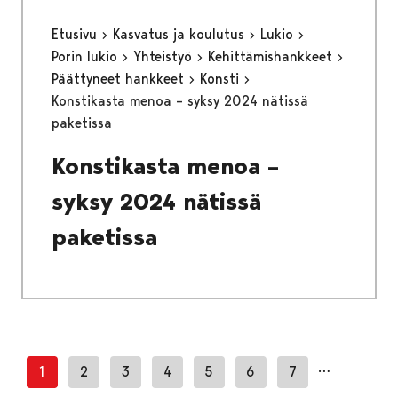
Etusivu
Kasvatus ja koulutus
Lukio
Porin lukio
Yhteistyö
Kehittämishankkeet
Päättyneet hankkeet
Konsti
Konstikasta menoa – syksy 2024 nätissä
paketissa
Konstikasta menoa –
syksy 2024 nätissä
paketissa
…
1
2
3
4
5
6
7