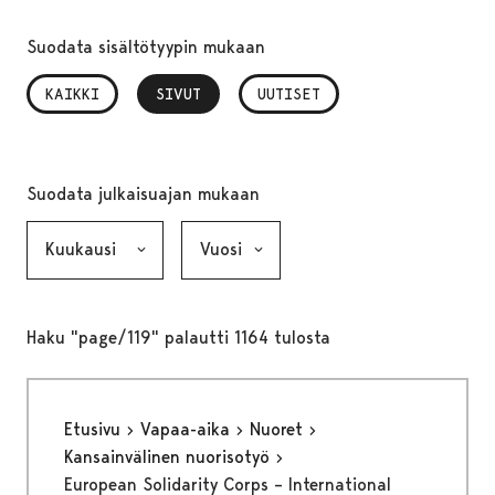
Suodata sisältötyypin mukaan
KAIKKI
SIVUT
, VALITTU
UUTISET
Suodata julkaisuajan mukaan
Kuukausi, valinta lähettää lomakkeen
Vuosi, valinta lähettää lomakkeen
Haku "page/119" palautti 1164 tulosta
Etusivu
Vapaa-aika
Nuoret
Kansainvälinen nuorisotyö
European Solidarity Corps – International