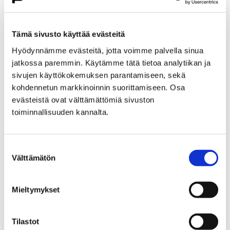
Etusivu
Kasvatus ja koulutus
Lukio
Porin lukio
Yhteistyö
Kehittämishankkeet
Tämä sivusto käyttää evästeitä
Päättyneet hankkeet
Priima
Hyödynnämme evästeitä, jotta voimme palvella sinua
Priima-päivä 25.8. Porissa
jatkossa paremmin. Käytämme tätä tietoa analytiikan ja
Priima-päivä 25.8. Porissa
sivujen käyttökokemuksen parantamiseen, sekä
kohdennetun markkinoinnin suorittamiseen. Osa
evästeistä ovat välttämättömiä sivuston
toiminnallisuuden kannalta.
Suostumuksen
Etusivu
Asuminen ja ympäristö
Välttämätön
valinta
Kaupunkikehitys
Kaupunkikeskusta
Liikenneverkkosuunnittelu
Mieltymykset
Liikenneverkkosuunnittelu
Tilastot
Porin keskustan liikenneverkkosuunnitelma on