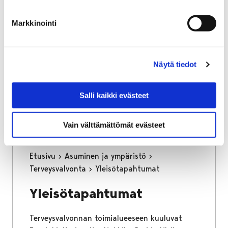
osa keskustan kehittämisen kärkihanketta.
Työssä määritetään kaikkien liikennemuotojen
Markkinointi
tavoiteverkot ja se tulee toimimaan pitkän
aikajänteen ohjenuorana katujen
tarkemmassa suunnittelussa.
Näytä tiedot
Kaupunginhallitus on hyväksynyt
liikenneverkkosuunnitelman loppuraportin
Salli kaikki evästeet
26.6.2023.
Vain välttämättömät evästeet
Etusivu
Asuminen ja ympäristö
Terveysvalvonta
Yleisötapahtumat
Yleisötapahtumat
Terveysvalvonnan toimialueeseen kuuluvat