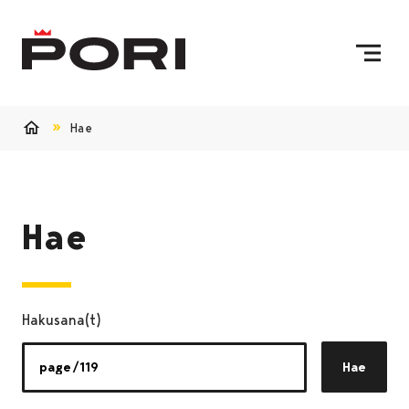
Siirry sisältöön
Etusivulle
Hae
Etusivu
Hae
Hakusana(t)
Hae