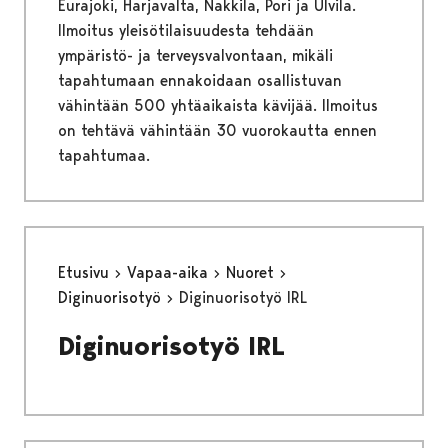
Eurajoki, Harjavalta, Nakkila, Pori ja Ulvila.
Ilmoitus yleisötilaisuudesta tehdään
ympäristö- ja terveysvalvontaan, mikäli
tapahtumaan ennakoidaan osallistuvan
vähintään 500 yhtäaikaista kävijää. Ilmoitus
on tehtävä vähintään 30 vuorokautta ennen
tapahtumaa.
Etusivu
Vapaa-aika
Nuoret
Diginuorisotyö
Diginuorisotyö IRL
Diginuorisotyö IRL