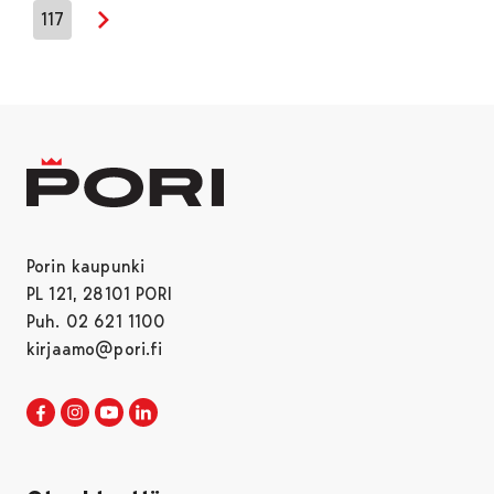
117
Seuraava sivu
Porin kaupunki
PL 121, 28101 PORI
Puh. 02 621 1100
kirjaamo@pori.fi
Porin kaupunki Facebookissa
Avautuu uudessa välilehdessä
Porin kaupunki Instagramissa
Avautuu uudessa välilehdessä
Porin kaupunki Youtubessa
Avautuu uudessa välilehdessä
Porin kaupunki LinkedInissa
Avautuu uudessa välilehdessä